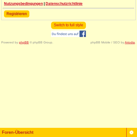
Nutzungsbedingungen
|
Datenschutzrichtlinie
Registrieren
Switch to full style
Powered by
phpBB
© phpBB Group.
phpBB Mobile / SEO by
Artodia
.
Foren-Übersicht