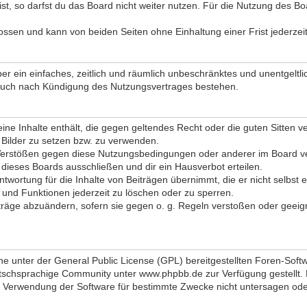
, so darfst du das Board nicht weiter nutzen. Für die Nutzung des Board
ssen und kann von beiden Seiten ohne Einhaltung einer Frist jederzei
iber ein einfaches, zeitlich und räumlich unbeschränktes und unentgel
 auch nach Kündigung des Nutzungsvertrages bestehen.
 keine Inhalte enthält, die gegen geltendes Recht oder die guten Sitten
d Bilder zu setzen bzw. zu verwenden.
Verstößen gegen diese Nutzungsbedingungen oder anderer im Board ver
ieses Boards ausschließen und dir ein Hausverbot erteilen.
twortung für die Inhalte von Beiträgen übernimmt, die er nicht selbst e
 und Funktionen jederzeit zu löschen oder zu sperren.
iträge abzuändern, sofern sie gegen o. g. Regeln verstoßen oder geeig
ne unter der General Public License (GPL) bereitgestellten Foren-So
schsprachige Community unter www.phpbb.de zur Verfügung gestellt. Be
 Verwendung der Software für bestimmte Zwecke nicht untersagen oder