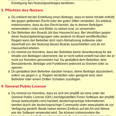
Kündigung des Nutzungsvertrages bestehen.
3. Pflichten des Nutzers
Du erklärst mit der Erstellung eines Beitrags, dass er keine Inhalte enthält,
die gegen geltendes Recht oder die guten Sitten verstoßen. Du erklärst
insbesondere, dass du das Recht besitzt, die in deinen Beiträgen
verwendeten Links und Bilder zu setzen bzw. zu verwenden.
Der Betreiber des Boards übt das Hausrecht aus. Bei Verstößen gegen
diese Nutzungsbedingungen oder anderer im Board veröffentlichten
Regeln kann der Betreiber dich nach Abmahnung zeitweise oder
dauerhaft von der Nutzung dieses Boards ausschließen und dir ein
Hausverbot erteilen.
Du nimmst zur Kenntnis, dass der Betreiber keine Verantwortung für die
Inhalte von Beiträgen übernimmt, die er nicht selbst erstellt hat oder die er
nicht zur Kenntnis genommen hat. Du gestattest dem Betreiber, dein
Benutzerkonto, Beiträge und Funktionen jederzeit zu löschen oder zu
sperren.
Du gestattest dem Betreiber darüber hinaus, deine Beiträge abzuändern,
sofern sie gegen o. g. Regeln verstoßen oder geeignet sind, dem
Betreiber oder einem Dritten Schaden zuzufügen.
4. General Public License
Du nimmst zur Kenntnis, dass es sich bei phpBB um eine unter der
General Public License (GPL) bereitgestellten Foren-Software der phpBB
Group (www.phpbb.com) handelt; deutschsprachige Informationen
werden durch die deutschsprachige Community unter www.phpbb.de zur
Verfügung gestellt. Beide haben keinen Einfluss auf die Art und Weise,
wie die Software verwendet wird. Sie können insbesondere die