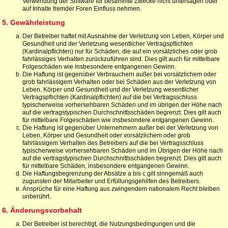
Verwendung der Software für bestimmte Zwecke nicht untersagen oder
auf Inhalte fremder Foren Einfluss nehmen.
5. Gewährleistung
Der Betreiber haftet mit Ausnahme der Verletzung von Leben, Körper und
Gesundheit und der Verletzung wesentlicher Vertragspflichten
(Kardinalpflichten) nur für Schäden, die auf ein vorsätzliches oder grob
fahrlässiges Verhalten zurückzuführen sind. Dies gilt auch für mittelbare
Folgeschäden wie insbesondere entgangenen Gewinn.
Die Haftung ist gegenüber Verbrauchern außer bei vorsätzlichem oder
grob fahrlässigem Verhalten oder bei Schäden aus der Verletzung von
Leben, Körper und Gesundheit und der Verletzung wesentlicher
Vertragspflichten (Kardinalpflichten) auf die bei Vertragsschluss
typischerweise vorhersehbaren Schäden und im übrigen der Höhe nach
auf die vertragstypischen Durchschnittsschäden begrenzt. Dies gilt auch
für mittelbare Folgeschäden wie insbesondere entgangenen Gewinn.
Die Haftung ist gegenüber Unternehmern außer bei der Verletzung von
Leben, Körper und Gesundheit oder vorsätzlichem oder grob
fahrlässigem Verhalten des Betreibers auf die bei Vertragsschluss
typischerweise vorhersehbaren Schäden und im Übrigen der Höhe nach
auf die vertragstypischen Durchschnittsschäden begrenzt. Dies gilt auch
für mittelbare Schäden, insbesondere entgangenen Gewinn.
Die Haftungsbegrenzung der Absätze a bis c gilt sinngemäß auch
zugunsten der Mitarbeiter und Erfüllungsgehilfen des Betreibers.
Ansprüche für eine Haftung aus zwingendem nationalem Recht bleiben
unberührt.
6. Änderungsvorbehalt
Der Betreiber ist berechtigt, die Nutzungsbedingungen und die