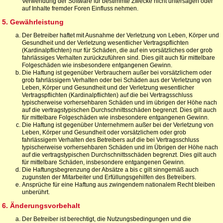
Verwendung der Software für bestimmte Zwecke nicht untersagen oder
auf Inhalte fremder Foren Einfluss nehmen.
5. Gewährleistung
Der Betreiber haftet mit Ausnahme der Verletzung von Leben, Körper und
Gesundheit und der Verletzung wesentlicher Vertragspflichten
(Kardinalpflichten) nur für Schäden, die auf ein vorsätzliches oder grob
fahrlässiges Verhalten zurückzuführen sind. Dies gilt auch für mittelbare
Folgeschäden wie insbesondere entgangenen Gewinn.
Die Haftung ist gegenüber Verbrauchern außer bei vorsätzlichem oder
grob fahrlässigem Verhalten oder bei Schäden aus der Verletzung von
Leben, Körper und Gesundheit und der Verletzung wesentlicher
Vertragspflichten (Kardinalpflichten) auf die bei Vertragsschluss
typischerweise vorhersehbaren Schäden und im übrigen der Höhe nach
auf die vertragstypischen Durchschnittsschäden begrenzt. Dies gilt auch
für mittelbare Folgeschäden wie insbesondere entgangenen Gewinn.
Die Haftung ist gegenüber Unternehmern außer bei der Verletzung von
Leben, Körper und Gesundheit oder vorsätzlichem oder grob
fahrlässigem Verhalten des Betreibers auf die bei Vertragsschluss
typischerweise vorhersehbaren Schäden und im Übrigen der Höhe nach
auf die vertragstypischen Durchschnittsschäden begrenzt. Dies gilt auch
für mittelbare Schäden, insbesondere entgangenen Gewinn.
Die Haftungsbegrenzung der Absätze a bis c gilt sinngemäß auch
zugunsten der Mitarbeiter und Erfüllungsgehilfen des Betreibers.
Ansprüche für eine Haftung aus zwingendem nationalem Recht bleiben
unberührt.
6. Änderungsvorbehalt
Der Betreiber ist berechtigt, die Nutzungsbedingungen und die