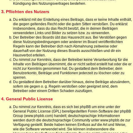
Kündigung des Nutzungsvertrages bestehen.
3. Pflichten des Nutzers
Du erklärst mit der Erstellung eines Beitrags, dass er keine Inhalte enthält,
die gegen geltendes Recht oder die guten Sitten verstoßen. Du erklärst
insbesondere, dass du das Recht besitzt, die in deinen Beiträgen
verwendeten Links und Bilder zu setzen bzw. zu verwenden.
Der Betreiber des Boards übt das Hausrecht aus. Bei Verstößen gegen
diese Nutzungsbedingungen oder anderer im Board veröffentlichten
Regeln kann der Betreiber dich nach Abmahnung zeitweise oder
dauerhaft von der Nutzung dieses Boards ausschließen und dir ein
Hausverbot erteilen.
Du nimmst zur Kenntnis, dass der Betreiber keine Verantwortung für die
Inhalte von Beiträgen übernimmt, die er nicht selbst erstellt hat oder die er
nicht zur Kenntnis genommen hat. Du gestattest dem Betreiber, dein
Benutzerkonto, Beiträge und Funktionen jederzeit zu löschen oder zu
sperren.
Du gestattest dem Betreiber darüber hinaus, deine Beiträge abzuändern,
sofern sie gegen o. g. Regeln verstoßen oder geeignet sind, dem
Betreiber oder einem Dritten Schaden zuzufügen.
4. General Public License
Du nimmst zur Kenntnis, dass es sich bei phpBB um eine unter der
General Public License (GPL) bereitgestellten Foren-Software der phpBB
Group (www.phpbb.com) handelt; deutschsprachige Informationen
werden durch die deutschsprachige Community unter www.phpbb.de zur
Verfügung gestellt. Beide haben keinen Einfluss auf die Art und Weise,
wie die Software verwendet wird. Sie können insbesondere die