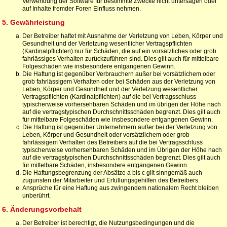
Verwendung der Software für bestimmte Zwecke nicht untersagen oder
auf Inhalte fremder Foren Einfluss nehmen.
5. Gewährleistung
Der Betreiber haftet mit Ausnahme der Verletzung von Leben, Körper und
Gesundheit und der Verletzung wesentlicher Vertragspflichten
(Kardinalpflichten) nur für Schäden, die auf ein vorsätzliches oder grob
fahrlässiges Verhalten zurückzuführen sind. Dies gilt auch für mittelbare
Folgeschäden wie insbesondere entgangenen Gewinn.
Die Haftung ist gegenüber Verbrauchern außer bei vorsätzlichem oder
grob fahrlässigem Verhalten oder bei Schäden aus der Verletzung von
Leben, Körper und Gesundheit und der Verletzung wesentlicher
Vertragspflichten (Kardinalpflichten) auf die bei Vertragsschluss
typischerweise vorhersehbaren Schäden und im übrigen der Höhe nach
auf die vertragstypischen Durchschnittsschäden begrenzt. Dies gilt auch
für mittelbare Folgeschäden wie insbesondere entgangenen Gewinn.
Die Haftung ist gegenüber Unternehmern außer bei der Verletzung von
Leben, Körper und Gesundheit oder vorsätzlichem oder grob
fahrlässigem Verhalten des Betreibers auf die bei Vertragsschluss
typischerweise vorhersehbaren Schäden und im Übrigen der Höhe nach
auf die vertragstypischen Durchschnittsschäden begrenzt. Dies gilt auch
für mittelbare Schäden, insbesondere entgangenen Gewinn.
Die Haftungsbegrenzung der Absätze a bis c gilt sinngemäß auch
zugunsten der Mitarbeiter und Erfüllungsgehilfen des Betreibers.
Ansprüche für eine Haftung aus zwingendem nationalem Recht bleiben
unberührt.
6. Änderungsvorbehalt
Der Betreiber ist berechtigt, die Nutzungsbedingungen und die