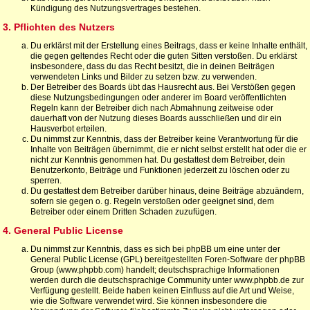
Kündigung des Nutzungsvertrages bestehen.
3. Pflichten des Nutzers
Du erklärst mit der Erstellung eines Beitrags, dass er keine Inhalte enthält,
die gegen geltendes Recht oder die guten Sitten verstoßen. Du erklärst
insbesondere, dass du das Recht besitzt, die in deinen Beiträgen
verwendeten Links und Bilder zu setzen bzw. zu verwenden.
Der Betreiber des Boards übt das Hausrecht aus. Bei Verstößen gegen
diese Nutzungsbedingungen oder anderer im Board veröffentlichten
Regeln kann der Betreiber dich nach Abmahnung zeitweise oder
dauerhaft von der Nutzung dieses Boards ausschließen und dir ein
Hausverbot erteilen.
Du nimmst zur Kenntnis, dass der Betreiber keine Verantwortung für die
Inhalte von Beiträgen übernimmt, die er nicht selbst erstellt hat oder die er
nicht zur Kenntnis genommen hat. Du gestattest dem Betreiber, dein
Benutzerkonto, Beiträge und Funktionen jederzeit zu löschen oder zu
sperren.
Du gestattest dem Betreiber darüber hinaus, deine Beiträge abzuändern,
sofern sie gegen o. g. Regeln verstoßen oder geeignet sind, dem
Betreiber oder einem Dritten Schaden zuzufügen.
4. General Public License
Du nimmst zur Kenntnis, dass es sich bei phpBB um eine unter der
General Public License (GPL) bereitgestellten Foren-Software der phpBB
Group (www.phpbb.com) handelt; deutschsprachige Informationen
werden durch die deutschsprachige Community unter www.phpbb.de zur
Verfügung gestellt. Beide haben keinen Einfluss auf die Art und Weise,
wie die Software verwendet wird. Sie können insbesondere die