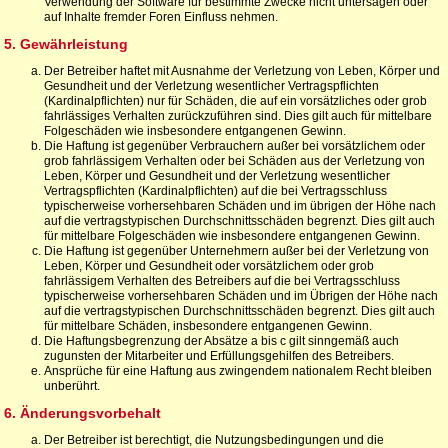
Verwendung der Software für bestimmte Zwecke nicht untersagen oder
auf Inhalte fremder Foren Einfluss nehmen.
5. Gewährleistung
Der Betreiber haftet mit Ausnahme der Verletzung von Leben, Körper und
Gesundheit und der Verletzung wesentlicher Vertragspflichten
(Kardinalpflichten) nur für Schäden, die auf ein vorsätzliches oder grob
fahrlässiges Verhalten zurückzuführen sind. Dies gilt auch für mittelbare
Folgeschäden wie insbesondere entgangenen Gewinn.
Die Haftung ist gegenüber Verbrauchern außer bei vorsätzlichem oder
grob fahrlässigem Verhalten oder bei Schäden aus der Verletzung von
Leben, Körper und Gesundheit und der Verletzung wesentlicher
Vertragspflichten (Kardinalpflichten) auf die bei Vertragsschluss
typischerweise vorhersehbaren Schäden und im übrigen der Höhe nach
auf die vertragstypischen Durchschnittsschäden begrenzt. Dies gilt auch
für mittelbare Folgeschäden wie insbesondere entgangenen Gewinn.
Die Haftung ist gegenüber Unternehmern außer bei der Verletzung von
Leben, Körper und Gesundheit oder vorsätzlichem oder grob
fahrlässigem Verhalten des Betreibers auf die bei Vertragsschluss
typischerweise vorhersehbaren Schäden und im Übrigen der Höhe nach
auf die vertragstypischen Durchschnittsschäden begrenzt. Dies gilt auch
für mittelbare Schäden, insbesondere entgangenen Gewinn.
Die Haftungsbegrenzung der Absätze a bis c gilt sinngemäß auch
zugunsten der Mitarbeiter und Erfüllungsgehilfen des Betreibers.
Ansprüche für eine Haftung aus zwingendem nationalem Recht bleiben
unberührt.
6. Änderungsvorbehalt
Der Betreiber ist berechtigt, die Nutzungsbedingungen und die