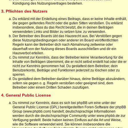
Kündigung des Nutzungsvertrages bestehen.
3. Pflichten des Nutzers
Du erklärst mit der Erstellung eines Beitrags, dass er keine Inhalte enthält,
die gegen geltendes Recht oder die guten Sitten verstoßen. Du erklärst
insbesondere, dass du das Recht besitzt, die in deinen Beiträgen
verwendeten Links und Bilder zu setzen bzw. zu verwenden.
Der Betreiber des Boards übt das Hausrecht aus. Bei Verstößen gegen
diese Nutzungsbedingungen oder anderer im Board veröffentlichten
Regeln kann der Betreiber dich nach Abmahnung zeitweise oder
dauerhaft von der Nutzung dieses Boards ausschließen und dir ein
Hausverbot erteilen.
Du nimmst zur Kenntnis, dass der Betreiber keine Verantwortung für die
Inhalte von Beiträgen übernimmt, die er nicht selbst erstellt hat oder die er
nicht zur Kenntnis genommen hat. Du gestattest dem Betreiber, dein
Benutzerkonto, Beiträge und Funktionen jederzeit zu löschen oder zu
sperren.
Du gestattest dem Betreiber darüber hinaus, deine Beiträge abzuändern,
sofern sie gegen o. g. Regeln verstoßen oder geeignet sind, dem
Betreiber oder einem Dritten Schaden zuzufügen.
4. General Public License
Du nimmst zur Kenntnis, dass es sich bei phpBB um eine unter der
General Public License (GPL) bereitgestellten Foren-Software der phpBB
Group (www.phpbb.com) handelt; deutschsprachige Informationen
werden durch die deutschsprachige Community unter www.phpbb.de zur
Verfügung gestellt. Beide haben keinen Einfluss auf die Art und Weise,
wie die Software verwendet wird. Sie können insbesondere die