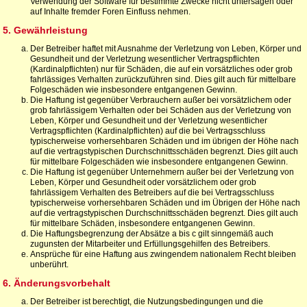
Verwendung der Software für bestimmte Zwecke nicht untersagen oder
auf Inhalte fremder Foren Einfluss nehmen.
5. Gewährleistung
Der Betreiber haftet mit Ausnahme der Verletzung von Leben, Körper und
Gesundheit und der Verletzung wesentlicher Vertragspflichten
(Kardinalpflichten) nur für Schäden, die auf ein vorsätzliches oder grob
fahrlässiges Verhalten zurückzuführen sind. Dies gilt auch für mittelbare
Folgeschäden wie insbesondere entgangenen Gewinn.
Die Haftung ist gegenüber Verbrauchern außer bei vorsätzlichem oder
grob fahrlässigem Verhalten oder bei Schäden aus der Verletzung von
Leben, Körper und Gesundheit und der Verletzung wesentlicher
Vertragspflichten (Kardinalpflichten) auf die bei Vertragsschluss
typischerweise vorhersehbaren Schäden und im übrigen der Höhe nach
auf die vertragstypischen Durchschnittsschäden begrenzt. Dies gilt auch
für mittelbare Folgeschäden wie insbesondere entgangenen Gewinn.
Die Haftung ist gegenüber Unternehmern außer bei der Verletzung von
Leben, Körper und Gesundheit oder vorsätzlichem oder grob
fahrlässigem Verhalten des Betreibers auf die bei Vertragsschluss
typischerweise vorhersehbaren Schäden und im Übrigen der Höhe nach
auf die vertragstypischen Durchschnittsschäden begrenzt. Dies gilt auch
für mittelbare Schäden, insbesondere entgangenen Gewinn.
Die Haftungsbegrenzung der Absätze a bis c gilt sinngemäß auch
zugunsten der Mitarbeiter und Erfüllungsgehilfen des Betreibers.
Ansprüche für eine Haftung aus zwingendem nationalem Recht bleiben
unberührt.
6. Änderungsvorbehalt
Der Betreiber ist berechtigt, die Nutzungsbedingungen und die