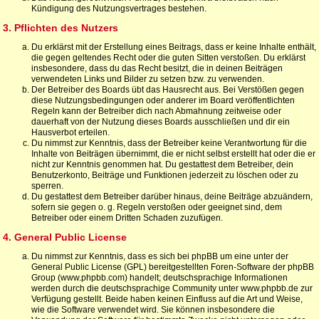
Kündigung des Nutzungsvertrages bestehen.
3. Pflichten des Nutzers
Du erklärst mit der Erstellung eines Beitrags, dass er keine Inhalte enthält,
die gegen geltendes Recht oder die guten Sitten verstoßen. Du erklärst
insbesondere, dass du das Recht besitzt, die in deinen Beiträgen
verwendeten Links und Bilder zu setzen bzw. zu verwenden.
Der Betreiber des Boards übt das Hausrecht aus. Bei Verstößen gegen
diese Nutzungsbedingungen oder anderer im Board veröffentlichten
Regeln kann der Betreiber dich nach Abmahnung zeitweise oder
dauerhaft von der Nutzung dieses Boards ausschließen und dir ein
Hausverbot erteilen.
Du nimmst zur Kenntnis, dass der Betreiber keine Verantwortung für die
Inhalte von Beiträgen übernimmt, die er nicht selbst erstellt hat oder die er
nicht zur Kenntnis genommen hat. Du gestattest dem Betreiber, dein
Benutzerkonto, Beiträge und Funktionen jederzeit zu löschen oder zu
sperren.
Du gestattest dem Betreiber darüber hinaus, deine Beiträge abzuändern,
sofern sie gegen o. g. Regeln verstoßen oder geeignet sind, dem
Betreiber oder einem Dritten Schaden zuzufügen.
4. General Public License
Du nimmst zur Kenntnis, dass es sich bei phpBB um eine unter der
General Public License (GPL) bereitgestellten Foren-Software der phpBB
Group (www.phpbb.com) handelt; deutschsprachige Informationen
werden durch die deutschsprachige Community unter www.phpbb.de zur
Verfügung gestellt. Beide haben keinen Einfluss auf die Art und Weise,
wie die Software verwendet wird. Sie können insbesondere die