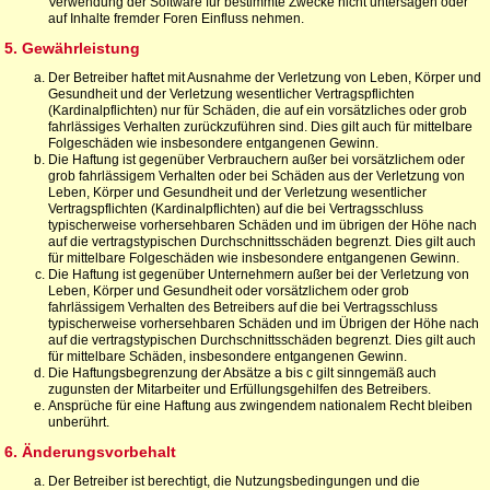
Verwendung der Software für bestimmte Zwecke nicht untersagen oder
auf Inhalte fremder Foren Einfluss nehmen.
5. Gewährleistung
Der Betreiber haftet mit Ausnahme der Verletzung von Leben, Körper und
Gesundheit und der Verletzung wesentlicher Vertragspflichten
(Kardinalpflichten) nur für Schäden, die auf ein vorsätzliches oder grob
fahrlässiges Verhalten zurückzuführen sind. Dies gilt auch für mittelbare
Folgeschäden wie insbesondere entgangenen Gewinn.
Die Haftung ist gegenüber Verbrauchern außer bei vorsätzlichem oder
grob fahrlässigem Verhalten oder bei Schäden aus der Verletzung von
Leben, Körper und Gesundheit und der Verletzung wesentlicher
Vertragspflichten (Kardinalpflichten) auf die bei Vertragsschluss
typischerweise vorhersehbaren Schäden und im übrigen der Höhe nach
auf die vertragstypischen Durchschnittsschäden begrenzt. Dies gilt auch
für mittelbare Folgeschäden wie insbesondere entgangenen Gewinn.
Die Haftung ist gegenüber Unternehmern außer bei der Verletzung von
Leben, Körper und Gesundheit oder vorsätzlichem oder grob
fahrlässigem Verhalten des Betreibers auf die bei Vertragsschluss
typischerweise vorhersehbaren Schäden und im Übrigen der Höhe nach
auf die vertragstypischen Durchschnittsschäden begrenzt. Dies gilt auch
für mittelbare Schäden, insbesondere entgangenen Gewinn.
Die Haftungsbegrenzung der Absätze a bis c gilt sinngemäß auch
zugunsten der Mitarbeiter und Erfüllungsgehilfen des Betreibers.
Ansprüche für eine Haftung aus zwingendem nationalem Recht bleiben
unberührt.
6. Änderungsvorbehalt
Der Betreiber ist berechtigt, die Nutzungsbedingungen und die