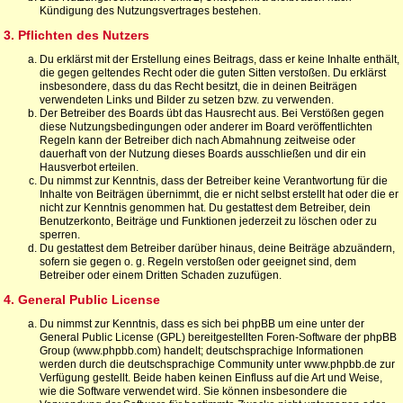
Kündigung des Nutzungsvertrages bestehen.
3. Pflichten des Nutzers
Du erklärst mit der Erstellung eines Beitrags, dass er keine Inhalte enthält,
die gegen geltendes Recht oder die guten Sitten verstoßen. Du erklärst
insbesondere, dass du das Recht besitzt, die in deinen Beiträgen
verwendeten Links und Bilder zu setzen bzw. zu verwenden.
Der Betreiber des Boards übt das Hausrecht aus. Bei Verstößen gegen
diese Nutzungsbedingungen oder anderer im Board veröffentlichten
Regeln kann der Betreiber dich nach Abmahnung zeitweise oder
dauerhaft von der Nutzung dieses Boards ausschließen und dir ein
Hausverbot erteilen.
Du nimmst zur Kenntnis, dass der Betreiber keine Verantwortung für die
Inhalte von Beiträgen übernimmt, die er nicht selbst erstellt hat oder die er
nicht zur Kenntnis genommen hat. Du gestattest dem Betreiber, dein
Benutzerkonto, Beiträge und Funktionen jederzeit zu löschen oder zu
sperren.
Du gestattest dem Betreiber darüber hinaus, deine Beiträge abzuändern,
sofern sie gegen o. g. Regeln verstoßen oder geeignet sind, dem
Betreiber oder einem Dritten Schaden zuzufügen.
4. General Public License
Du nimmst zur Kenntnis, dass es sich bei phpBB um eine unter der
General Public License (GPL) bereitgestellten Foren-Software der phpBB
Group (www.phpbb.com) handelt; deutschsprachige Informationen
werden durch die deutschsprachige Community unter www.phpbb.de zur
Verfügung gestellt. Beide haben keinen Einfluss auf die Art und Weise,
wie die Software verwendet wird. Sie können insbesondere die