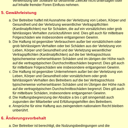
Verwendung der Software für bestimmte Zwecke nicht untersagen oder
auf Inhalte fremder Foren Einfluss nehmen.
5. Gewährleistung
Der Betreiber haftet mit Ausnahme der Verletzung von Leben, Körper und
Gesundheit und der Verletzung wesentlicher Vertragspflichten
(Kardinalpflichten) nur für Schäden, die auf ein vorsätzliches oder grob
fahrlässiges Verhalten zurückzuführen sind. Dies gilt auch für mittelbare
Folgeschäden wie insbesondere entgangenen Gewinn.
Die Haftung ist gegenüber Verbrauchern außer bei vorsätzlichem oder
grob fahrlässigem Verhalten oder bei Schäden aus der Verletzung von
Leben, Körper und Gesundheit und der Verletzung wesentlicher
Vertragspflichten (Kardinalpflichten) auf die bei Vertragsschluss
typischerweise vorhersehbaren Schäden und im übrigen der Höhe nach
auf die vertragstypischen Durchschnittsschäden begrenzt. Dies gilt auch
für mittelbare Folgeschäden wie insbesondere entgangenen Gewinn.
Die Haftung ist gegenüber Unternehmern außer bei der Verletzung von
Leben, Körper und Gesundheit oder vorsätzlichem oder grob
fahrlässigem Verhalten des Betreibers auf die bei Vertragsschluss
typischerweise vorhersehbaren Schäden und im Übrigen der Höhe nach
auf die vertragstypischen Durchschnittsschäden begrenzt. Dies gilt auch
für mittelbare Schäden, insbesondere entgangenen Gewinn.
Die Haftungsbegrenzung der Absätze a bis c gilt sinngemäß auch
zugunsten der Mitarbeiter und Erfüllungsgehilfen des Betreibers.
Ansprüche für eine Haftung aus zwingendem nationalem Recht bleiben
unberührt.
6. Änderungsvorbehalt
Der Betreiber ist berechtigt, die Nutzungsbedingungen und die