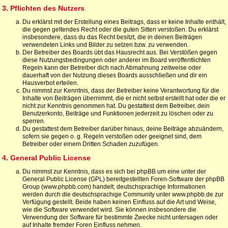
3. Pflichten des Nutzers
Du erklärst mit der Erstellung eines Beitrags, dass er keine Inhalte enthält,
die gegen geltendes Recht oder die guten Sitten verstoßen. Du erklärst
insbesondere, dass du das Recht besitzt, die in deinen Beiträgen
verwendeten Links und Bilder zu setzen bzw. zu verwenden.
Der Betreiber des Boards übt das Hausrecht aus. Bei Verstößen gegen
diese Nutzungsbedingungen oder anderer im Board veröffentlichten
Regeln kann der Betreiber dich nach Abmahnung zeitweise oder
dauerhaft von der Nutzung dieses Boards ausschließen und dir ein
Hausverbot erteilen.
Du nimmst zur Kenntnis, dass der Betreiber keine Verantwortung für die
Inhalte von Beiträgen übernimmt, die er nicht selbst erstellt hat oder die er
nicht zur Kenntnis genommen hat. Du gestattest dem Betreiber, dein
Benutzerkonto, Beiträge und Funktionen jederzeit zu löschen oder zu
sperren.
Du gestattest dem Betreiber darüber hinaus, deine Beiträge abzuändern,
sofern sie gegen o. g. Regeln verstoßen oder geeignet sind, dem
Betreiber oder einem Dritten Schaden zuzufügen.
4. General Public License
Du nimmst zur Kenntnis, dass es sich bei phpBB um eine unter der
General Public License (GPL) bereitgestellten Foren-Software der phpBB
Group (www.phpbb.com) handelt; deutschsprachige Informationen
werden durch die deutschsprachige Community unter www.phpbb.de zur
Verfügung gestellt. Beide haben keinen Einfluss auf die Art und Weise,
wie die Software verwendet wird. Sie können insbesondere die
Verwendung der Software für bestimmte Zwecke nicht untersagen oder
auf Inhalte fremder Foren Einfluss nehmen.