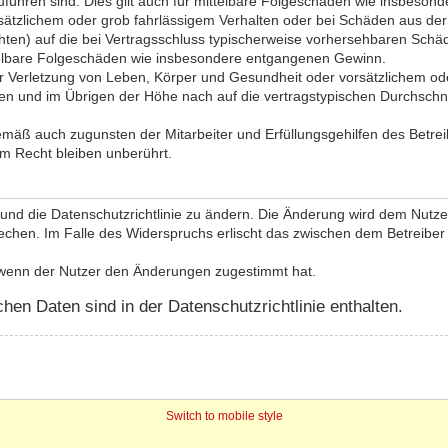
zuführen sind. Dies gilt auch für mittelbare Folgeschäden wie insbeso
sätzlichem oder grob fahrlässigem Verhalten oder bei Schäden aus de
lichten) auf die bei Vertragsschluss typischerweise vorhersehbaren Sch
ttelbare Folgeschäden wie insbesondere entgangenen Gewinn.
 Verletzung von Leben, Körper und Gesundheit oder vorsätzlichem oder
n und im Übrigen der Höhe nach auf die vertragstypischen Durchschnit
emäß auch zugunsten der Mitarbeiter und Erfüllungsgehilfen des Betrei
m Recht bleiben unberührt.
und die Datenschutzrichtlinie zu ändern. Die Änderung wird dem Nutzer 
echen. Im Falle des Widerspruchs erlischt das zwischen dem Betreiber
, wenn der Nutzer den Änderungen zugestimmt hat.
en Daten sind in der Datenschutzrichtlinie enthalten.
Switch to mobile style