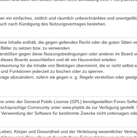
iber ein einfaches, zeitlich und räumlich unbeschränktes und unentgel
 auch nach Kündigung des Nutzungsvertrages bestehen.
 keine Inhalte enthält, die gegen geltendes Recht oder die guten Sitten
d Bilder zu setzen bzw. zu verwenden.
Verstößen gegen diese Nutzungsbedingungen oder anderer im Board ver
ieses Boards ausschließen und dir ein Hausverbot erteilen.
twortung für die Inhalte von Beiträgen übernimmt, die er nicht selbst e
 und Funktionen jederzeit zu löschen oder zu sperren.
iträge abzuändern, sofern sie gegen o. g. Regeln verstoßen oder geeig
ne unter der General Public License (GPL) bereitgestellten Foren-So
schsprachige Community unter www.phpbb.de zur Verfügung gestellt. Be
 Verwendung der Software für bestimmte Zwecke nicht untersagen oder
eben, Körper und Gesundheit und der Verletzung wesentlicher Vertragsp