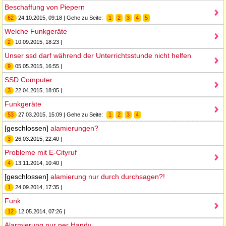
Beschaffung von Piepern
62
24.10.2015, 09:18 | Gehe zu Seite:
1
2
3
4
5
Welche Funkgeräte
2
10.09.2015, 18:23 |
Unser ssd darf während der Unterrichtsstunde nicht helfen
9
05.05.2015, 16:55 |
SSD Computer
3
22.04.2015, 18:05 |
Funkgeräte
53
27.03.2015, 15:09 | Gehe zu Seite:
1
2
3
4
[geschlossen]
alamierungen?
3
26.03.2015, 22:40 |
Probleme mit E-Cityruf
4
13.11.2014, 10:40 |
[geschlossen]
alamierung nur durch durchsagen?!
1
24.09.2014, 17:35 |
Funk
12
12.05.2014, 07:26 |
Alarmierung nur per Handy