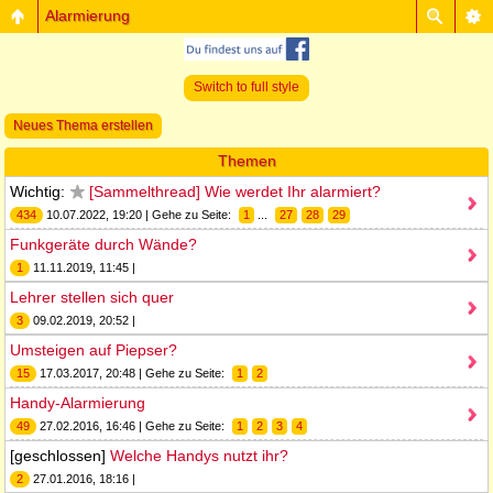
Alarmierung
Switch to full style
Neues Thema erstellen
Themen
Wichtig:
[Sammelthread] Wie werdet Ihr alarmiert?
434
10.07.2022, 19:20 | Gehe zu Seite:
1
...
27
28
29
Funkgeräte durch Wände?
1
11.11.2019, 11:45 |
Lehrer stellen sich quer
3
09.02.2019, 20:52 |
Umsteigen auf Piepser?
15
17.03.2017, 20:48 | Gehe zu Seite:
1
2
Handy-Alarmierung
49
27.02.2016, 16:46 | Gehe zu Seite:
1
2
3
4
[geschlossen]
Welche Handys nutzt ihr?
2
27.01.2016, 18:16 |