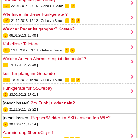
23
22.04.2014, 07:15 | Gehe zu Seite:
1
2
WIe findet ihr diese Funkgeräte ?
40
21.10.2013, 12:12 | Gehe zu Seite:
1
2
3
Welcher Pager ist gangbar? Kosten?
5
06.01.2013, 18:40 |
Kabellose Telefone
15
13.11.2012, 13:48 | Gehe zu Seite:
1
2
Welche Art von Alarmierung ist die beste??
5
19.05.2012, 22:48 |
kein Empfang im Gebäude
44
10.04.2012, 15:40 | Gehe zu Seite:
1
2
3
Funkgeräte für SSD/ebay
9
23.02.2012, 17:01 |
[geschlossen]
2m Funk ja oder nein?
7
21.11.2011, 22:22 |
[geschlossen]
Piepser/Melder im SSD anschaffen WIE?
2
30.10.2011, 17:54 |
Alarmierung über eCityruf