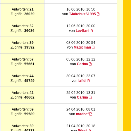
Antworten:
21
16.06.2010, 16:50
Zugriffe:
26039
von
TJakobusS1995
Antworten:
32
12.06.2010, 20:00
Zugriffe:
36036
von
LevSani
Antworten:
39
08.06.2010, 20:54
Zugriffe:
39592
von
Magicman
Antworten:
57
05.06.2010, 12:12
Zugriffe:
55661
von
Carina
Antworten:
44
30.04.2010, 23:07
Zugriffe:
45749
von
lafidi
Antworten:
42
25.04.2010, 13:31
Zugriffe:
40602
von
Carina
Antworten:
59
24.04.2010, 08:01
Zugriffe:
59589
von
madhef
Antworten:
39
21.04.2010, 20:18
Zugriffe:
40333
von
Püppi