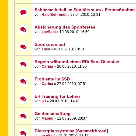
Schimmelbefall im Sanitätsraum - Erstmaßnahm
von
Hajo Behrendt
» 27.04.2010, 12:31
Absicherung des Sportfestes
von
LevSani
» 10.06.2010, 16:50
Sponsorenlauf
von
Theo
» 02.06.2010, 18:13
Regeln während eines RD/ San- Dienstes
von
Carina
» 26.05.2010, 11:35
Probleme im SSD
von
Carina
» 27.02.2010, 07:51
EH Training für Lehrer
von
ikf
» 28.03.2010, 14:41
Geldbeschaffung
von
Mappo
» 12.03.2009, 20:37
Dienstplansysteme [Sammelthread]
von
madhef
» 01.01.2010, 17:11