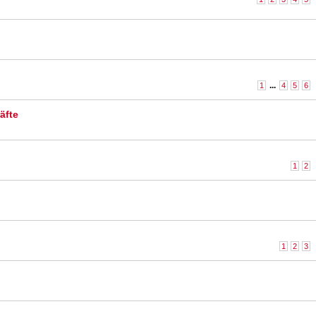
...
1
4
5
6
äfte
1
2
1
2
3