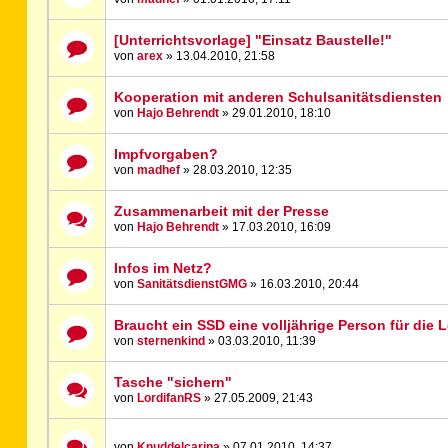
[Unterrichtsvorlage] "Einsatz Baustelle!"
von
arex
» 13.04.2010, 21:58
Kooperation mit anderen Schulsanitätsdiensten
von
Hajo Behrendt
» 29.01.2010, 18:10
Impfvorgaben?
von
madhef
» 28.03.2010, 12:35
Zusammenarbeit mit der Presse
von
Hajo Behrendt
» 17.03.2010, 16:09
Infos im Netz?
von
SanitätsdienstGMG
» 16.03.2010, 20:44
Braucht ein SSD eine volljährige Person für die 
von
sternenkind
» 03.03.2010, 11:39
Tasche "sichern"
von
LordifanRS
» 27.05.2009, 21:43
von
Knuddelcarina
» 07.01.2010, 14:37