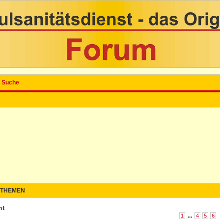
Suche
THEMEN
ht
...
1
4
5
6