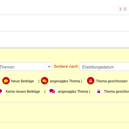
1
2
Sortiere nach
Neue Beiträge (
angesagtes Thema )
Thema geschlossen
Keine neuen Beiträge (
angesagtes Thema )
Thema geschlo