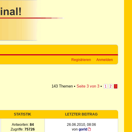
Registrieren
Anmelden
143 Themen •
Seite
3
von
3
•
1
2
3
STATISTIK
LETZTER BEITRAG
Antworten:
84
26.06.2010, 08:06
Zugriffe:
75726
von
gorld