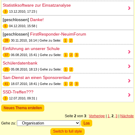
Statistiksoftware zur Einsatzanalyse
3
13.12.2010, 17:23 |
[geschlossen]
Danke!
6
04.12.2010, 15:58 |
[geschlossen]
FirstResponder-NeuimForum
28
30.11.2010, 16:14 | Gehe zu Seite:
1
2
Einführung an unserer Schule
37
06.08.2010, 15:41 | Gehe zu Seite:
1
2
3
Schülerdatenbank
25
05.08.2010, 18:13 | Gehe zu Seite:
1
2
San-Dienst an einen Sponsorenlauf
41
18.07.2010, 18:41 | Gehe zu Seite:
1
2
3
SSD-Treffen???
3
12.07.2010, 09:31 |
Neues Thema erstellen
Seite
2
von
3
:
Vorherige
|
1
,
2
,
3
|
Nächste
Gehe zu:
Switch to full style