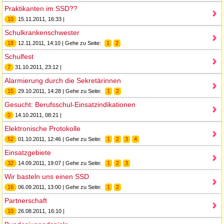
Praktikanten im SSD??
10
15.11.2011, 16:33 |
Schulkrankenschwester
18
12.11.2011, 14:10 | Gehe zu Seite:
1
2
Schulfest
7
31.10.2011, 23:12 |
Alarmierung durch die Sekretärinnen
15
29.10.2011, 14:28 | Gehe zu Seite:
1
2
Gesucht: Berufsschul-Einsatzindikationen
0
14.10.2011, 08:21 |
Elektronische Protokolle
52
01.10.2011, 12:46 | Gehe zu Seite:
1
2
3
4
Einsatzgebiete
32
14.09.2011, 19:07 | Gehe zu Seite:
1
2
3
Wir basteln uns einen SSD
16
06.09.2011, 13:00 | Gehe zu Seite:
1
2
Partnerschaft
10
26.08.2011, 16:10 |