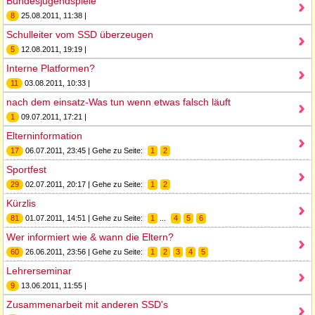
Bundesjugendspiele
8
25.08.2011, 11:38 |
Schulleiter vom SSD überzeugen
5
12.08.2011, 19:19 |
Interne Platformen?
11
03.08.2011, 10:33 |
nach dem einsatz-Was tun wenn etwas falsch läuft
1
09.07.2011, 17:21 |
Elterninformation
17
06.07.2011, 23:45 | Gehe zu Seite:
1
2
Sportfest
29
02.07.2011, 20:17 | Gehe zu Seite:
1
2
Kürzlis
81
01.07.2011, 14:51 | Gehe zu Seite:
1
...
4
5
6
Wer informiert wie & wann die Eltern?
60
26.06.2011, 23:56 | Gehe zu Seite:
1
2
3
4
5
Lehrerseminar
9
13.06.2011, 11:55 |
Zusammenarbeit mit anderen SSD's