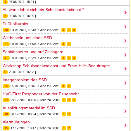
1
07.06.2011, 15:21 |
Ab wann lohnt sich ein Schulsanitätsdienst ?
8
02.06.2011, 16:09 |
Fußballturnier
38
04.05.2011, 10:30 | Gehe zu Seite:
1
2
3
Wir basteln uns einen SSD
27
08.04.2011, 17:50 | Gehe zu Seite:
1
2
Sanitätsbetreuung auf Zeltlagern
41
29.03.2011, 19:29 | Gehe zu Seite:
1
2
3
Workshop Schulsanitätsdienst und Erste-Hilfe-Beauftragte
0
29.01.2011, 16:58 |
Imageproblem des SSD
25
05.01.2011, 19:07 | Gehe zu Seite:
1
2
HVO/First Responder von der Feuerwehr
32
29.12.2010, 00:56 | Gehe zu Seite:
1
2
3
Ausbildungsmaterial im SSD
18
28.12.2010, 08:24 | Gehe zu Seite:
1
2
Alarmübungen
15
17.12.2010, 18:17 | Gehe zu Seite:
1
2