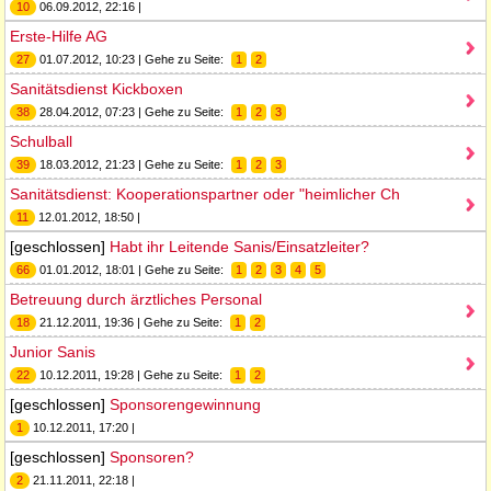
10
06.09.2012, 22:16 |
Erste-Hilfe AG
27
01.07.2012, 10:23 | Gehe zu Seite:
1
2
Sanitätsdienst Kickboxen
38
28.04.2012, 07:23 | Gehe zu Seite:
1
2
3
Schulball
39
18.03.2012, 21:23 | Gehe zu Seite:
1
2
3
Sanitätsdienst: Kooperationspartner oder "heimlicher Ch
11
12.01.2012, 18:50 |
[geschlossen]
Habt ihr Leitende Sanis/Einsatzleiter?
66
01.01.2012, 18:01 | Gehe zu Seite:
1
2
3
4
5
Betreuung durch ärztliches Personal
18
21.12.2011, 19:36 | Gehe zu Seite:
1
2
Junior Sanis
22
10.12.2011, 19:28 | Gehe zu Seite:
1
2
[geschlossen]
Sponsorengewinnung
1
10.12.2011, 17:20 |
[geschlossen]
Sponsoren?
2
21.11.2011, 22:18 |