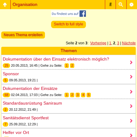
Organisation
#
Switch to full style
Neues Thema erstellen
Seite
2
von
3
:
Vorherige
|
1
,
2
,
3
|
Nächste
Themen
Dokumentation über den Einsatz elektronisch möglich?
25
20.05.2013, 16:45 | Gehe zu Seite:
1
2
Sponsor
5
09.05.2013, 19:21 |
Dokumentation der Einsätze
68
02.04.2013, 17:03 | Gehe zu Seite:
1
2
3
4
5
Standardausrüstung Saniraum
2
20.12.2012, 21:49 |
Sanitätsdienst Sportfest
7
25.09.2012, 12:29 |
Helfer vor Ort