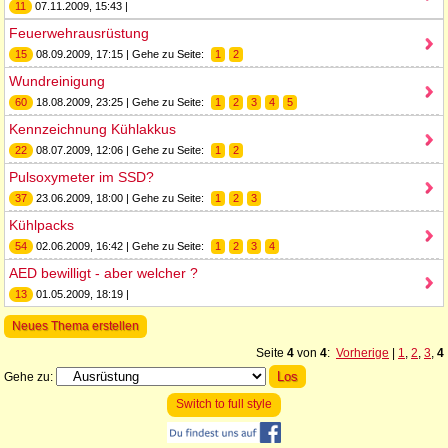
11
07.11.2009, 15:43 |
Feuerwehrausrüstung
15
08.09.2009, 17:15 | Gehe zu Seite:
1
2
Wundreinigung
60
18.08.2009, 23:25 | Gehe zu Seite:
1
2
3
4
5
Kennzeichnung Kühlakkus
22
08.07.2009, 12:06 | Gehe zu Seite:
1
2
Pulsoxymeter im SSD?
37
23.06.2009, 18:00 | Gehe zu Seite:
1
2
3
Kühlpacks
54
02.06.2009, 16:42 | Gehe zu Seite:
1
2
3
4
AED bewilligt - aber welcher ?
13
01.05.2009, 18:19 |
Neues Thema erstellen
Seite
4
von
4
:
Vorherige
|
1
,
2
,
3
,
4
Gehe zu:
Switch to full style