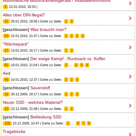
Automatische Blutdruckmessgeräte / Vitaldatenmonitore
5
22.01.2010, 16:33 |
Alles über DIN illegal?
21
20.01.2010, 18:06 | Gehe zu Seite:
1
2
[geschlossen]
Was braucht man?
53
15.01.2010, 21:07 | Gehe zu Seite:
1
2
3
4
"Wärmepack"
27
13.01.2010, 16:17 | Gehe zu Seite:
1
2
[geschlossen]
Der ewige Kampf - Rucksack vs. Koffer
81
10.01.2010, 21:04 | Gehe zu Seite:
1
...
4
5
6
Aed
40
10.01.2010, 12:37 | Gehe zu Seite:
1
2
3
[geschlossen]
Sauerstoff
31
30.12.2009, 18:17 | Gehe zu Seite:
1
2
3
Neuer SSD - welches Material?
23
23.12.2009, 21:08 | Gehe zu Seite:
1
2
[geschlossen]
Bekleidung SSD
108
23.12.2009, 10:47 | Gehe zu Seite:
1
...
6
7
8
Trageböcke