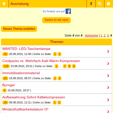
Ausrüstung
#
Switch to full style
Neues Thema erstellen
Seite
4
von
4
:
Vorherige
|
1
,
2
,
3
,
4
Themen
WANTED: LED-Taschenlampe
20
26.08.2010, 12:48 | Gehe zu Seite:
1
2
Coolpacks vs. Mehrfach-Kalt-Warm-Kompressen
129
23.08.2010, 20:51 | Gehe zu Seite:
1
...
7
8
9
Immobilisationsmaterial
20
19.08.2010, 08:37 | Gehe zu Seite:
1
2
Burngel
6
15.08.2010, 18:27 |
Aufbewahrung Sofort-Kältekompressen
20
09.08.2010, 12:11 | Gehe zu Seite:
1
2
Mindesthaltbarkeitsdatum O²