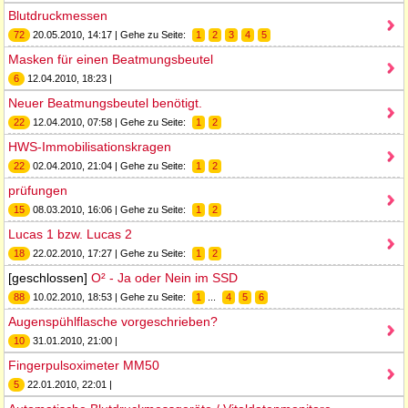
Blutdruckmessen
72
20.05.2010, 14:17 | Gehe zu Seite:
1
2
3
4
5
Masken für einen Beatmungsbeutel
6
12.04.2010, 18:23 |
Neuer Beatmungsbeutel benötigt.
22
12.04.2010, 07:58 | Gehe zu Seite:
1
2
HWS-Immobilisationskragen
22
02.04.2010, 21:04 | Gehe zu Seite:
1
2
prüfungen
15
08.03.2010, 16:06 | Gehe zu Seite:
1
2
Lucas 1 bzw. Lucas 2
18
22.02.2010, 17:27 | Gehe zu Seite:
1
2
[geschlossen]
O² - Ja oder Nein im SSD
88
10.02.2010, 18:53 | Gehe zu Seite:
1
...
4
5
6
Augenspühlflasche vorgeschrieben?
10
31.01.2010, 21:00 |
Fingerpulsoximeter MM50
5
22.01.2010, 22:01 |