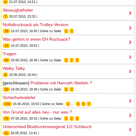
6
21.07.2010, 14:51 |
Absaugkatheter
7
20.07.2010, 23:32 |
Notfallrucksack als Trolley-Version
28
16.07.2010, 16:45 | Gehe zu Seite:
1
2
Was gehört in einen EH Ruchsack?
14
15.07.2010, 19:01 |
Tragen
44
25.06.2010, 16:45 | Gehe zu Seite:
1
2
3
Walky Talky
8
25.06.2010, 16:44 |
[geschlossen]
Probleme mit Hanrath-Stiefeln ?
20
16.06.2010, 18:36 | Gehe zu Seite:
1
2
Sicherheitsstiefel
100
15.06.2010, 10:53 | Gehe zu Seite:
1
...
5
6
7
Von Grund auf alles neu - nur was ?
34
07.06.2010, 20:31 | Gehe zu Seite:
1
2
3
Unterschied Blutdruckmessgerät 1/2-Schlauch
11
26.05.2010, 13:41 |