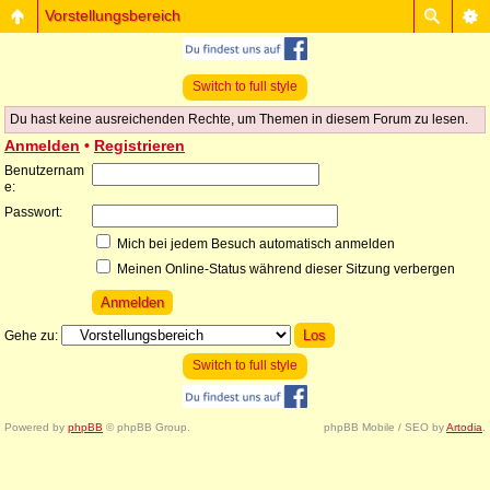
Vorstellungsbereich
Switch to full style
Du hast keine ausreichenden Rechte, um Themen in diesem Forum zu lesen.
Anmelden
•
Registrieren
Benutzernam
e:
Passwort:
Mich bei jedem Besuch automatisch anmelden
Meinen Online-Status während dieser Sitzung verbergen
Gehe zu:
Switch to full style
Powered by
phpBB
© phpBB Group.
phpBB Mobile / SEO by
Artodia
.