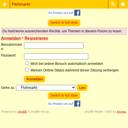
Flohmarkt
Switch to full style
Du hast keine ausreichenden Rechte, um Themen in diesem Forum zu lesen.
Anmelden
•
Registrieren
Benutzernam
e:
Passwort:
Mich bei jedem Besuch automatisch anmelden
Meinen Online-Status während dieser Sitzung verbergen
Gehe zu:
Switch to full style
Powered by
phpBB
© phpBB Group.
phpBB Mobile / SEO by
Artodia
.