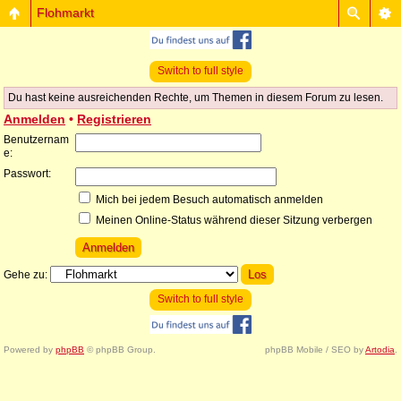
Flohmarkt
Switch to full style
Du hast keine ausreichenden Rechte, um Themen in diesem Forum zu lesen.
Anmelden
•
Registrieren
Benutzernam
e:
Passwort:
Mich bei jedem Besuch automatisch anmelden
Meinen Online-Status während dieser Sitzung verbergen
Gehe zu:
Switch to full style
Powered by
phpBB
© phpBB Group.
phpBB Mobile / SEO by
Artodia
.