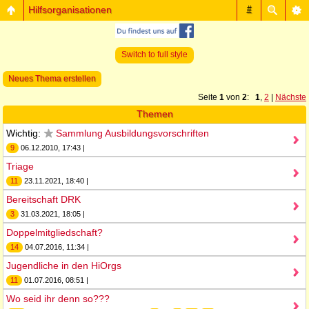
Hilfsorganisationen
#
Switch to full style
Neues Thema erstellen
Seite
1
von
2
:
1
,
2
|
Nächste
Themen
Wichtig:
Sammlung Ausbildungsvorschriften
9
06.12.2010, 17:43 |
Triage
11
23.11.2021, 18:40 |
Bereitschaft DRK
3
31.03.2021, 18:05 |
Doppelmitgliedschaft?
14
04.07.2016, 11:34 |
Jugendliche in den HiOrgs
11
01.07.2016, 08:51 |
Wo seid ihr denn so???