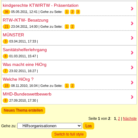
kindgerechte KTW/RTW - Präsentation
36
05.05.2011, 12:41 | Gehe zu Seite:
1
2
3
RTW-/KTW- Besatzung
21
23.04.2011, 14:00 | Gehe zu Seite:
1
2
MÜNSTER
3
03.04.2011, 17:33 |
Sanitätshelferlehrgang
8
01.03.2011, 15:47 |
Was macht eine HiOrg
7
23.02.2011, 16:27 |
Welche HiOrg ?
15
08.11.2010, 16:04 | Gehe zu Seite:
1
2
MHD-Bundeswettbewerb
8
27.09.2010, 17:30 |
Neues Thema erstellen
Seite
1
von
2
:
1
,
2
|
Nächste
Gehe zu:
Switch to full style