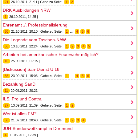
21
26.10.2011, 21:11 | Gehe zu Seite:
1
2
DRK Ausbildungen NRW
1
26.10.2011, 14:25 |
Ehrenamt ./. Professionalisierung
80
21.10.2011, 20:10 | Gehe zu Seite:
1
...
4
5
6
Die Legende vom Taschen-NAW...
66
13.10.2011, 22:24 | Gehe zu Seite:
1
2
3
4
5
Arbeiten bei amerikanischer Feuerwehr möglich?
10
25.09.2011, 02:15 |
[Diskussion] San-Dienst U 18
88
23.09.2011, 15:06 | Gehe zu Seite:
1
...
4
5
6
Bezahlung SanD
11
20.09.2011, 20:21 |
ILS. Pro und Contra
27
13.09.2011, 21:39 | Gehe zu Seite:
1
2
Wer ist alles FM?
50
21.07.2011, 20:40 | Gehe zu Seite:
1
2
3
4
JUH-Bundeswettkampf in Dortmund
4
11.05.2011, 12:39 |