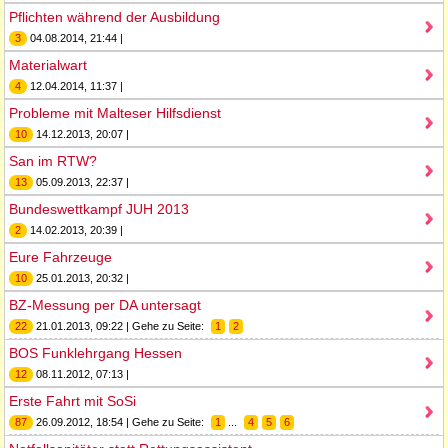
Pflichten während der Ausbildung
3
04.08.2014, 21:44 |
Materialwart
4
12.04.2014, 11:37 |
Probleme mit Malteser Hilfsdienst
10
14.12.2013, 20:07 |
San im RTW?
13
05.09.2013, 22:37 |
Bundeswettkampf JUH 2013
2
14.02.2013, 20:39 |
Eure Fahrzeuge
10
25.01.2013, 20:32 |
BZ-Messung per DA untersagt
22
21.01.2013, 09:22 | Gehe zu Seite:
1
2
BOS Funklehrgang Hessen
12
08.11.2012, 07:13 |
Erste Fahrt mit SoSi
87
26.09.2012, 18:54 | Gehe zu Seite:
1
...
4
5
6