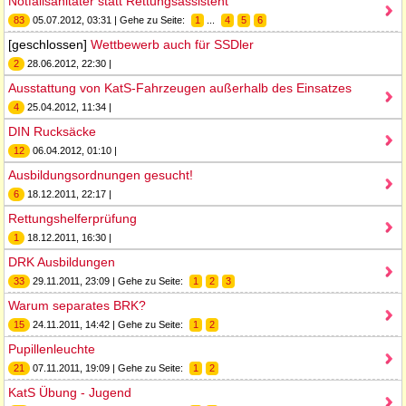
Notfallsanitäter statt Rettungsassistent
83
05.07.2012, 03:31 | Gehe zu Seite:
1
...
4
5
6
[geschlossen]
Wettbewerb auch für SSDler
2
28.06.2012, 22:30 |
Ausstattung von KatS-Fahrzeugen außerhalb des Einsatzes
4
25.04.2012, 11:34 |
DIN Rucksäcke
12
06.04.2012, 01:10 |
Ausbildungsordnungen gesucht!
6
18.12.2011, 22:17 |
Rettungshelferprüfung
1
18.12.2011, 16:30 |
DRK Ausbildungen
33
29.11.2011, 23:09 | Gehe zu Seite:
1
2
3
Warum separates BRK?
15
24.11.2011, 14:42 | Gehe zu Seite:
1
2
Pupillenleuchte
21
07.11.2011, 19:09 | Gehe zu Seite:
1
2
KatS Übung - Jugend