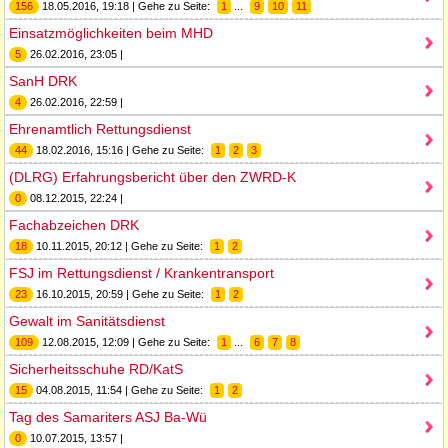
156
18.05.2016, 19:18 | Gehe zu Seite:
1
...
9
10
11
Einsatzmöglichkeiten beim MHD
5
26.02.2016, 23:05 |
SanH DRK
4
26.02.2016, 22:59 |
Ehrenamtlich Rettungsdienst
44
18.02.2016, 15:16 | Gehe zu Seite:
1
2
3
(DLRG) Erfahrungsbericht über den ZWRD-K
0
08.12.2015, 22:24 |
Fachabzeichen DRK
18
10.11.2015, 20:12 | Gehe zu Seite:
1
2
FSJ im Rettungsdienst / Krankentransport
23
16.10.2015, 20:59 | Gehe zu Seite:
1
2
Gewalt im Sanitätsdienst
109
12.08.2015, 12:09 | Gehe zu Seite:
1
...
6
7
8
Sicherheitsschuhe RD/KatS
15
04.08.2015, 11:54 | Gehe zu Seite:
1
2
Tag des Samariters ASJ Ba-Wü
0
10.07.2015, 13:57 |