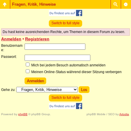
Fragen, Kritik, Hinweise
Switch to full style
Du hast keine ausreichenden Rechte, um Themen in diesem Forum zu lesen.
Anmelden
•
Registrieren
Benutzernam
e:
Passwort:
Mich bei jedem Besuch automatisch anmelden
Meinen Online-Status während dieser Sitzung verbergen
Gehe zu:
Switch to full style
Powered by
phpBB
© phpBB Group.
phpBB Mobile / SEO by
Artodia
.