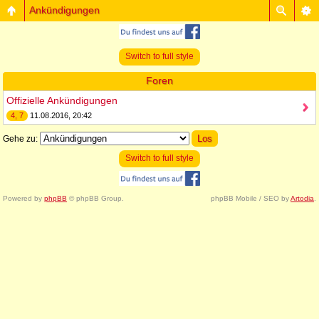
Ankündigungen
Switch to full style
Foren
Offizielle Ankündigungen
4, 7
11.08.2016, 20:42
Gehe zu:
Switch to full style
Powered by
phpBB
© phpBB Group.
phpBB Mobile / SEO by
Artodia
.