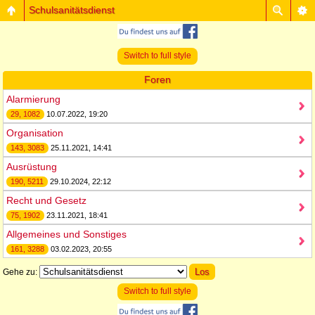
Schulsanitätsdienst
Switch to full style
Foren
Alarmierung
29, 1082
10.07.2022, 19:20
Organisation
143, 3083
25.11.2021, 14:41
Ausrüstung
190, 5211
29.10.2024, 22:12
Recht und Gesetz
75, 1902
23.11.2021, 18:41
Allgemeines und Sonstiges
161, 3288
03.02.2023, 20:55
Gehe zu:
Switch to full style