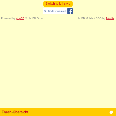
Switch to full style
Powered by
phpBB
© phpBB Group.
phpBB Mobile / SEO by
Artodia
.
Foren-Übersicht