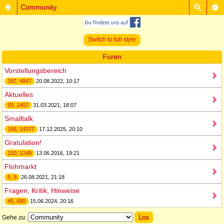
Community
Switch to full style
Foren
Vorstellungsbereich
397, 4847
20.08.2022, 10:17
Aktuelles
93, 1407
31.03.2021, 18:07
Smalltalk
166, 14377
17.12.2025, 20:10
Gratulation!
100, 1248
13.06.2016, 19:21
Flohmarkt
5, 9
26.08.2021, 21:18
Fragen, Kritik, Hinweise
45, 680
15.06.2024, 20:16
Gehe zu: