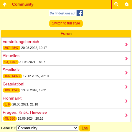
Community
Switch to full style
Foren
Vorstellungsbereich
397, 4847
20.08.2022, 10:17
Aktuelles
93, 1407
31.03.2021, 18:07
Smalltalk
166, 14377
17.12.2025, 20:10
Gratulation!
100, 1248
13.06.2016, 19:21
Flohmarkt
5, 9
26.08.2021, 21:18
Fragen, Kritik, Hinweise
45, 680
15.06.2024, 20:16
Gehe zu: