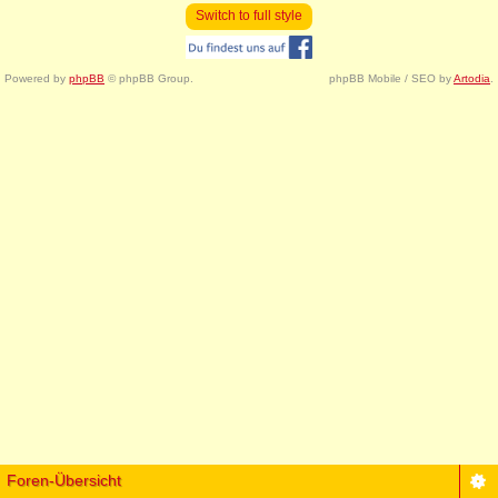
Switch to full style
Powered by
phpBB
© phpBB Group.
phpBB Mobile / SEO by
Artodia
.
Foren-Übersicht