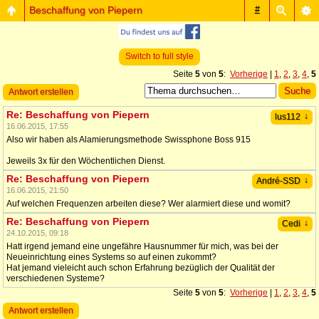
Beschaffung von Piepern
#
Switch to full style
Seite
5
von
5
:
Vorherige
|
1
,
2
,
3
,
4
,
5
Antwort erstellen
Re: Beschaffung von Piepern
↓
lus112
16.06.2015, 17:55
Also wir haben als Alamierungsmethode Swissphone Boss 915
Jeweils 3x für den Wöchentlichen Dienst.
Re: Beschaffung von Piepern
↓
André-SSD
16.06.2015, 21:50
Auf welchen Frequenzen arbeiten diese? Wer alarmiert diese und womit?
Re: Beschaffung von Piepern
↓
Cedi
24.10.2015, 09:18
Hatt irgend jemand eine ungefähre Hausnummer für mich, was bei der
Neueinrichtung eines Systems so auf einen zukommt?
Hat jemand vieleicht auch schon Erfahrung bezüglich der Qualität der
verschiedenen Systeme?
Seite
5
von
5
:
Vorherige
|
1
,
2
,
3
,
4
,
5
Antwort erstellen