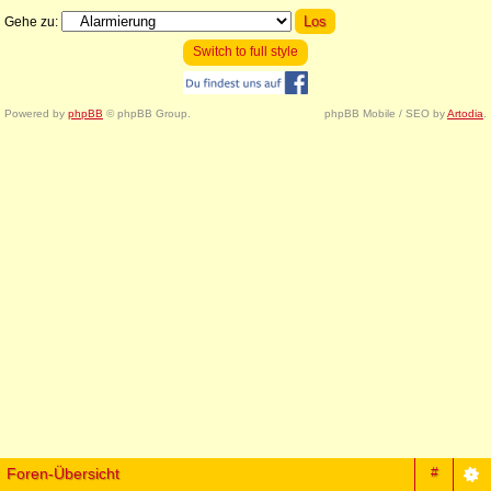
Gehe zu:
Switch to full style
Powered by
phpBB
© phpBB Group.
phpBB Mobile / SEO by
Artodia
.
Foren-Übersicht
#