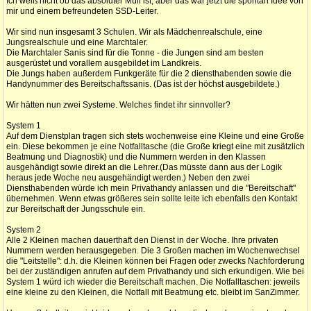
Ich weiß nicht ob das absoluter Müll ist, aber das war jetzt die spontan Idee von
mir und einem befreundeten SSD-Leiter.
Wir sind nun insgesamt 3 Schulen. Wir als Mädchenrealschule, eine
Jungsrealschule und eine Marchtaler.
Die Marchtaler Sanis sind für die Tonne - die Jungen sind am besten
ausgerüstet und vorallem ausgebildet im Landkreis.
Die Jungs haben außerdem Funkgeräte für die 2 diensthabenden sowie die
Handynummer des Bereitschaftssanis. (Das ist der höchst ausgebildete.)
Wir hätten nun zwei Systeme. Welches findet ihr sinnvoller?
System 1
Auf dem Dienstplan tragen sich stets wochenweise eine Kleine und eine Große
ein. Diese bekommen je eine Notfalltasche (die Große kriegt eine mit zusätzlich
Beatmung und Diagnostik) und die Nummern werden in den Klassen
ausgehändigt sowie direkt an die Lehrer.(Das müsste dann aus der Logik
heraus jede Woche neu ausgehändigt werden.) Neben den zwei
Diensthabenden würde ich mein Privathandy anlassen und die "Bereitschaft"
übernehmen. Wenn etwas größeres sein sollte leite ich ebenfalls den Kontakt
zur Bereitschaft der Jungsschule ein.
System 2
Alle 2 Kleinen machen dauerthaft den Dienst in der Woche. Ihre privaten
Nummern werden herausgegeben. Die 3 Großen machen im Wochenwechsel
die "Leitstelle": d.h. die Kleinen können bei Fragen oder zwecks Nachforderung
bei der zuständigen anrufen auf dem Privathandy und sich erkundigen. Wie bei
System 1 würd ich wieder die Bereitschaft machen. Die Notfalltaschen: jeweils
eine kleine zu den Kleinen, die Notfall mit Beatmung etc. bleibt im SanZimmer.