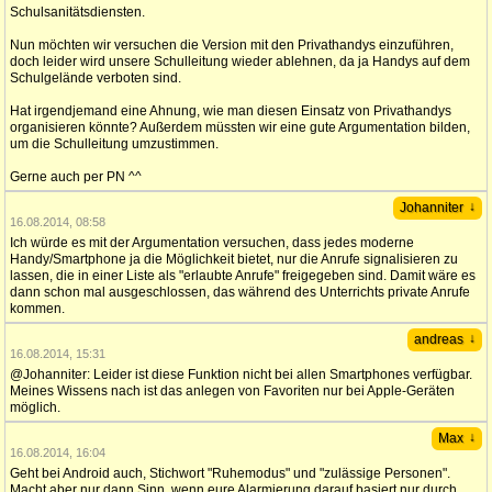
Schulsanitätsdiensten.
Nun möchten wir versuchen die Version mit den Privathandys einzuführen,
doch leider wird unsere Schulleitung wieder ablehnen, da ja Handys auf dem
Schulgelände verboten sind.
Hat irgendjemand eine Ahnung, wie man diesen Einsatz von Privathandys
organisieren könnte? Außerdem müssten wir eine gute Argumentation bilden,
um die Schulleitung umzustimmen.
Gerne auch per PN ^^
↓
Johanniter
16.08.2014, 08:58
Ich würde es mit der Argumentation versuchen, dass jedes moderne
Handy/Smartphone ja die Möglichkeit bietet, nur die Anrufe signalisieren zu
lassen, die in einer Liste als "erlaubte Anrufe" freigegeben sind. Damit wäre es
dann schon mal ausgeschlossen, das während des Unterrichts private Anrufe
kommen.
↓
andreas
16.08.2014, 15:31
@Johanniter: Leider ist diese Funktion nicht bei allen Smartphones verfügbar.
Meines Wissens nach ist das anlegen von Favoriten nur bei Apple-Geräten
möglich.
↓
Max
16.08.2014, 16:04
Geht bei Android auch, Stichwort "Ruhemodus" und "zulässige Personen".
Macht aber nur dann Sinn, wenn eure Alarmierung darauf basiert nur durch