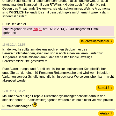
Unsere Schulleitung ist leider sehr sehr problematisch und verweigert auch
gerne mal den Transport mit dem RTW ins KH oder auch "nur" den Notruf.
Gegen das Privathandy System war sie eig. schon immer. Welche Argumente
sind WIRKLICH treffend? Das mit dem geklingele im Unterricht wäre ja dann
schonmal geklärt.
EDIT: Denkfehler
Zuletzt geändert von
-Anja.-
am 16.08.2014, 22:30, insgesamt 1-mal
geändert.
↓
leuchtreklamefahrer
16.08.2014, 22:55
Ich denke, ihr solltet mindestens noch einen Beobachter des
Bereitschaftshabenden, eventuell sogar noch einen weiteren Läufer zur
Jungenrealschule mit einplanen, der am besten für die jeweilige
Bereitschaftszeit freigestellt wird...
Eure Alarmierungs- und Bereitschaftsstruktur liegt von der Komplexität her
ungefähr auf der einer 40-Personen-Rettungswache und wird wohl in beiden
Varianten von der Schulleitung, die ich in gewisser Weise verstehen kann, nicht
akzeptiert werden.
↓
Sam112
17.08.2014, 00:22
Mal über zwei billige Prepaid Diensthandys nachgedacht die dann in den
diensthabenden Teams weitergegeben werden? Ich halte nicht viel von private
Nummer aushängen
↓
-Anja.-