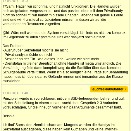
17.08.2014, 10:23
@Sami: Hatten wir schonmal und hat nicht funktioniert. Die Handys wurden
nich aufgeladen, vergessen etc. und das passiert eben mit dem Privathandy
nicht so schnell ^^ wir haben 'n bissele Chaoten...aber da wir genau 6 Leute
sind und wir 4 uns jetzt zurückziehen müssen, müssen wir auf die
verbleibenden Resourcen zugreifen.
@lrf: Wäre nett wenn du ein System vorschlägst. Ich finde es nicht zu komplex,
im Gegensatz zu alten System bei uns war das jetzt noch einfach.
Das Problem:
- Ausruf über Sekreteriat möchte sie nicht
- Privathandys möchte sie nicht
- Schilder an der Tür - wie dieses Jahr - wollen wir nicht mehr
- Dienstplan mit reiner Bereitschaft ohne Handys ist mega umständlich. Die
Verständigung fiele dann komplett weg, da die Sanitäter über das komplette
Schulgebäude verteilt sind. Wenn ich also lediglich eine Frage zur Behandlung
habe, muss ich übers ganze Gelände rennen und jemanden aus der Klasse
rausziehen.
↓
leuchtreklamefahrer
17.08.2014, 11:40
Prinzipiell würde ich vorschlagen, mit dem SSD-betreuenden Lehrer und ggf.
mit der Schulleitung in einem kurzen, sachlichen Gespräch 2-3 Varianten
vorzuschlagen, für die ihr euch vorher ein paar Argumente gesammelt habt.
Beispiel:
Ich find' Sams Idee ziemlich charmant. Morgens werden die Handys im
Sekretariat ausgegeben, diese haben kein Guthaben und keine Internet-