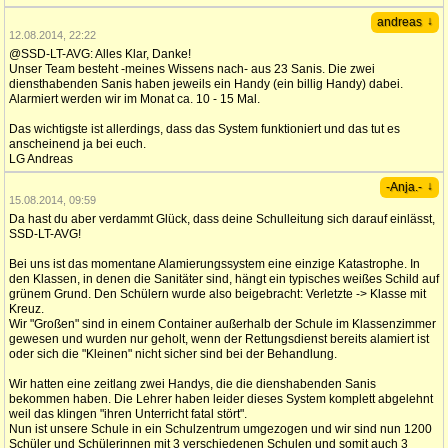
↓
andreas
12.08.2014, 22:22
@SSD-LT-AVG: Alles Klar, Danke!
Unser Team besteht -meines Wissens nach- aus 23 Sanis. Die zwei
diensthabenden Sanis haben jeweils ein Handy (ein billig Handy) dabei.
Alarmiert werden wir im Monat ca. 10 - 15 Mal.
Das wichtigste ist allerdings, dass das System funktioniert und das tut es
anscheinend ja bei euch.
LG Andreas
↓
-Anja.-
15.08.2014, 09:59
Da hast du aber verdammt Glück, dass deine Schulleitung sich darauf einlässt,
SSD-LT-AVG!
Bei uns ist das momentane Alamierungssystem eine einzige Katastrophe. In
den Klassen, in denen die Sanitäter sind, hängt ein typisches weißes Schild auf
grünem Grund. Den Schülern wurde also beigebracht: Verletzte -> Klasse mit
Kreuz.
Wir "Großen" sind in einem Container außerhalb der Schule im Klassenzimmer
gewesen und wurden nur geholt, wenn der Rettungsdienst bereits alamiert ist
oder sich die "Kleinen" nicht sicher sind bei der Behandlung.
Wir hatten eine zeitlang zwei Handys, die die dienshabenden Sanis
bekommen haben. Die Lehrer haben leider dieses System komplett abgelehnt
weil das klingen "ihren Unterricht fatal stört".
Nun ist unsere Schule in ein Schulzentrum umgezogen und wir sind nun 1200
Schüler und Schülerinnen mit 3 verschiedenen Schulen und somit auch 3