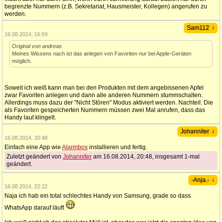
begrenzte Nummern (z.B. Sekretariat, Hausmeister, Kollegen) angerufen zu
werden.
↓
Sam112
16.08.2014, 16:59
Original von andreas
Meines Wissens nach ist das anlegen von Favoriten nur bei Apple-Geräten
möglich.
Soweit ich weiß kann man bei den Produkten mit dem angebissenen Apfel
zwar Favoriten anlegen und dann alle anderen Nummern stummschalten.
Allerdings muss dazu der "Nicht Stören" Modus aktiviert werden. Nachteil: Die
als Favoriten gespeicherten Nummern müssen zwei Mal anrufen, dass das
Handy laut klingelt.
↓
Johanniter
16.08.2014, 20:48
Einfach eine App wie
Alarmbox
installieren und fertig.
Zuletzt geändert von
Johanniter
am 16.08.2014, 20:48, insgesamt 1-mal
geändert.
↓
-Anja.-
16.08.2014, 22:22
Naja ich hab ein total schlechtes Handy von Samsung, grade so dass
WhatsApp darauf läuft