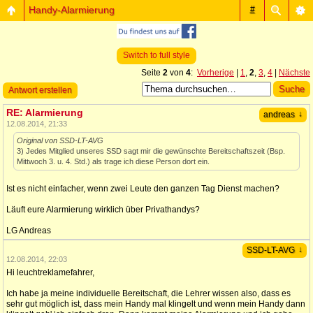
Handy-Alarmierung
#
Switch to full style
Seite
2
von
4
:
Vorherige
|
1
,
2
,
3
,
4
|
Nächste
Antwort erstellen
RE: Alarmierung
↓
andreas
12.08.2014, 21:33
Original von SSD-LT-AVG
3) Jedes Mitglied unseres SSD sagt mir die gewünschte Bereitschaftszeit (Bsp.
Mittwoch 3. u. 4. Std.) als trage ich diese Person dort ein.
Ist es nicht einfacher, wenn zwei Leute den ganzen Tag Dienst machen?
Läuft eure Alarmierung wirklich über Privathandys?
LG Andreas
↓
SSD-LT-AVG
12.08.2014, 22:03
Hi leuchtreklamefahrer,
Ich habe ja meine individuelle Bereitschaft, die Lehrer wissen also, dass es
sehr gut möglich ist, dass mein Handy mal klingelt und wenn mein Handy dann