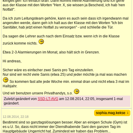
klingelt geh' ich einfach dran. Dann kommt meine Alarmierung und ich gehe
aus der Klasse mit den Worten "Herr. X, sie wissen ja Bescheid, ich hab 'nen
Notfall".
Da ich zum Leitungsteam gehöre, kann es auch sein dass ich irgendwann mal
angerufen werde, dann geh ich halt aus der Klasse mit den Worten "Ich bin
Sanitäter, hab jetzt einen Notfall zu versorgen" - und schließe die Tür.
Da sagen die Lehrer auch nach dem Einsatz bzw. wenn ich in die Klasse
zurück komme nichts.
Etwa 2-3 Alarmierungen im Monat, also hält sich in Grenzen.
Hi andreas,
Sicher wäre es einfacher zwei Sanis pro Tag einzuteilen.
Nur sind wir recht viele Sanis (etwa 25) und jeder möchte ja mal was machen
So kommen fast alle jede Woche min. einmal dran und nicht etwa 3 mal im
Halbjahr.
Und wir benutzen unsere Privathandys, s.o.
Zuletzt geändert von
SSD-LT-AVG
am 12.08.2014, 22:05, insgesamt 1-mal
geändert.
↓
sophia.mag.kekse
12.08.2014, 22:18
Bestimmt sind so ganztagslösungen besser. Aber an einigen Schule (Gym) ist
es u.U. So, dass nicht immer der Diensthabende Sani den ganzen Tag im
Hauptgebäude Ungerricht hat. Zumindest wir haben das Problem...