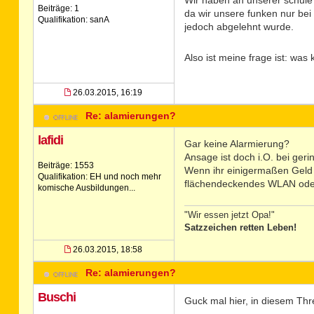
Wir haben an unserer schule 
Beiträge: 1
da wir unsere funken nur be
Qualifikation: sanA
jedoch abgelehnt wurde.
Also ist meine frage ist: wa
26.03.2015, 16:19
Re: alamierungen?
lafidi
Gar keine Alarmierung?
Ansage ist doch i.O. bei geri
Beiträge: 1553
Wenn ihr einigermaßen Geld h
Qualifikation: EH und noch mehr
flächendeckendes WLAN ode
komische Ausbildungen...
"Wir essen jetzt Opa!"
Satzzeichen retten Leben!
26.03.2015, 18:58
Re: alamierungen?
Buschi
Guck mal hier, in diesem Thr