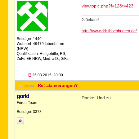
viewtopic.php?f=12&t=423
Glückauf!
http://www.drk-ibbenbueren.de/
Beiträge: 1440
Wohnort: 49479 Ibbenbüren
(NRW)
Qualifikation: Heilgehilfe, RS,
ZuFü EE NRW, Mod. a.D., SiFa
26.03.2015, 20:00
Re: alamierungen?
gorld
Danke. Und zu.
Foren-Team
Beiträge: 3378