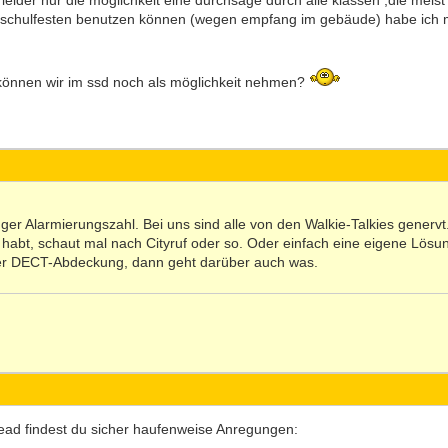
leider nur die möglichkeit eine durchsage durch alle klassen ,die meis
i schulfesten benutzen können (wegen empfang im gebäude) habe ich 
s können wir im ssd noch als möglichkeit nehmen?
nger Alarmierungszahl. Bei uns sind alle von den Walkie-Talkies genervt.
abt, schaut mal nach Cityruf oder so. Oder einfach eine eigene Lösung
r DECT-Abdeckung, dann geht darüber auch was.
ead findest du sicher haufenweise Anregungen: