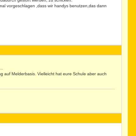
t dadurch gestört werden, zu schicken.
mal vorgeschlagen ,dass wir handys benutzen,das dann
..
 auf Melderbasis. Vielleicht hat eure Schule aber auch