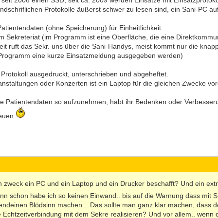
s seit 2006 einen SSD, seit ca. 2009 werden Einsätze mit Einsatzprotok
andschriflichen Protokolle äußerst schwer zu lesen sind, ein Sani-PC a
atientendaten (ohne Speicherung) für Einheitlichkeit.
 Sekreteriat (im Programm ist eine Oberfläche, die eine Direktkommun
Zeit ruft das Sekr. uns über die Sani-Handys, meist kommt nur die kn
s Programm eine kurze Einsatzmeldung ausgegeben werden)
Protokoll ausgedruckt, unterschrieben und abgeheftet.
anstaltungen oder Konzerten ist ein Laptop für die gleichen Zwecke vo
 die Patientendaten so aufzunehmen, habt ihr Bedenken oder Verbesse
reuen
 zweck ein PC und ein Laptop und ein Drucker beschafft? Und ein extra
nn schon habe ich so keinen Einwand.. bis auf die Warnung dass mit S
ndeinen Blödsinn machen... Das sollte man ganz klar machen, dass der
chtzeitverbindung mit dem Sekre realisieren? Und vor allem.. wenn du