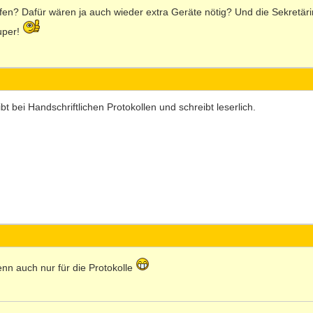
ufen? Dafür wären ja auch wieder extra Geräte nötig? Und die Sekre
super!
bt bei Handschriftlichen Protokollen und schreibt leserlich.
nn auch nur für die Protokolle