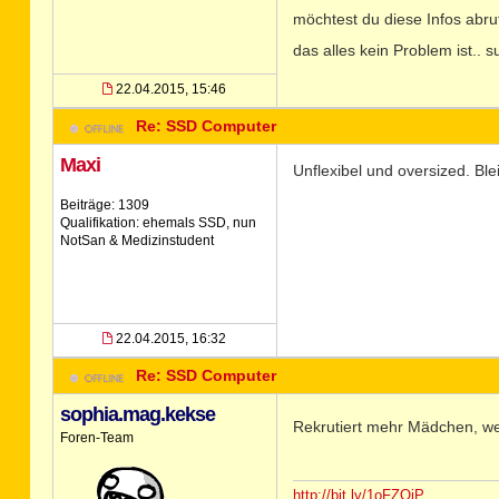
möchtest du diese Infos abr
das alles kein Problem ist.. 
22.04.2015, 15:46
Re: SSD Computer
Maxi
Unflexibel und oversized. Blei
Beiträge: 1309
Qualifikation: ehemals SSD, nun
NotSan & Medizinstudent
22.04.2015, 16:32
Re: SSD Computer
sophia.mag.kekse
Rekrutiert mehr Mädchen, we
Foren-Team
http://bit.ly/1oFZOiP