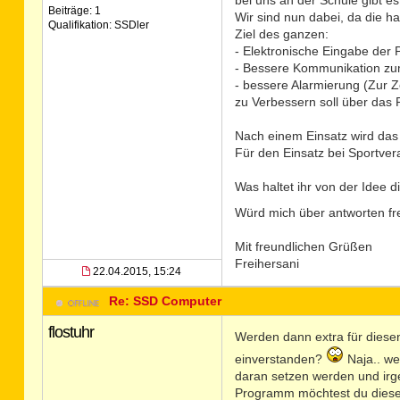
bei uns an der Schule gibt e
Beiträge: 1
Wir sind nun dabei, da die h
Qualifikation: SSDler
Ziel des ganzen:
- Elektronische Eingabe der P
- Bessere Kommunikation zum
- bessere Alarmierung (Zur 
zu Verbessern soll über da
Nach einem Einsatz wird das 
Für den Einsatz bei Sportver
Was haltet ihr von der Idee
Würd mich über antworten f
Mit freundlichen Grüßen
Freihersani
22.04.2015, 15:24
Re: SSD Computer
flostuhr
Werden dann extra für diesen
einverstanden?
Naja.. we
daran setzen werden und irge
Programm möchtest du diese E