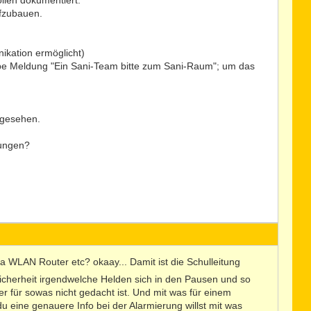
ollen dokumentiert.
ufzubauen.
ikation ermöglicht)
appe Meldung "Ein Sani-Team bitte zum Sani-Raum"; um das
rgesehen.
rungen?
 WLAN Router etc? okaay... Damit ist die Schulleitung
icherheit irgendwelche Helden sich in den Pausen und so
 für sowas nicht gedacht ist. Und mit was für einem
 eine genauere Info bei der Alarmierung willst mit was