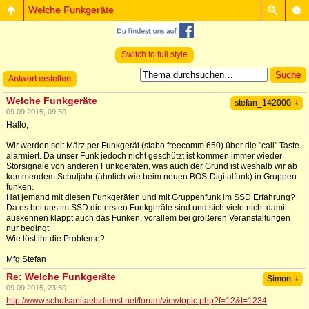
Welche Funkgeräte
Switch to full style
Antwort erstellen
Welche Funkgeräte
↓
stefan_142000
09.09.2015, 09:50
Hallo,
Wir werden seit März per Funkgerät (stabo freecomm 650) über die "call" Taste
alarmiert. Da unser Funk jedoch nicht geschützt ist kommen immer wieder
Störsignale von anderen Funkgeräten, was auch der Grund ist weshalb wir ab
kommendem Schuljahr (ähnlich wie beim neuen BOS-Digitalfunk) in Gruppen
funken.
Hat jemand mit diesen Funkgeräten und mit Gruppenfunk im SSD Erfahrung?
Da es bei uns im SSD die ersten Funkgeräte sind und sich viele nicht damit
auskennen klappt auch das Funken, vorallem bei größeren Veranstaltungen
nur bedingt.
Wie löst ihr die Probleme?
Mfg Stefan
Re: Welche Funkgeräte
↓
Simon
09.09.2015, 23:50
http://www.schulsanitaetsdienst.net/forum/viewtopic.php?f=12&t=1234