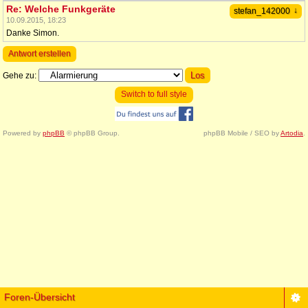
Re: Welche Funkgeräte
↓
stefan_142000
10.09.2015, 18:23
Danke Simon.
Antwort erstellen
Gehe zu:
Switch to full style
Powered by
phpBB
© phpBB Group.
phpBB Mobile / SEO by
Artodia
.
Foren-Übersicht