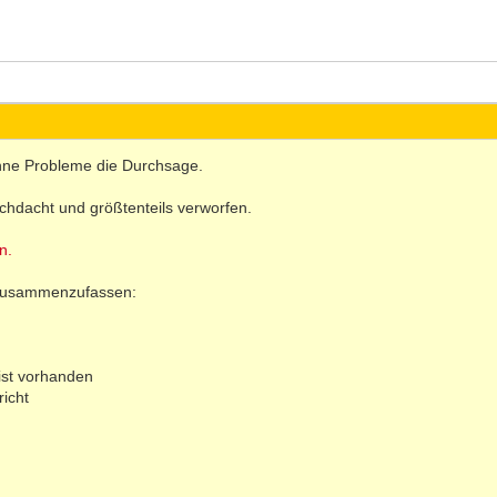
ohne Probleme die Durchsage.
hdacht und größtenteils verworfen.
n.
 zusammenzufassen:
eist vorhanden
richt