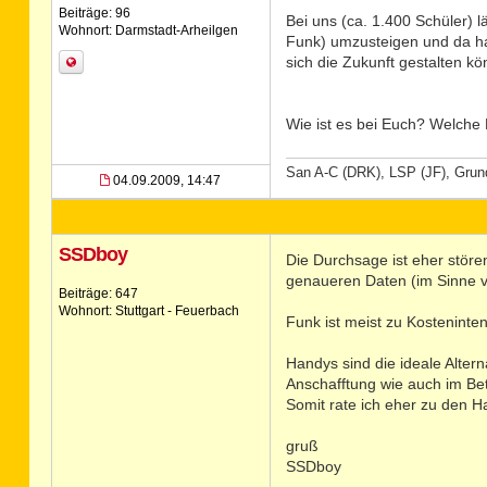
Beiträge: 96
Bei uns (ca. 1.400 Schüler) 
Wohnort: Darmstadt-Arheilgen
Funk) umzusteigen und da ha
sich die Zukunft gestalten kö
Wie ist es bei Euch? Welche 
San A-C (DRK), LSP (JF), Grun
04.09.2009, 14:47
SSDboy
Die Durchsage ist eher störe
genaueren Daten (im Sinne vo
Beiträge: 647
Wohnort: Stuttgart - Feuerbach
Funk ist meist zu Kosteninte
Handys sind die ideale Altern
Anschafftung wie auch im Bet
Somit rate ich eher zu den H
gruß
SSDboy