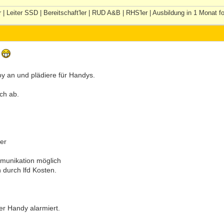
 | Leiter SSD | Bereitschaft'ler | RUD A&B | RHS'ler | Ausbildung in 1 Monat fo
r
y an und plädiere für Handys.
ch ab.
er
mmunikation möglich
 durch lfd Kosten.
er Handy alarmiert.