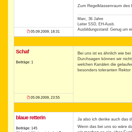
Zum Regelklassenraum des Di
Marc, 36 Jahre
Leiter SSD, EH-Ausb.
Ausbildungsstand: Genug um ein
05.09.2009, 18:31
Schaf
Bei uns ist es ähnlich wie b
Durchsagen können wir nicht 
Beiträge: 1
welchen Kanälen die gelaufen
besonders toleranten Rektor
05.09.2009, 23:55
blaue retterin
Ja also ich denke auch das di
Wenn das bei uns so wäre da
Beiträge: 145
wir machen es eig. über Fu