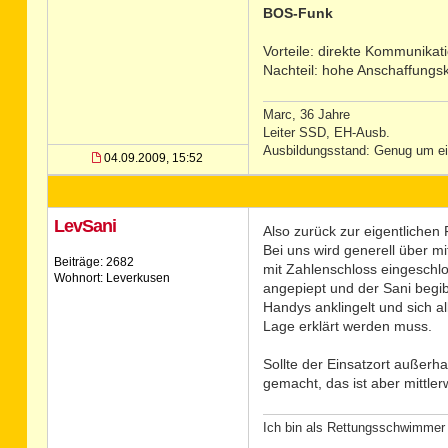
BOS-Funk
Vorteile: direkte Kommunikati
Nachteil: hohe Anschaffungsk
Marc, 36 Jahre
Leiter SSD, EH-Ausb.
Ausbildungsstand: Genug um ein
04.09.2009, 15:52
LevSani
Also zurück zur eigentlichen 
Bei uns wird generell über m
Beiträge: 2682
mit Zahlenschloss eingeschlo
Wohnort: Leverkusen
angepiept und der Sani begib
Handys anklingelt und sich a
Lage erklärt werden muss.
Sollte der Einsatzort außerh
gemacht, das ist aber mittle
Ich bin als Rettungsschwimmer 