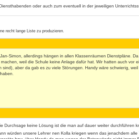
ensthabenden oder auch zum eventuell in der jeweiligen Unterricht
e recht lange Liste zu produzieren.
ei Jan-Simon, allerdings hängen in allen Klassenräumen Dienstpläne. Da
machen, weil die Schule keine Anlage dafür hat. Wir hatten auch vor ei
 sind), aber da gab es zu viele Störungen. Handy wäre schwierig, weil
 haben.
e Durchsage keine Lösung ist die man auf dauer weiter durchführen knn 
nn würden unsere Lehrer nen Kolla kriegen wenn das jenachdem alle
nkgeräte bzw. über Handy da man wegen der Betonwände nicht immer 