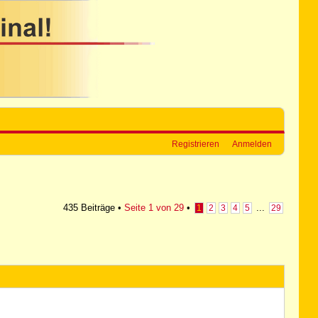
Registrieren
Anmelden
435 Beiträge •
Seite
1
von
29
•
...
1
2
3
4
5
29