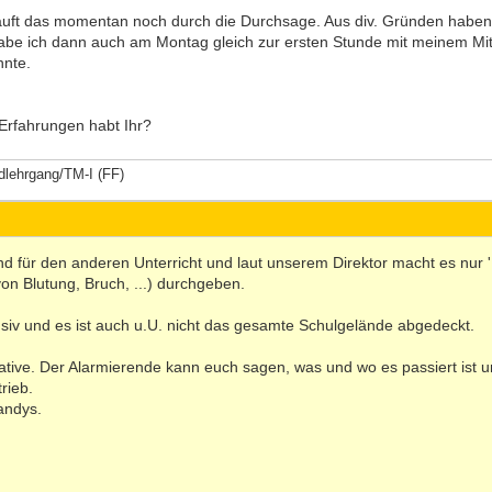
läuft das momentan noch durch die Durchsage. Aus div. Gründen haben 
be ich dann auch am Montag gleich zur ersten Stunde mit meinem Mit
nnte.
Erfahrungen habt Ihr?
dlehrgang/TM-I (FF)
nd für den anderen Unterricht und laut unserem Direktor macht es nur
n Blutung, Bruch, ...) durchgeben.
nsiv und es ist auch u.U. nicht das gesamte Schulgelände abgedeckt.
ative. Der Alarmierende kann euch sagen, was und wo es passiert ist und 
rieb.
andys.