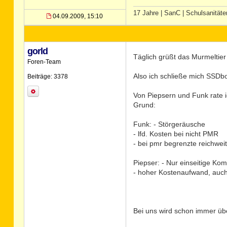
17 Jahre | SanC | Schulsanitäter
04.09.2009, 15:10
gorld
Täglich grüßt das Murmeltie
Foren-Team
Also ich schließe mich SSDbo
Beiträge: 3378
Von Piepsern und Funk rate i
Grund:
Funk: - Störgeräusche
- lfd. Kosten bei nicht PMR
- bei pmr begrenzte reichweit
Piepser: - Nur einseitige Ko
- hoher Kostenaufwand, auch
Bei uns wird schon immer üb