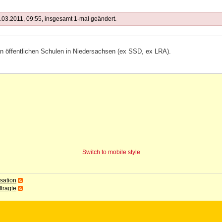
03.2011, 09:55, insgesamt 1-mal geändert.
 an öffentlichen Schulen in Niedersachsen (ex SSD, ex LRA).
Switch to mobile style
sation
tragte