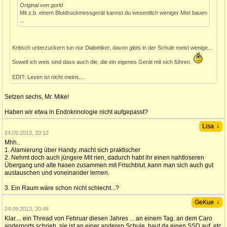
Original von gorld
Mit z.b. einem Blutdruckmessgerät kannst du wesentlich weniger Mist bauen
...
Kritisch unterzuckern tun nur Diabetiker, davon gibts in der Schule meist wenige...
Soweit ich weis sind dass auch die, die ein eigenes Gerät mit sich führen.
EDIT: Lesen ist nicht meins....
Setzen sechs, Mr. Mike!
Haben wir etwa in Endokrinologie nicht aufgepasst?
↓
Lisa
24.09.2013, 20:12
Mhh..
1. Alamierung über Handy..macht sich praktischer
2. Nehmt doch auch jüngere Mit rien, dadurch habt ihr einen nahtloseren
Übergang und alte hasen zusammen mit Frischblut..kann man sich auch gut
austauschen und voneinander lernen.
3. Ein Raum wäre schon nicht schlecht...?
↓
GeKue
24.09.2013, 20:48
Klar.... ein Thread von Februar diesen Jahres ... an einem Tag, an dem Caro
andernorts schrieb, sie ist an einer anderen Schule, baut da einen SSD auf, etc