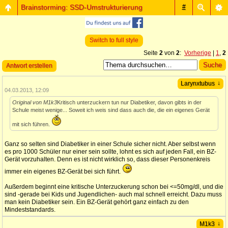
Brainstorming: SSD-Umstrukturierung
#
Switch to full style
Seite
2
von
2
:
Vorherige
|
1
,
2
Antwort erstellen
↓
Larynxtubus
04.03.2013, 12:09
Original von M1k3
Kritisch unterzuckern tun nur Diabetiker, davon gibts in der
Schule meist wenige... Soweit ich weis sind dass auch die, die ein eigenes Gerät
mit sich führen.
Ganz so selten sind Diabetiker in einer Schule sicher nicht. Aber selbst wenn
es pro 1000 Schüler nur einer sein sollte, lohnt es sich auf jeden Fall, ein BZ-
Gerät vorzuhalten. Denn es ist nicht wirklich so, dass dieser Personenkreis
immer ein eigenes BZ-Gerät bei sich führt.
Außerdem beginnt eine kritische Unterzuckerung schon bei <=50mg/dl, und die
sind -gerade bei Kids und Jugendlichen- auch mal schnell erreicht. Dazu muss
man kein Diabetiker sein. Ein BZ-Gerät gehört ganz einfach zu den
Mindeststandards.
↓
M1k3