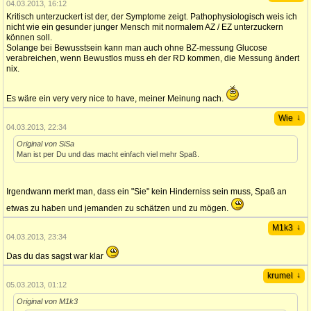
04.03.2013, 16:12
Kritisch unterzuckert ist der, der Symptome zeigt. Pathophysiologisch weis ich
nicht wie ein gesunder junger Mensch mit normalem AZ / EZ unterzuckern
können soll.
Solange bei Bewusstsein kann man auch ohne BZ-messung Glucose
verabreichen, wenn Bewustlos muss eh der RD kommen, die Messung ändert
nix.
Es wäre ein very very nice to have, meiner Meinung nach.
↓
Wie
04.03.2013, 22:34
Original von SiSa
Man ist per Du und das macht einfach viel mehr Spaß.
Irgendwann merkt man, dass ein "Sie" kein Hinderniss sein muss, Spaß an
etwas zu haben und jemanden zu schätzen und zu mögen.
↓
M1k3
04.03.2013, 23:34
Das du das sagst war klar
↓
krumel
05.03.2013, 01:12
Original von M1k3