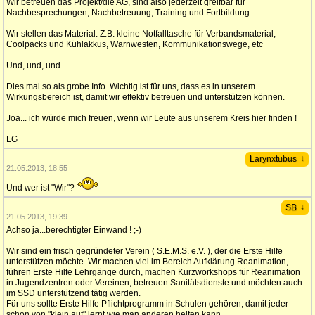
Wir betreuen das Projekt/die AG, sind also jederzeit greifbar für
Nachbesprechungen, Nachbetreuung, Training und Fortbildung.
Wir stellen das Material. Z.B. kleine Notfalltasche für Verbandsmaterial,
Coolpacks und Kühlakkus, Warnwesten, Kommunikationswege, etc
Und, und, und...
Dies mal so als grobe Info. Wichtig ist für uns, dass es in unserem
Wirkungsbereich ist, damit wir effektiv betreuen und unterstützen können.
Joa... ich würde mich freuen, wenn wir Leute aus unserem Kreis hier finden !
LG
↓
Larynxtubus
21.05.2013, 18:55
Und wer ist "Wir"?
↓
SB
21.05.2013, 19:39
Achso ja...berechtigter Einwand ! ;-)
Wir sind ein frisch gegründeter Verein ( S.E.M.S. e.V. ), der die Erste Hilfe
unterstützen möchte. Wir machen viel im Bereich Aufklärung Reanimation,
führen Erste Hilfe Lehrgänge durch, machen Kurzworkshops für Reanimation
in Jugendzentren oder Vereinen, betreuen Sanitätsdienste und möchten auch
im SSD unterstützend tätig werden.
Für uns sollte Erste Hilfe Pflichtprogramm in Schulen gehören, damit jeder
schon von "klein auf" lernt wie man anderen helfen kann.