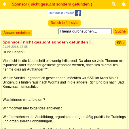
Sponsor ( nicht gesucht sondern gefunden )
Switch to full style
Antwort erstellen
Sponsor ( nicht gesucht sondern gefunden )
↓
SB
21.05.2013, 17:05
Hi ihr Lieben !
Vielleicht ist die Überschrift ein wenig irritierend. Da aber so viele Themen mit
"Sponsor" oder "Sponsor gesucht" geposted werden, dacht ich mir mal ich
nehme dies als Aufhänger ^^
Wie im Vorstellungsbereich geschrieben, möchten wir SSD im Kreis Mainz-
Bingen, bis hinten raus nach Worms und in die andere Richtung bis nach Bad
Kreuznach, unterstützen.
Was können wir anbieten ?
Wir möchten hier folgendes anbieten :
Wir übernehmen die Ausbildung, organisieren regelmäßig praktische Trainings
und organisieren Fortbildungen.