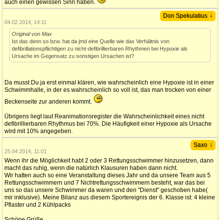
auch einen gewissen Sinn haben.
↓
Don Spekulatius
04.02.2014, 14:11
Original von Max
Ist das denn so bzw. hat da jmd eine Quelle wie das Verhältnis von
defibrillationspflichtigen zu nicht-defibrillierbaren Rhythmen bei Hypoxie als
Ursache im Gegensatz zu sonstigen Ursachen ist?
Da musst Du ja erst einmal klären, wie wahrscheinlich eine Hypoxie ist in einer
Schwimmhalle, in der es wahrscheinlich so voll ist, das man trocken von einer
Beckenseite zur anderen kommt.
Übrigens liegt laut Reanimationsregister die Wahrscheinlichkeit eines nicht
defibrillierbaren Rhythmus bei 70%. Die Häufigkeit einer Hypoxie als Ursache
wird mit 10% angegeben.
↓
Saxo
25.04.2014, 11:01
Wenn ihr die Möglichkeit habt 2 oder 3 Rettungsschwimmer hinzusetzen, dann
macht das ruhig, wenn die natürlich Klausuren haben dann nicht.
Wir hatten auch so eine Veranstaltung dieses Jahr und da unsere Team aus 5
Rettungsschwimmern und 7 Nichtrettungsschwimmern besteht, war das bei
uns so das unsere Schwimmer da waren und den "Dienst" geschoben habe(
mir inklusive). Meine Bilanz aus diesem Sportereignis der 6. Klasse ist: 4 kleine
Pflaster und 2 Kühlpacks
Schöne Grüße