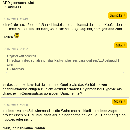
AED gebraucht wird.
LG Andreas
↓
Sam112
03.02.2014, 20:43
Ich würde auch 2 oder 4 Sanis hinstellen, dann kannst du an die Kopfenden je
ein Team stellen und ihr habt, wie Caro schon gesagt hat, noch jemand zum
Helfen
↓
Max
03.02.2014, 20:52
Original von andreas
Im Schwimmbad schätze ich das Risiko höher ein, dass dort ein AED gebraucht
wird.
LG Andreas
Ist das denn so bzw. hat da jmd eine Quelle wie das Verhältnis von
defibrillationspflichtigen zu nicht-defibrillierbaren Rhythmen bei Hypoxie als
Ursache im Gegensatz zu sonstigen Ursachen ist?
↓
M1k3
03.02.2014, 22:58
In einem vollem Schwimmbad ist die Wahrscheinlichkeit in meinen Augen
größer einen AED zu brauchen als in einer normalen Schule... Unabhängig ob
hypoxie oder nicht.
Nein, ich hab keine Zahlen.