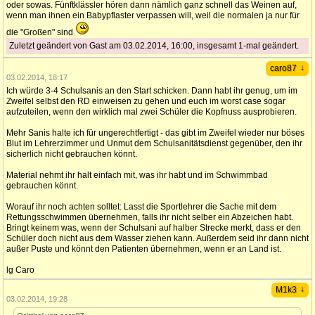
oder sowas. Fünftklässler hören dann nämlich ganz schnell das Weinen auf,
wenn man ihnen ein Babypflaster verpassen will, weil die normalen ja nur für
die "Großen" sind
Zuletzt geändert von Gast am 03.02.2014, 16:00, insgesamt 1-mal geändert.
↓
caro87
03.02.2014, 18:17
Ich würde 3-4 Schulsanis an den Start schicken. Dann habt ihr genug, um im
Zweifel selbst den RD einweisen zu gehen und euch im worst case sogar
aufzuteilen, wenn den wirklich mal zwei Schüler die Kopfnuss ausprobieren.
Mehr Sanis halte ich für ungerechtfertigt - das gibt im Zweifel wieder nur böses
Blut im Lehrerzimmer und Unmut dem Schulsanitätsdienst gegenüber, den ihr
sicherlich nicht gebrauchen könnt.
Material nehmt ihr halt einfach mit, was ihr habt und im Schwimmbad
gebrauchen könnt.
Worauf ihr noch achten solltet: Lasst die Sportlehrer die Sache mit dem
Rettungsschwimmen übernehmen, falls ihr nicht selber ein Abzeichen habt.
Bringt keinem was, wenn der Schulsani auf halber Strecke merkt, dass er den
Schüler doch nicht aus dem Wasser ziehen kann. Außerdem seid ihr dann nicht
außer Puste und könnt den Patienten übernehmen, wenn er an Land ist.
lg Caro
↓
M1k3
03.02.2014, 19:28