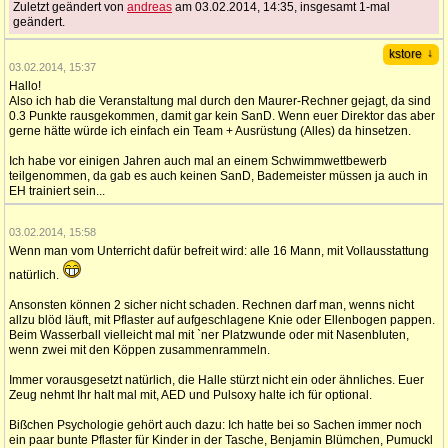
Zuletzt geändert von
andreas
am 03.02.2014, 14:35, insgesamt 1-mal
geändert.
↓
kstore
03.02.2014, 15:37
Hallo!
Also ich hab die Veranstaltung mal durch den Maurer-Rechner gejagt, da sind
0.3 Punkte rausgekommen, damit gar kein SanD. Wenn euer Direktor das aber
gerne hätte würde ich einfach ein Team + Ausrüstung (Alles) da hinsetzen.
Ich habe vor einigen Jahren auch mal an einem Schwimmwettbewerb
teilgenommen, da gab es auch keinen SanD, Bademeister müssen ja auch in
EH trainiert sein...
03.02.2014, 15:58
Wenn man vom Unterricht dafür befreit wird: alle 16 Mann, mit Vollausstattung
natürlich.
Ansonsten können 2 sicher nicht schaden. Rechnen darf man, wenns nicht
allzu blöd läuft, mit Pflaster auf aufgeschlagene Knie oder Ellenbogen pappen.
Beim Wasserball vielleicht mal mit `ner Platzwunde oder mit Nasenbluten,
wenn zwei mit den Köppen zusammenrammeln.
Immer vorausgesetzt natürlich, die Halle stürzt nicht ein oder ähnliches. Euer
Zeug nehmt Ihr halt mal mit, AED und Pulsoxy halte ich für optional.
Bißchen Psychologie gehört auch dazu: Ich hatte bei so Sachen immer noch
ein paar bunte Pflaster für Kinder in der Tasche, Benjamin Blümchen, Pumuckl