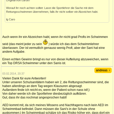
Original von caro87
Worauf ihr noch achten solltet: Lasst die Sportlehrer die Sache mit dem
Rettungsschwimmen übernehmen, falls ihr nicht selber ein Abzeichen habt.
lg Caro
Auch wenn ihr ein Abzeichen habt, wenn ihr nicht grad Profis im Schwimmen
seid (das meint jeder zu sein
) würde ich das dem Schwimmlehrer
überlassen. Der ist vermutlich genauso wenig Profi, aber der Sani hat eine
andere Aufgabe.
Einen echten Gewinn bringt es nur von dieser Aufteilung abzuweichen, wenn
ein Top DRSA Schwimmer unter den Sanis ist.
↓
andreas
03.02.2014, 20:37
Vielen Dank für eure Antworten!
Unter unseren Schulsanitätern haben wir 2, die Rettungsschwimmer sind, die
haben allerdings an dem Tag wegen Klausuren abgesagt.
Außerdem finde ich reicht es, wenn der Patient schon nass ist!;)
Von daher werde ich die Sportlehrer diesbezüglich aufklären.
Gut, dass ihr das nochmal angesprochen habt!
AED kommt mit, da sich meines Wissens und Nachfragens nach kein AED im
Schwimmbad befindet. Dann müssen die Sani's in der Schule ohne
auskommen;) Im Schwimmbad schätze ich das Risiko höher ein, dass dort ein