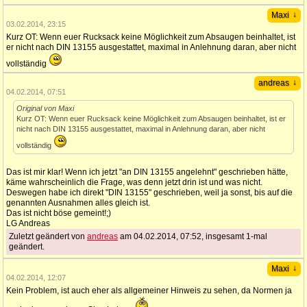
↓
Maxi
03.02.2014, 23:15
Kurz OT: Wenn euer Rucksack keine Möglichkeit zum Absaugen beinhaltet, ist
er nicht nach DIN 13155 ausgestattet, maximal in Anlehnung daran, aber nicht
vollständig
↓
andreas
04.02.2014, 07:51
Original von Maxi
Kurz OT: Wenn euer Rucksack keine Möglichkeit zum Absaugen beinhaltet, ist er
nicht nach DIN 13155 ausgestattet, maximal in Anlehnung daran, aber nicht
vollständig
Das ist mir klar! Wenn ich jetzt "an DIN 13155 angelehnt" geschrieben hätte,
käme wahrscheinlich die Frage, was denn jetzt drin ist und was nicht.
Deswegen habe ich direkt "DIN 13155" geschrieben, weil ja sonst, bis auf die
genannten Ausnahmen alles gleich ist.
Das ist nicht böse gemeint!;)
LG Andreas
Zuletzt geändert von
andreas
am 04.02.2014, 07:52, insgesamt 1-mal
geändert.
↓
Maxi
04.02.2014, 12:07
Kein Problem, ist auch eher als allgemeiner Hinweis zu sehen, da Normen ja