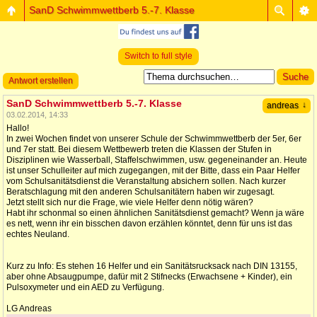
SanD Schwimmwettberb 5.-7. Klasse
Switch to full style
Antwort erstellen
SanD Schwimmwettberb 5.-7. Klasse
↓
andreas
03.02.2014, 14:33
Hallo!
In zwei Wochen findet von unserer Schule der Schwimmwettberb der 5er, 6er
und 7er statt. Bei diesem Wettbewerb treten die Klassen der Stufen in
Disziplinen wie Wasserball, Staffelschwimmen, usw. gegeneinander an. Heute
ist unser Schulleiter auf mich zugegangen, mit der Bitte, dass ein Paar Helfer
vom Schulsanitätsdienst die Veranstaltung absichern sollen. Nach kurzer
Beratschlagung mit den anderen Schulsanitätern haben wir zugesagt.
Jetzt stellt sich nur die Frage, wie viele Helfer denn nötig wären?
Habt ihr schonmal so einen ähnlichen Sanitätsdienst gemacht? Wenn ja wäre
es nett, wenn ihr ein bisschen davon erzählen könntet, denn für uns ist das
echtes Neuland.
Kurz zu Info: Es stehen 16 Helfer und ein Sanitätsrucksack nach DIN 13155,
aber ohne Absaugpumpe, dafür mit 2 Stifnecks (Erwachsene + Kinder), ein
Pulsoxymeter und ein AED zu Verfügung.
LG Andreas