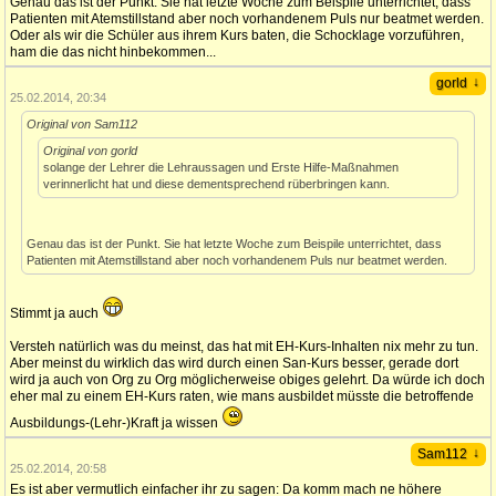
Genau das ist der Punkt. Sie hat letzte Woche zum Beispile unterrichtet, dass
Patienten mit Atemstillstand aber noch vorhandenem Puls nur beatmet werden.
Oder als wir die Schüler aus ihrem Kurs baten, die Schocklage vorzuführen,
ham die das nicht hinbekommen...
↓
gorld
25.02.2014, 20:34
Original von Sam112
Original von gorld
solange der Lehrer die Lehraussagen und Erste Hilfe-Maßnahmen
verinnerlicht hat und diese dementsprechend rüberbringen kann.
Genau das ist der Punkt. Sie hat letzte Woche zum Beispile unterrichtet, dass
Patienten mit Atemstillstand aber noch vorhandenem Puls nur beatmet werden.
Stimmt ja auch
Versteh natürlich was du meinst, das hat mit EH-Kurs-Inhalten nix mehr zu tun.
Aber meinst du wirklich das wird durch einen San-Kurs besser, gerade dort
wird ja auch von Org zu Org möglicherweise obiges gelehrt. Da würde ich doch
eher mal zu einem EH-Kurs raten, wie mans ausbildet müsste die betroffende
Ausbildungs-(Lehr-)Kraft ja wissen
↓
Sam112
25.02.2014, 20:58
Es ist aber vermutlich einfacher ihr zu sagen: Da komm mach ne höhere