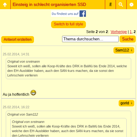
Einsteig in schlecht organisierten SSD
#
Switch to full style
Seite
2
von
2
:
Vorherige
|
1
,
2
Antwort erstellen
↓
Sam112
25.02.2014, 14:31
Original von sreimann
Soweit ich weiß, sollen alle Koop-Kräfte des DRK in BaWü bis Ende 2014, welche
den EH-Ausbilder haben, auch den SAN-kurs machen, da sie sonst den
Lehrschein verlieren
Au ja hoffentlich
↓
gorld
25.02.2014, 16:22
Original von Sam112
Original von sreimann
Soweit ich weiß, sollen alle Koop-Kräfte des DRK in BaWü bis Ende 2014,
welche den EH-Ausbilder haben, auch den SAN-kurs machen, da sie sonst
den Lehrschein verlieren