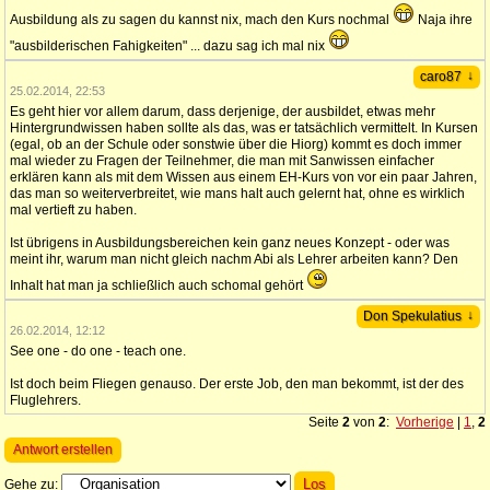
Ausbildung als zu sagen du kannst nix, mach den Kurs nochmal
Naja ihre
"ausbilderischen Fahigkeiten" ... dazu sag ich mal nix
↓
caro87
25.02.2014, 22:53
Es geht hier vor allem darum, dass derjenige, der ausbildet, etwas mehr
Hintergrundwissen haben sollte als das, was er tatsächlich vermittelt. In Kursen
(egal, ob an der Schule oder sonstwie über die Hiorg) kommt es doch immer
mal wieder zu Fragen der Teilnehmer, die man mit Sanwissen einfacher
erklären kann als mit dem Wissen aus einem EH-Kurs von vor ein paar Jahren,
das man so weiterverbreitet, wie mans halt auch gelernt hat, ohne es wirklich
mal vertieft zu haben.
Ist übrigens in Ausbildungsbereichen kein ganz neues Konzept - oder was
meint ihr, warum man nicht gleich nachm Abi als Lehrer arbeiten kann? Den
Inhalt hat man ja schließlich auch schomal gehört
↓
Don Spekulatius
26.02.2014, 12:12
See one - do one - teach one.
Ist doch beim Fliegen genauso. Der erste Job, den man bekommt, ist der des
Fluglehrers.
Seite
2
von
2
:
Vorherige
|
1
,
2
Antwort erstellen
Gehe zu: