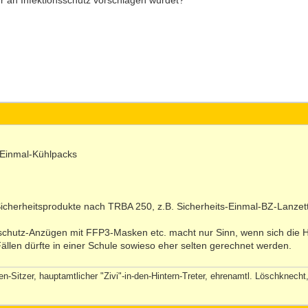
hr an Infektionsschutz vorschlagen würdet?
 Einmal-Kühlpacks
: Sicherheitsprodukte nach TRBA 250, z.B. Sicherheits-Einmal-BZ-Lanzet
schutz-Anzügen mit FFP3-Masken etc. macht nur Sinn, wenn sich die He
ällen dürfte in einer Schule sowieso eher selten gerechnet werden.
-Sitzer, hauptamtlicher "Zivi"-in-den-Hintern-Treter, ehrenamtl. Löschknech