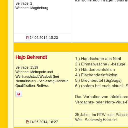
ich wollte euch fragen, was i
Beiträge: 2
Wohnort: Magdeburg
14.06.2014, 15:23
Hajo Behrendt
1.) Handschuhe aus Nitril
2.) Einmalwäsche / -bezüge,
Beiträge: 1519
3.) Händedesinfektion
Wohnort: Metropole und
4.) Flächendesinfektion
Welthauptstadt Wasbek (bei
5.) Brechbeutel (SigSags)
Neumünster) - Schleswig-Holstein
6.) (sofern bei euch aktuell
Qualifikation: RettAss
Das Vorhalten von Infektions
Verdachts- oder Noro-Virus-F
35 Jahre, Im-RTW-beim-Patienten
Welt: Schleswig-Holstein!
14.06.2014, 16:27