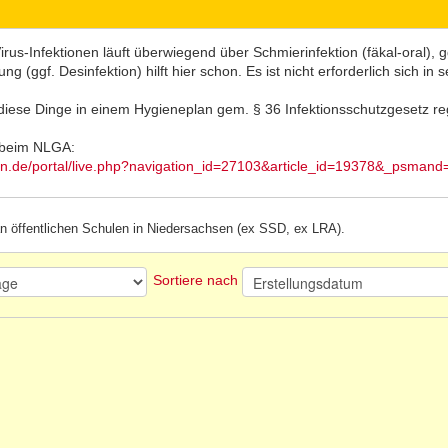
rus-Infektionen läuft überwiegend über Schmierinfektion (fäkal-oral), 
g (ggf. Desinfektion) hilft hier schon. Es ist nicht erforderlich sich i
diese Dinge in einem Hygieneplan gem. § 36 Infektionsschutzgesetz re
s beim NLGA:
en.de/portal/live.php?navigation_id=27103&article_id=19378&_psmand
 an öffentlichen Schulen in Niedersachsen (ex SSD, ex LRA).
Sortiere nach