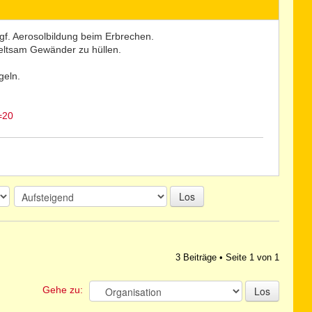
ggf. Aerosolbildung beim Erbrechen.
n seltsam Gewänder zu hüllen.
geln.
=20
Los
3 Beiträge • Seite
1
von
1
Gehe zu: