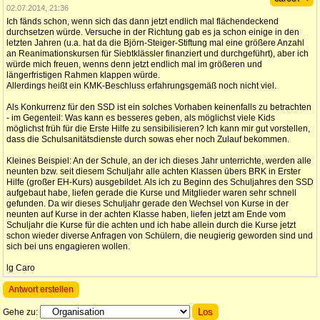
02.07.2014, 21:36
Ich fänds schon, wenn sich das dann jetzt endlich mal flächendeckend
durchsetzen würde. Versuche in der Richtung gab es ja schon einige in den
letzten Jahren (u.a. hat da die Björn-Steiger-Stiftung mal eine größere Anzahl
an Reanimationskursen für Siebtklässler finanziert und durchgeführt), aber ich
würde mich freuen, wenns denn jetzt endlich mal im größeren und
längerfristigen Rahmen klappen würde.
Allerdings heißt ein KMK-Beschluss erfahrungsgemäß noch nicht viel.
Als Konkurrenz für den SSD ist ein solches Vorhaben keinenfalls zu betrachten
- im Gegenteil: Was kann es besseres geben, als möglichst viele Kids
möglichst früh für die Erste Hilfe zu sensibilisieren? Ich kann mir gut vorstellen,
dass die Schulsanitätsdienste durch sowas eher noch Zulauf bekommen.
Kleines Beispiel: An der Schule, an der ich dieses Jahr unterrichte, werden alle
neunten bzw. seit diesem Schuljahr alle achten Klassen übers BRK in Erster
Hilfe (großer EH-Kurs) ausgebildet. Als ich zu Beginn des Schuljahres den SSD
aufgebaut habe, liefen gerade die Kurse und Mitglieder waren sehr schnell
gefunden. Da wir dieses Schuljahr gerade den Wechsel von Kurse in der
neunten auf Kurse in der achten Klasse haben, liefen jetzt am Ende vom
Schuljahr die Kurse für die achten und ich habe allein durch die Kurse jetzt
schon wieder diverse Anfragen von Schülern, die neugierig geworden sind und
sich bei uns engagieren wollen.
lg Caro
Antwort erstellen
Gehe zu: