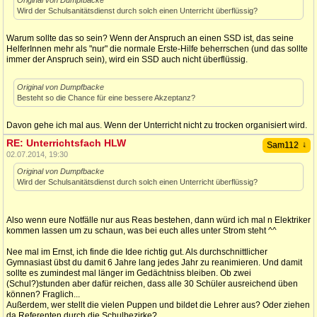
Original von Dumpfbacke
Wird der Schulsanitätsdienst durch solch einen Unterricht überflüssig?
Warum sollte das so sein? Wenn der Anspruch an einen SSD ist, das seine
HelferInnen mehr als "nur" die normale Erste-Hilfe beherrschen (und das sollte
immer der Anspruch sein), wird ein SSD auch nicht überflüssig.
Original von Dumpfbacke
Besteht so die Chance für eine bessere Akzeptanz?
Davon gehe ich mal aus. Wenn der Unterricht nicht zu trocken organisiert wird.
RE: Unterrichtsfach HLW
↓
Sam112
02.07.2014, 19:30
Original von Dumpfbacke
Wird der Schulsanitätsdienst durch solch einen Unterricht überflüssig?
Also wenn eure Notfälle nur aus Reas bestehen, dann würd ich mal n Elektriker
kommen lassen um zu schaun, was bei euch alles unter Strom steht ^^
Nee mal im Ernst, ich finde die Idee richtig gut. Als durchschnittlicher
Gymnasiast übst du damit 6 Jahre lang jedes Jahr zu reanimieren. Und damit
sollte es zumindest mal länger im Gedächtniss bleiben. Ob zwei
(Schul?)stunden aber dafür reichen, dass alle 30 Schüler ausreichend üben
können? Fraglich...
Außerdem, wer stellt die vielen Puppen und bildet die Lehrer aus? Oder ziehen
da Referenten durch die Schulbezirke?