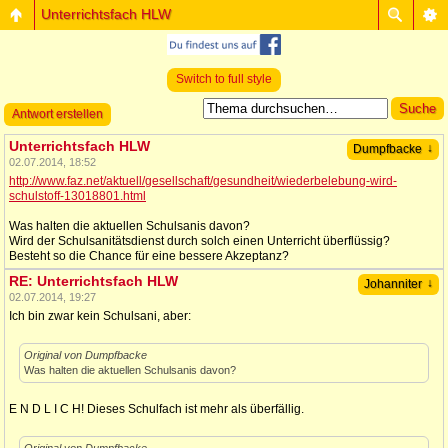
Unterrichtsfach HLW
Switch to full style
Antwort erstellen
Unterrichtsfach HLW
↓
Dumpfbacke
02.07.2014, 18:52
http://www.faz.net/aktuell/gesellschaft/gesundheit/wiederbelebung-wird-
schulstoff-13018801.html
Was halten die aktuellen Schulsanis davon?
Wird der Schulsanitätsdienst durch solch einen Unterricht überflüssig?
Besteht so die Chance für eine bessere Akzeptanz?
RE: Unterrichtsfach HLW
↓
Johanniter
02.07.2014, 19:27
Ich bin zwar kein Schulsani, aber:
Original von Dumpfbacke
Was halten die aktuellen Schulsanis davon?
E N D L I C H! Dieses Schulfach ist mehr als überfällig.