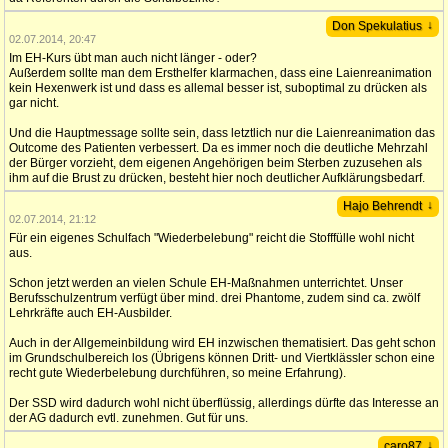
↓
Don Spekulatius
02.07.2014, 20:47
Im EH-Kurs übt man auch nicht länger - oder?
Außerdem sollte man dem Ersthelfer klarmachen, dass eine Laienreanimation
kein Hexenwerk ist und dass es allemal besser ist, suboptimal zu drücken als
gar nicht.
Und die Hauptmessage sollte sein, dass letztlich nur die Laienreanimation das
Outcome des Patienten verbessert. Da es immer noch die deutliche Mehrzahl
der Bürger vorzieht, dem eigenen Angehörigen beim Sterben zuzusehen als
ihm auf die Brust zu drücken, besteht hier noch deutlicher Aufklärungsbedarf.
↓
Hajo Behrendt
02.07.2014, 21:12
Für ein eigenes Schulfach "Wiederbelebung" reicht die Stofffülle wohl nicht
aus.
Schon jetzt werden an vielen Schule EH-Maßnahmen unterrichtet. Unser
Berufsschulzentrum verfügt über mind. drei Phantome, zudem sind ca. zwölf
Lehrkräfte auch EH-Ausbilder.
Auch in der Allgemeinbildung wird EH inzwischen thematisiert. Das geht schon
im Grundschulbereich los (Übrigens können Dritt- und Viertklässler schon eine
recht gute Wiederbelebung durchführen, so meine Erfahrung).
Der SSD wird dadurch wohl nicht überflüssig, allerdings dürfte das Interesse an
der AG dadurch evtl. zunehmen. Gut für uns.
↓
caro87