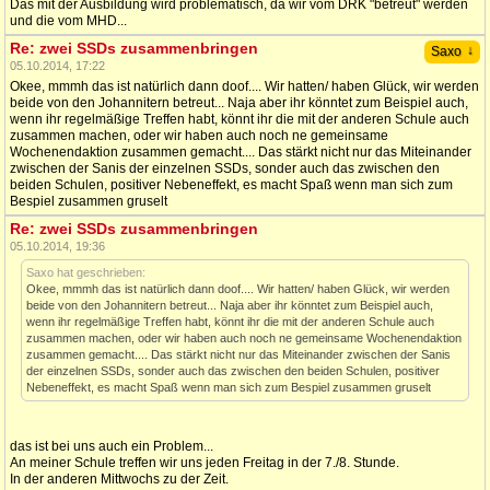
Das mit der Ausbildung wird problematisch, da wir vom DRK "betreut" werden
und die vom MHD...
Re: zwei SSDs zusammenbringen
↓
Saxo
05.10.2014, 17:22
Okee, mmmh das ist natürlich dann doof.... Wir hatten/ haben Glück, wir werden
beide von den Johannitern betreut... Naja aber ihr könntet zum Beispiel auch,
wenn ihr regelmäßige Treffen habt, könnt ihr die mit der anderen Schule auch
zusammen machen, oder wir haben auch noch ne gemeinsame
Wochenendaktion zusammen gemacht.... Das stärkt nicht nur das Miteinander
zwischen der Sanis der einzelnen SSDs, sonder auch das zwischen den
beiden Schulen, positiver Nebeneffekt, es macht Spaß wenn man sich zum
Bespiel zusammen gruselt
Re: zwei SSDs zusammenbringen
05.10.2014, 19:36
Saxo hat geschrieben:
Okee, mmmh das ist natürlich dann doof.... Wir hatten/ haben Glück, wir werden
beide von den Johannitern betreut... Naja aber ihr könntet zum Beispiel auch,
wenn ihr regelmäßige Treffen habt, könnt ihr die mit der anderen Schule auch
zusammen machen, oder wir haben auch noch ne gemeinsame Wochenendaktion
zusammen gemacht.... Das stärkt nicht nur das Miteinander zwischen der Sanis
der einzelnen SSDs, sonder auch das zwischen den beiden Schulen, positiver
Nebeneffekt, es macht Spaß wenn man sich zum Bespiel zusammen gruselt
das ist bei uns auch ein Problem...
An meiner Schule treffen wir uns jeden Freitag in der 7./8. Stunde.
In der anderen Mittwochs zu der Zeit.