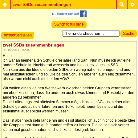
zwei SSDs zusammenbringen
Switch to full style
Antwort erstellen
zwei SSDs zusammenbringen
03.10.2014, 15:04
Hallo,
ich war an meiner alten Schule drei jahre lang Sani. Nun musste ich auf eine
andere Schule im Nachbarort wechseln und bin da jetzt auch im SSD.
Nun kam uns die Idee die beiden SSDs ein wenig näher zu bringen und uns
mal auszutauschen und so. Die beiden Schulen arbeiten auch eng zusammen,
also warum nicht auch die beiden AGs?
Wir wollen einen kleinen Wettbewerb zwischen beiden Gruppen veranstalten
um eben zu sehen, dass die anderen auch etwas können und Respekt vor den
anderen zu bekommen.
Das ist allerdings erst nächsten Sommer möglich, da die AG aus meiner alten
Schule gerade aus 5 erfahrenen und 10 komplett neuen besteht und die
ersteinmal ausgebildet werden müssen.
Das ist aber noch sehr lange hin und es ist glaube ich auch nicht die beste Idee
die Gruppen erst dann aufeinander treffen zu lassen. Die sollten sich vorher
schon mal gesehen haben und sich zumindest grob kennen.