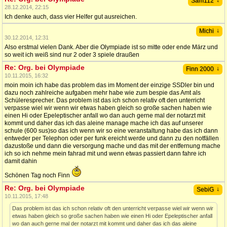
↓
Sam112
28.12.2014, 22:15
Ich denke auch, dass vier Helfer gut ausreichen.
↓
Michi
30.12.2014, 12:31
Also erstmal vielen Dank. Aber die Olympiade ist so mitte oder ende März und
so weit ich weiß sind nur 2 oder 3 spiele draußen
Re: Org. bei Olympiade
↓
Finn 2000
10.11.2015, 16:32
moin moin ich habe das problem das im Moment der einzige SSDler bin und
dazu noch zahlreiche aufgaben mehr habe wie zum bespie das Amt als
Schüleresprecher. Das problem ist das ich schon relativ oft den unterricht
verpasse wiel wir wenn wir etwas haben gleich so große sachen haben wie
einen Hi oder Epeleptischer anfall wo dan auch gerne mal der notarzt mit
kommt und daher das ich das aleine manage mache ich das auf unserer
schule (600 sus)so das ich wenn wir so eine veranstaltung habe das ich dann
entweder per Telephon oder per funk ereicht werde und dann zu den notfällen
dazustoße und dann die versorgung mache und das mit der entfernung mache
ich so ich nehme mein fahrad mit und wenn etwas passiert dann fahre ich
damit dahin
Schönen Tag noch Finn
Re: Org. bei Olympiade
↓
SebiG
10.11.2015, 17:48
Das problem ist das ich schon relativ oft den unterricht verpasse wiel wir wenn wir
etwas haben gleich so große sachen haben wie einen Hi oder Epeleptischer anfall
wo dan auch gerne mal der notarzt mit kommt und daher das ich das aleine