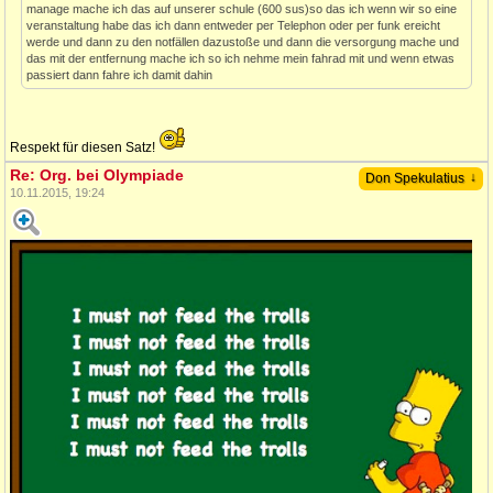
manage mache ich das auf unserer schule (600 sus)so das ich wenn wir so eine
veranstaltung habe das ich dann entweder per Telephon oder per funk ereicht
werde und dann zu den notfällen dazustoße und dann die versorgung mache und
das mit der entfernung mache ich so ich nehme mein fahrad mit und wenn etwas
passiert dann fahre ich damit dahin
Respekt für diesen Satz!
Re: Org. bei Olympiade
↓
Don Spekulatius
10.11.2015, 19:24