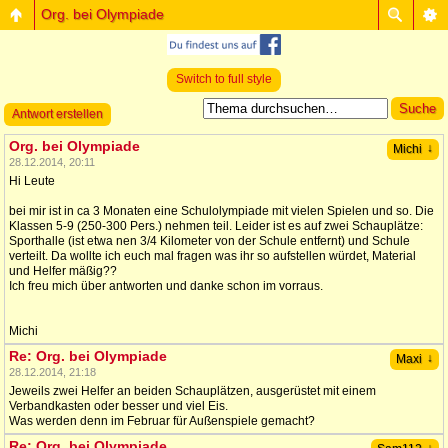
Org. bei Olympiade
Switch to full style
Antwort erstellen
Org. bei Olympiade
↓
Michi
28.12.2014, 20:11
Hi Leute
bei mir ist in ca 3 Monaten eine Schulolympiade mit vielen Spielen und so. Die
Klassen 5-9 (250-300 Pers.) nehmen teil. Leider ist es auf zwei Schauplätze:
Sporthalle (ist etwa nen 3/4 Kilometer von der Schule entfernt) und Schule
verteilt. Da wollte ich euch mal fragen was ihr so aufstellen würdet, Material
und Helfer mäßig??
Ich freu mich über antworten und danke schon im vorraus.
Michi
Re: Org. bei Olympiade
↓
Maxi
28.12.2014, 21:18
Jeweils zwei Helfer an beiden Schauplätzen, ausgerüstet mit einem
Verbandkasten oder besser und viel Eis.
Was werden denn im Februar für Außenspiele gemacht?
Re: Org. bei Olympiade