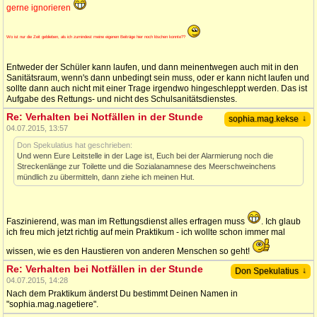
gerne ignorieren
Wo ist nur die Zeit geblieben, als ich zumindest meine eigenen Beiträge hier noch löschen konnte??
Entweder der Schüler kann laufen, und dann meinentwegen auch mit in den
Sanitätsraum, wenn's dann unbedingt sein muss, oder er kann nicht laufen und
sollte dann auch nicht mit einer Trage irgendwo hingeschleppt werden. Das ist
Aufgabe des Rettungs- und nicht des Schulsanitätsdienstes.
Re: Verhalten bei Notfällen in der Stunde
↓
sophia.mag.kekse
04.07.2015, 13:57
Don Spekulatius hat geschrieben:
Und wenn Eure Leitstelle in der Lage ist, Euch bei der Alarmierung noch die
Streckenlänge zur Toilette und die Sozialanamnese des Meerschweinchens
mündlich zu übermitteln, dann ziehe ich meinen Hut.
Faszinierend, was man im Rettungsdienst alles erfragen muss
. Ich glaub
ich freu mich jetzt richtig auf mein Praktikum - ich wollte schon immer mal
wissen, wie es den Haustieren von anderen Menschen so geht!
Re: Verhalten bei Notfällen in der Stunde
↓
Don Spekulatius
04.07.2015, 14:28
Nach dem Praktikum änderst Du bestimmt Deinen Namen in
"sophia.mag.nagetiere".