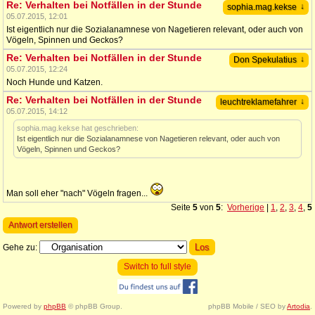
Re: Verhalten bei Notfällen in der Stunde
↓
sophia.mag.kekse
05.07.2015, 12:01
Ist eigentlich nur die Sozialanamnese von Nagetieren relevant, oder auch von
Vögeln, Spinnen und Geckos?
Re: Verhalten bei Notfällen in der Stunde
↓
Don Spekulatius
05.07.2015, 12:24
Noch Hunde und Katzen.
Re: Verhalten bei Notfällen in der Stunde
↓
leuchtreklamefahrer
05.07.2015, 14:12
sophia.mag.kekse hat geschrieben:
Ist eigentlich nur die Sozialanamnese von Nagetieren relevant, oder auch von
Vögeln, Spinnen und Geckos?
Man soll eher "nach" Vögeln fragen...
Seite
5
von
5
:
Vorherige
|
1
,
2
,
3
,
4
,
5
Antwort erstellen
Gehe zu:
Switch to full style
Powered by
phpBB
© phpBB Group.
phpBB Mobile / SEO by
Artodia
.