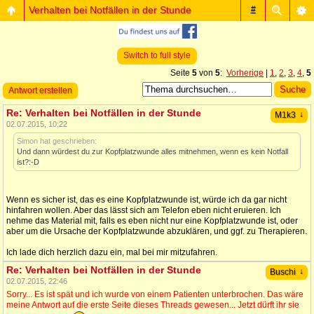
Verhalten bei Notfällen in der Stunde
#
Switch to full style
Seite
5
von
5
:
Vorherige
|
1
,
2
,
3
,
4
,
5
Antwort erstellen
Re: Verhalten bei Notfällen in der Stunde
↓
M1k3
02.07.2015, 10:22
Simon hat geschrieben:
Und dann würdest du zur Kopfplatzwunde alles mitnehmen, wenn es kein Notfall
ist?:-D
Wenn es sicher ist, das es eine Kopfplatzwunde ist, würde ich da gar nicht
hinfahren wollen. Aber das lässt sich am Telefon eben nicht eruieren. Ich
nehme das Material mit, falls es eben nicht nur eine Kopfplatzwunde ist, oder
aber um die Ursache der Kopfplatzwunde abzuklären, und ggf. zu Therapieren.
Ich lade dich herzlich dazu ein, mal bei mir mitzufahren.
Re: Verhalten bei Notfällen in der Stunde
↓
Buschi
02.07.2015, 22:46
Sorry... Es ist spät und ich wurde von einem Patienten unterbrochen. Das wäre
meine Antwort auf die erste Seite dieses Threads gewesen... Jetzt dürft ihr sie