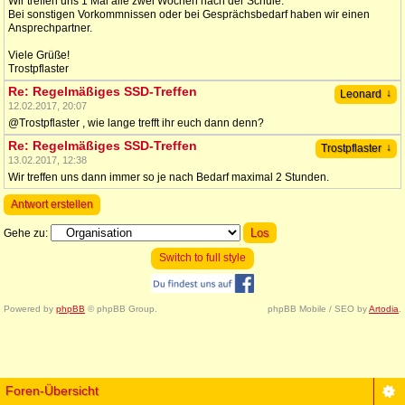
Wir treffen uns 1 Mal alle zwei Wochen nach der Schule.
Bei sonstigen Vorkommnissen oder bei Gesprächsbedarf haben wir einen
Ansprechpartner.
Viele Grüße!
Trostpflaster
Re: Regelmäßiges SSD-Treffen
↓
Leonard
12.02.2017, 20:07
@Trostpflaster , wie lange trefft ihr euch dann denn?
Re: Regelmäßiges SSD-Treffen
↓
Trostpflaster
13.02.2017, 12:38
Wir treffen uns dann immer so je nach Bedarf maximal 2 Stunden.
Antwort erstellen
Gehe zu:
Switch to full style
Powered by
phpBB
© phpBB Group.
phpBB Mobile / SEO by
Artodia
.
Foren-Übersicht