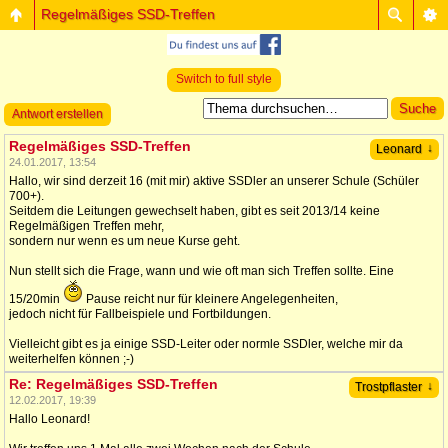
Regelmäßiges SSD-Treffen
Switch to full style
Antwort erstellen
Regelmäßiges SSD-Treffen
↓
Leonard
24.01.2017, 13:54
Hallo, wir sind derzeit 16 (mit mir) aktive SSDler an unserer Schule (Schüler
700+).
Seitdem die Leitungen gewechselt haben, gibt es seit 2013/14 keine
Regelmäßigen Treffen mehr,
sondern nur wenn es um neue Kurse geht.
Nun stellt sich die Frage, wann und wie oft man sich Treffen sollte. Eine
15/20min
Pause reicht nur für kleinere Angelegenheiten,
jedoch nicht für Fallbeispiele und Fortbildungen.
Vielleicht gibt es ja einige SSD-Leiter oder normle SSDler, welche mir da
weiterhelfen können ;-)
Re: Regelmäßiges SSD-Treffen
↓
Trostpflaster
12.02.2017, 19:39
Hallo Leonard!