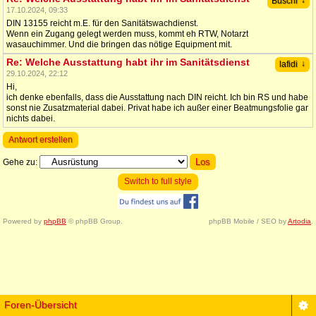
↓
Buschi
17.10.2024, 09:33
DIN 13155 reicht m.E. für den Sanitätswachdienst.
Wenn ein Zugang gelegt werden muss, kommt eh RTW, Notarzt
wasauchimmer. Und die bringen das nötige Equipment mit.
Re: Welche Ausstattung habt ihr im Sanitätsdienst
↓
lafidi
29.10.2024, 22:12
Hi,
ich denke ebenfalls, dass die Ausstattung nach DIN reicht. Ich bin RS und habe
sonst nie Zusatzmaterial dabei. Privat habe ich außer einer Beatmungsfolie gar
nichts dabei.
Antwort erstellen
Gehe zu:
Switch to full style
Powered by
phpBB
© phpBB Group.
phpBB Mobile / SEO by
Artodia
.
Foren-Übersicht