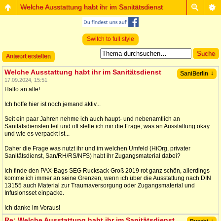
Welche Ausstattung habt ihr im Sanitätsdienst
Switch to full style
Antwort erstellen
Welche Ausstattung habt ihr im Sanitätsdienst
↓
SaniBerlin
17.09.2024, 15:51
Hallo an alle!
Ich hoffe hier ist noch jemand aktiv...
Seit ein paar Jahren nehme ich auch haupt- und nebenamtlich an
Sanitätsdiensten teil und oft stelle ich mir die Frage, was an Ausstattung okay
und wie es verpackt ist...
Daher die Frage was nutzt ihr und im welchen Umfeld (HiOrg, privater
Sanitätsdienst, San/RH/RS/NFS) habt ihr Zugangsmaterial dabei?
Ich finde den PAX-Bags SEG Rucksack Groß 2019 rot ganz schön, allerdings
komme ich immer an seine Grenzen, wenn ich über die Ausstattung nach DIN
13155 auch Material zur Traumaversorgung oder Zugangsmaterial und
Infusionsset einpacke.
Ich danke im Voraus!
Re: Welche Ausstattung habt ihr im Sanitätsdienst