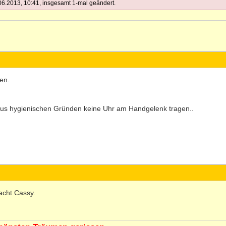
6.2013, 10:41, insgesamt 1-mal geändert.
en.
 aus hygienischen Gründen keine Uhr am Handgelenk tragen..
acht Cassy.