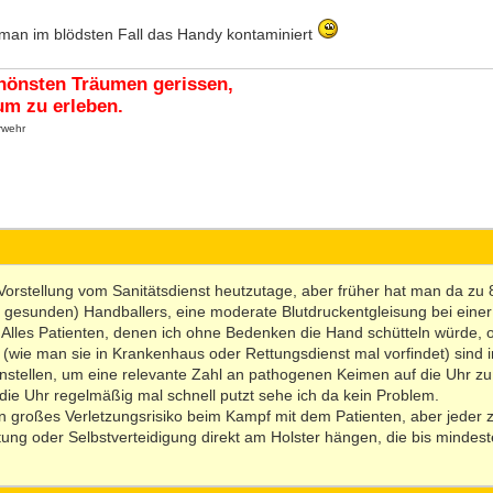
 man im blödsten Fall das Handy kontaminiert
hönsten Träumen gerissen,
m zu erleben.
rwehr
Vorstellung vom Sanitätsdienst heutzutage, aber früher hat man da zu 
p gesunden) Handballers, eine moderate Blutdruckentgleisung bei eine
 Alles Patienten, denen ich ohne Bedenken die Hand schütteln würde, 
n (wie man sie in Krankenhaus oder Rettungsdienst mal vorfindet) sind
nstellen, um eine relevante Zahl an pathogenen Keimen auf die Uhr zu
ie Uhr regelmäßig mal schnell putzt sehe ich da kein Problem.
in großes Verletzungsrisiko beim Kampf mit dem Patienten, aber jeder z
ttung oder Selbstverteidigung direkt am Holster hängen, die bis mindes