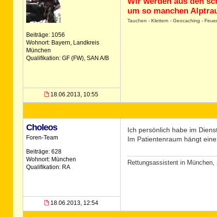
Wir werden aus den sc
um so manchen Alptrau
Tauchen - Klettern - Geocaching - Feue
Beiträge: 1056
Wohnort: Bayern, Landkreis
München
Qualifikation: GF (FW), SAN A/B
18.06.2013, 10:55
Choleos
Ich persönlich habe im Diens
Foren-Team
Im Patientenraum hängt eine 
Beiträge: 628
Wohnort: München
Rettungsassistent in München, 
Qualifikation: RA
18.06.2013, 12:54