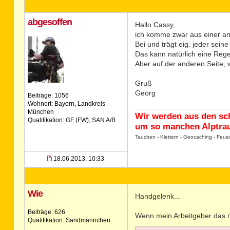
abgesoffen
Hallo Cassy,
ich komme zwar aus einer an
Bei und trägt eig. jeder sei
Das kann natürlich eine Rege
Aber auf der anderen Seite, 
Gruß
Georg
Beiträge: 1056
Wohnort: Bayern, Landkreis
München
Wir werden aus den sc
Qualifikation: GF (FW), SAN A/B
um so manchen Alptrau
Tauchen - Klettern - Geocaching - Feue
18.06.2013, 10:33
Wie
Handgelenk...
Beiträge: 626
Wenn mein Arbeitgeber das ni
Qualifikation: Sandmännchen