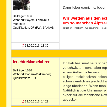
Dann lieber garnichts, bevor
Beiträge: 1056
Wir werden aus den sc
Wohnort: Bayern, Landkreis
um so manchen Alptrau
München
Qualifikation: GF (FW), SAN A/B
Tauchen - Klettern - Geocaching - Feue
18.06.2013, 13:39
leuchtreklamefahrer
Ich hab bestimmt ne falsche 
verschwitzten, sonst aber to
Beiträge: 1036
einem Aufbauhelfer versorgt.
Wohnort: Baden-Württemberg
ekligen Infektionskrankheite
Qualifikation: EH++
schon ziemlich ungeschickt a
lange überleben. Wenn man d
Natürlich ist die Uhr immer e
expert für die technische Re
abdecken...
18.06.2013, 14:28