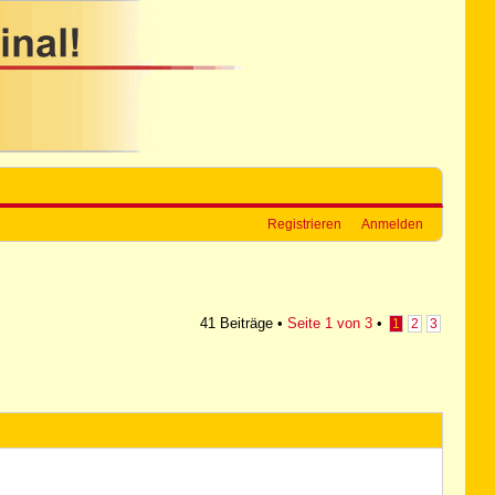
Registrieren
Anmelden
41 Beiträge •
Seite
1
von
3
•
1
2
3