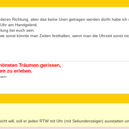
deren Richtung, aber das keine Uren getragen werden dürfn habe ich n
ne Uhr am Handgelenk.
lung bei euch sein.
wie sonst könnte man Zeiten festhalten, wenn man die Uhrzeit sonst nic
hönsten Träumen gerissen,
m zu erleben.
rwehr
cht will, soll er jeden RTW mit Uhr (mit Sekundenzeiger) ausstatten u