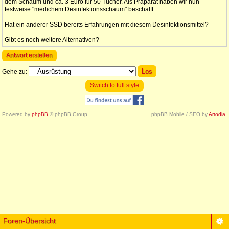
dem Schaum und ca. 3 Euro für 50 Tücher. Als Präparat haben wir nun
testweise "medichem Desinfektionsschaum" beschafft.
Hat ein anderer SSD bereits Erfahrungen mit diesem Desinfektionsmittel?
Gibt es noch weitere Alternativen?
Antwort erstellen
Gehe zu:
Switch to full style
Powered by
phpBB
© phpBB Group.
phpBB Mobile / SEO by
Artodia
.
Foren-Übersicht