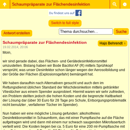
Schaumpräparate zur Flächendesinfektion
Switch to full style
Antwort erstellen
Schaumpräparate zur Flächendesinfektion
↓
Hajo Behrendt
19.02.2014, 20:06
Moin,
wir sind gerade dabei, das Flächen- und Gerätedesinfektionsmittel
umzustellen. Bislang haben wir Bode Bacillol AF (R) mittels Sprühkopf
versprüht, was unser Desinfektor schon länger wegen der Aerosolbildung und
der Größe der Flächen (Explosionsgefahr) bemängelt hat.
Wir haben daraufhin nach Alternativen gesucht und auch den im
Rettungsdienst üblichen Standard der Wischdesinketion mittels getränkter
Vliestücher aus einem Spender ausprobiert. Hiermit waren wir sehr zufrieden,
ein Problem stellten jedoch die hohen Kosten und die begrenzte Haltbarkeit
der Lösung dar (über 30 Euro für 28 Tage pro Schule, Entsorgungsproblematik
nicht benutzter , verfallener Tücher im Spender).
Nun haben wir eine mögliche Lösung gefunden: alkoholfreies
Desinfektionsmittel in Schaumform, das mit einer Pumpflasche auf die Fläche
aufgetragen wird und dann mit einem nur schwach saugenden Mikrofasertuch
verteilt wird. Die Kosten liegen bei ca. 5 Euro für eine 200 ml-Pumpflasche mit