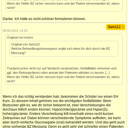
Wenn der Helfer BZ sicher messen kann und der Patient einverstanden ist, wieso
nicht?
Danke. Ich hätte es nicht schöner formulieren können.
↓
Sam112
09.06.2014, 14:53
Original von kstore
Original von Sam112
Welche Behandlungskonsequenz ergibt sich denn für dich durch die BZ
Messung?
Traubenzucker nicht nur auf Verdacht verabreichen, Notfallbilder erkennen und
ggf. den Rettungsdienst rufen anstatt den Patienten abholen zu lassen. [...]
Wenn der Helfer BZ sicher messen kann und der Patient einverstanden ist, wieso
nicht?
Wenn ich das richtig verstanden hab, bekommen die Schüler nur einen EH
Kurs. Zu dessem Inhalt gehören nur die wichtigsten Notfallbilder. Beim
Blutzucker gibt es, wie dir sicher bekannt ist, zwei Verschiebungen die
durchaus tötlich enden können: Hypo(Unter)glycämie und Hyper(Zu
hohen)glycämie. Erstere Verschiebung tritt innerhalb eines recht kurzen
Zeitraumes auf. Dabei können verschiedenste Symptome auftreten, sie kann
aber durch einfache Glucosegabe (oral) behandelt werden. Und das geht auch
ohne vorherige BZ Messung. Denn es geht sehr viel schneller einen Patienten