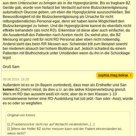
aus dem Unterzucker zu bringen als in die Hyperglycämie. Bis es tragbare BZ
Geräte gab, wurde vom Notarzt bei Verdacht auf eine Blutzuckerentgleisung
automatisch Glucose geben, um eben die Hypoglycämie auszuschließen. Bei
Bewusstlosigkeit ist die Blutzuckerentgleisung als Ursache für nicht
rettungsdienstliches Personal egal, denn wir haben keine Möglichkeit den
Blutzuckerspiegel zu heben. Und die Hyperglycämie kannst du ebenfalls nicht
effektiv behandeln (als nicht RD). Erkennbar ist diese aber auch einfacher, da
die Ausatemluft des Patienten nach Aceton riecht. Du siehst also, die BZ
Messung ist ganz nett für nicht RD Personal aber eben nicht notwendig.
Anderst sieht das beim RR Messen aus: Schwindel tritt zum Beispiel sowohl
bei niederem alsauch bei hohem Blutdruck auf. Jedoch schadest du einem
Patienten mit Bluthochdruck unter Umständen wenn du ihn in die Schocklage
legst.
Gruß Sam
↓
sophia.mag.kekse
09.06.2014, 16:20
Außerdem ist es so (in Bayern zumindest), dass man als Ersthelfer und San
keinen
BZ (mehr) misst, da dies u.U. an die aktive Körperverletzung grenzt.
Wie's im RD dan aussieht weiß ich nicht, aber da in den Klassen 1-10
normalerweise keiner eine RD-Ausbildung hat (ob jetzt -San oder -Assi), würde
es so oder so wegfallen.
Original von kstore
[1.]Traubenzucker nicht nur auf Verdacht verabreichen, [...]
[2.]Wenn der Helfer BZ sicher messen kann und der Patient einverstanden ist,
wieso nicht?