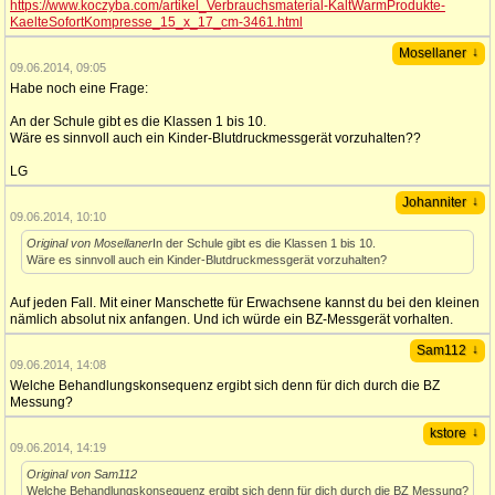
https://www.koczyba.com/artikel_Verbrauchsmaterial-KaltWarmProdukte-
KaelteSofortKompresse_15_x_17_cm-3461.html
↓
Mosellaner
09.06.2014, 09:05
Habe noch eine Frage:
An der Schule gibt es die Klassen 1 bis 10.
Wäre es sinnvoll auch ein Kinder-Blutdruckmessgerät vorzuhalten??
LG
↓
Johanniter
09.06.2014, 10:10
Original von Mosellaner
In der Schule gibt es die Klassen 1 bis 10.
Wäre es sinnvoll auch ein Kinder-Blutdruckmessgerät vorzuhalten?
Auf jeden Fall. Mit einer Manschette für Erwachsene kannst du bei den kleinen
nämlich absolut nix anfangen. Und ich würde ein BZ-Messgerät vorhalten.
↓
Sam112
09.06.2014, 14:08
Welche Behandlungskonsequenz ergibt sich denn für dich durch die BZ
Messung?
↓
kstore
09.06.2014, 14:19
Original von Sam112
Welche Behandlungskonsequenz ergibt sich denn für dich durch die BZ Messung?