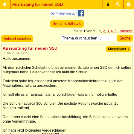
Ausrüstung für neuen SSD
#
Switch to full style
Seite
1
von
5
:
1
,
2
,
3
,
4
,
5
|
Nächste
Antwort erstellen
Ausrüstung für neuen SSD
↓
Mosellaner
06.06.2014, 14:27
Hallo zusammen,
Ab dem nächsten Schuljahr gibt es an meiner Schule einen SSD den ich selbst
aufgebaut habe. Leider verlasse ich bald die Schule.
Trotzdem habe ich letztens mit unserem Kooperationslehrer bezüglich der
Materialbeschaffung gesprochen:
Ich soll etwas an Einsatzmaterial vorschlagen was ich für nötig erhalte.
Die Schule hat circa 300 Schüler. Die nächste Rettungswache ist ca. 15
Minuten entfernt.
Der Lehrer macht eine Sanitätsdienstausbildung, die Schüler kommen vorerst
ohne Vorkenntnisse.
Ich hätte jetzt folgendes Vorgeschlagen: