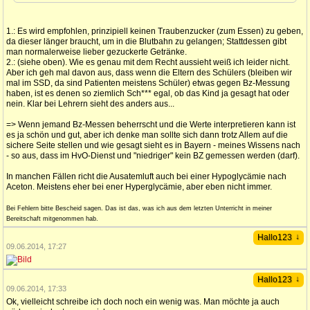
1.: Es wird empfohlen, prinzipiell keinen Traubenzucker (zum Essen) zu geben,
da dieser länger braucht, um in die Blutbahn zu gelangen; Stattdessen gibt
man normalerweise lieber gezuckerte Getränke.
2.: (siehe oben). Wie es genau mit dem Recht aussieht weiß ich leider nicht.
Aber ich geh mal davon aus, dass wenn die Eltern des Schülers (bleiben wir
mal im SSD, da sind Patienten meistens Schüler) etwas gegen Bz-Messung
haben, ist es denen so ziemlich Sch*** egal, ob das Kind ja gesagt hat oder
nein. Klar bei Lehrern sieht des anders aus...
=> Wenn jemand Bz-Messen beherrscht und die Werte interpretieren kann ist
es ja schön und gut, aber ich denke man sollte sich dann trotz Allem auf die
sichere Seite stellen und wie gesagt sieht es in Bayern - meines Wissens nach
- so aus, dass im HvO-Dienst und "niedriger" kein BZ gemessen werden (darf).
In manchen Fällen richt die Ausatemluft auch bei einer Hypoglycämie nach
Aceton. Meistens eher bei ener Hyperglycämie, aber eben nicht immer.
Bei Fehlern bitte Bescheid sagen. Das ist das, was ich aus dem letzten Unterricht in meiner
Bereitschaft mitgenommen hab.
↓
Hallo123
09.06.2014, 17:27
↓
Hallo123
09.06.2014, 17:33
Ok, vielleicht schreibe ich doch noch ein wenig was. Man möchte ja auch