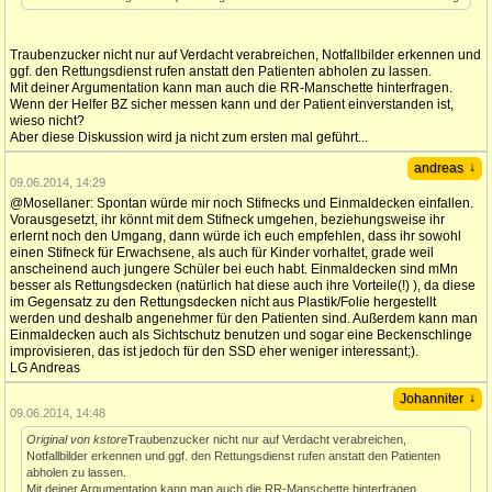
Traubenzucker nicht nur auf Verdacht verabreichen, Notfallbilder erkennen und
ggf. den Rettungsdienst rufen anstatt den Patienten abholen zu lassen.
Mit deiner Argumentation kann man auch die RR-Manschette hinterfragen.
Wenn der Helfer BZ sicher messen kann und der Patient einverstanden ist,
wieso nicht?
Aber diese Diskussion wird ja nicht zum ersten mal geführt...
↓
andreas
09.06.2014, 14:29
@Mosellaner: Spontan würde mir noch Stifnecks und Einmaldecken einfallen.
Vorausgesetzt, ihr könnt mit dem Stifneck umgehen, beziehungsweise ihr
erlernt noch den Umgang, dann würde ich euch empfehlen, dass ihr sowohl
einen Stifneck für Erwachsene, als auch für Kinder vorhaltet, grade weil
anscheinend auch jungere Schüler bei euch habt. Einmaldecken sind mMn
besser als Rettungsdecken (natürlich hat diese auch ihre Vorteile(!) ), da diese
im Gegensatz zu den Rettungsdecken nicht aus Plastik/Folie hergestellt
werden und deshalb angenehmer für den Patienten sind. Außerdem kann man
Einmaldecken auch als Sichtschutz benutzen und sogar eine Beckenschlinge
improvisieren, das ist jedoch für den SSD eher weniger interessant;).
LG Andreas
↓
Johanniter
09.06.2014, 14:48
Original von kstore
Traubenzucker nicht nur auf Verdacht verabreichen,
Notfallbilder erkennen und ggf. den Rettungsdienst rufen anstatt den Patienten
abholen zu lassen.
Mit deiner Argumentation kann man auch die RR-Manschette hinterfragen.