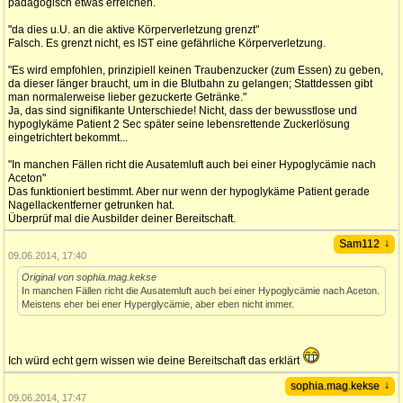
pädagogisch etwas erreichen.
"da dies u.U. an die aktive Körperverletzung grenzt"
Falsch. Es grenzt nicht, es IST eine gefährliche Körperverletzung.
"Es wird empfohlen, prinzipiell keinen Traubenzucker (zum Essen) zu geben,
da dieser länger braucht, um in die Blutbahn zu gelangen; Stattdessen gibt
man normalerweise lieber gezuckerte Getränke."
Ja, das sind signifikante Unterschiede! Nicht, dass der bewusstlose und
hypoglykäme Patient 2 Sec später seine lebensrettende Zuckerlösung
eingetrichtert bekommt...
"In manchen Fällen richt die Ausatemluft auch bei einer Hypoglycämie nach
Aceton"
Das funktioniert bestimmt. Aber nur wenn der hypoglykäme Patient gerade
Nagellackentferner getrunken hat.
Überprüf mal die Ausbilder deiner Bereitschaft.
↓
Sam112
09.06.2014, 17:40
Original von sophia.mag.kekse
In manchen Fällen richt die Ausatemluft auch bei einer Hypoglycämie nach Aceton.
Meistens eher bei ener Hyperglycämie, aber eben nicht immer.
Ich würd echt gern wissen wie deine Bereitschaft das erklärt
↓
sophia.mag.kekse
09.06.2014, 17:47