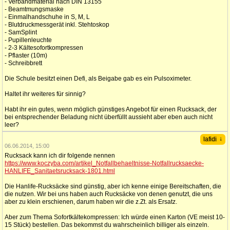
- Verbandmaterial nach DIN 13155
- Beamtmungsmaske
- Einmalhandschuhe in S, M, L
- Blutdruckmessgerät inkl. Stehtoskop
- SamSplint
- Pupillenleuchte
- 2-3 Kältesofortkompressen
- Pflaster (10m)
- Schreibbrett
Die Schule besitzt einen Defi, als Beigabe gab es ein Pulsoximeter.
Haltet ihr weiteres für sinnig?
Habt ihr ein gutes, wenn möglich günstiges Angebot für einen Rucksack, der
bei entsprechender Beladung nicht überfüllt aussieht aber eben auch nicht
leer?
↓
lafidi
06.06.2014, 15:00
Rucksack kann ich dir folgende nennen
https://www.koczyba.com/artikel_Notfallbehaeltnisse-Notfallrucksaecke-
HANLIFE_Sanitaetsrucksack-1801.html
Die Hanlife-Rucksäcke sind günstig, aber ich kenne einige Bereitschaften, die
die nutzen. Wir bei uns haben auch Rucksäcke von denen genutzt, die uns
aber zu klein erschienen, darum haben wir die z.Zt. als Ersatz.
Aber zum Thema Sofortkältekompressen: Ich würde einen Karton (VE meist 10-
15 Stück) bestellen. Das bekommst du wahrscheinlich billiger als einzeln.