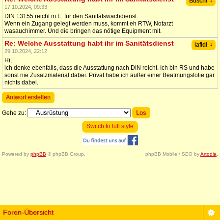
↓
Buschi
17.10.2024, 09:33
DIN 13155 reicht m.E. für den Sanitätswachdienst.
Wenn ein Zugang gelegt werden muss, kommt eh RTW, Notarzt
wasauchimmer. Und die bringen das nötige Equipment mit.
Re: Welche Ausstattung habt ihr im Sanitätsdienst
↓
lafidi
29.10.2024, 22:12
Hi,
ich denke ebenfalls, dass die Ausstattung nach DIN reicht. Ich bin RS und habe
sonst nie Zusatzmaterial dabei. Privat habe ich außer einer Beatmungsfolie gar
nichts dabei.
Antwort erstellen
Gehe zu:
Switch to full style
Powered by
phpBB
© phpBB Group.
phpBB Mobile / SEO by
Artodia
.
Foren-Übersicht