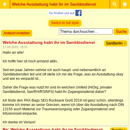
Welche Ausstattung habt ihr im Sanitätsdienst
Switch to full style
Antwort erstellen
Welche Ausstattung habt ihr im Sanitätsdienst
↓
SaniBerlin
17.09.2024, 15:51
Hallo an alle!
Ich hoffe hier ist noch jemand aktiv...
Seit ein paar Jahren nehme ich auch haupt- und nebenamtlich an
Sanitätsdiensten teil und oft stelle ich mir die Frage, was an Ausstattung okay
und wie es verpackt ist...
Daher die Frage was nutzt ihr und im welchen Umfeld (HiOrg, privater
Sanitätsdienst, San/RH/RS/NFS) habt ihr Zugangsmaterial dabei?
Ich finde den PAX-Bags SEG Rucksack Groß 2019 rot ganz schön, allerdings
komme ich immer an seine Grenzen, wenn ich über die Ausstattung nach DIN
13155 auch Material zur Traumaversorgung oder Zugangsmaterial und
Infusionsset einpacke.
Ich danke im Voraus!
Re: Welche Ausstattung habt ihr im Sanitätsdienst