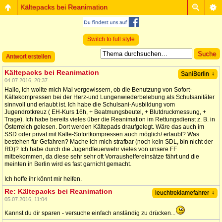
Kältepacks bei Reanimation
Switch to full style
Antwort erstellen
Kältepacks bei Reanimation
↓
SaniBerlin
04.07.2016, 20:37
Hallo, ich wollte mich Mal vergewissern, ob die Benutzung von Sofort-
Kältekompressen bei der Herz-und Lungenwiederbelebung als Schulsanitäter
sinnvoll und erlaubt ist. Ich habe die Schulsani-Ausbildung vom
Jugendrotkreuz ( EH-Kurs 16h, + Beatmungsbeutel, + Blutdruckmessung, +
Trage). Ich habe bereits vieles über die Reanimation im Rettungsdienst z. B. in
Österreich gelesen. Dort werden Kältepads draufgelegt. Wäre das auch im
SSD oder privat mit Kälte-Sofortkompressen auch möglich/ erlaubt? Was
bestehen für Gefahren? Mache ich mich strafbar (noch kein SDL, bin nicht der
RD)? Ich habe durch die Jugendfeuerwehr vieles von unsere FF
mitbekommen, da diese sehr sehr oft Vorraushelfereinsätze fährt und die
meinten in Berlin wird es fast garnicht gemacht.
Ich hoffe ihr könnt mir helfen.
Re: Kältepacks bei Reanimation
↓
leuchtreklamefahrer
05.07.2016, 11:04
Kannst du dir sparen - versuche einfach anständig zu drücken...