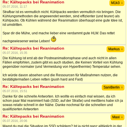
Re: Kältepacks bei Reanimation
↓
M1k3
05.07.2016, 11:17
Strafbar ist es vermutlich nicht. Kühlpacks werden vermutlich nix bringen. Die
Kühlungsmethoden die angewendet werden, sind effizienter (und teurer) als
Kühlpacks. Ob Kühlen während der Reanimation überhaupt eine gute Idee ist,
ist umstritten.
Spar dir die Mühe, und mache lieber eine verdammt gute HLW. Das rettet
nachgewiesener weise Leben!
Re: Kältepacks bei Reanimation
↓
Markus
05.07.2016, 15:35
Die Kühlung ist erst ab der Postreanimationsphase und auch nicht in allen
Fällen empfohlen, zudem gibt es auch studien, die Keinen Vorteil von Kühlung
gegenüber normaler (und Vermeidung von Hyperthermie) Temperatur sehen.
Ich würde davon absehen und die Ressourcen für Maßnahmen nutzen, die
bestätigtermaßen Leben retten (push hard and Fast)
Re: Kältepacks bei Reanimation
↓
SaniBerlin
05.07.2016, 15:51
Danke für die schnelle Antworten. Ich wollte es einfach mal wissen, da ich
schon paar Mal reanimiert hab (SSD, auf der Straße) und meißtens habe ich ja
sowas relativ schnell in der Nähe. Danke nochmal für die schnellen und
qualifizierten Antworten
Re: Kältepacks bei Reanimation
↓
Maxi
05.07.2016, 20:06
Magst du mal die Situation im SSD schildern? Ist ja nicht ganz alltäglich in der