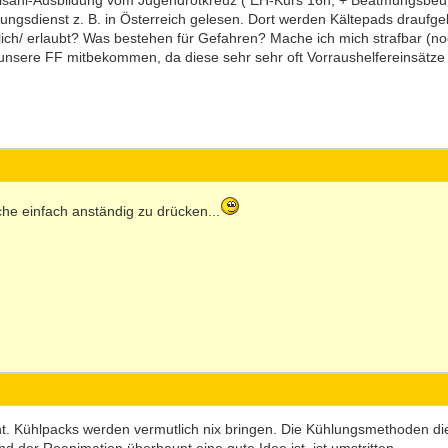
hulsani-Ausbildung vom Jugendrotkreuz ( EH-Kurs 16h, + Beatmungsbeute
ungsdienst z. B. in Österreich gelesen. Dort werden Kältepads draufge
ch/ erlaubt? Was bestehen für Gefahren? Mache ich mich strafbar (noc
nsere FF mitbekommen, da diese sehr sehr oft Vorraushelfereinsätze fäh
che einfach anständig zu drücken...
icht. Kühlpacks werden vermutlich nix bringen. Die Kühlungsmethoden die