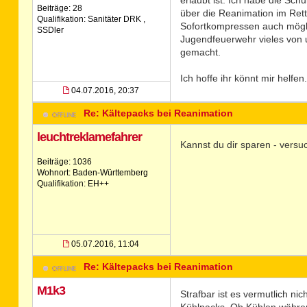
erlaubt ist. Ich habe die Sc
Beiträge: 28
über die Reanimation im Rett
Qualifikation: Sanitäter DRK ,
Sofortkompressen auch mögli
SSDler
Jugendfeuerwehr vieles von u
gemacht.
Ich hoffe ihr könnt mir helfen.
04.07.2016, 20:37
Re: Kältepacks bei Reanimation
leuchtreklamefahrer
Kannst du dir sparen - versu
Beiträge: 1036
Wohnort: Baden-Württemberg
Qualifikation: EH++
05.07.2016, 11:04
Re: Kältepacks bei Reanimation
M1k3
Strafbar ist es vermutlich n