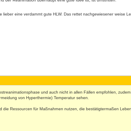
 der Reanimation überhaupt eine gute Idee ist, ist umstritten.
e lieber eine verdammt gute HLW. Das rettet nachgewiesener weise L
Postreanimationsphase und auch nicht in allen Fällen empfohlen, zudem 
rmeidung von Hyperthermie) Temperatur sehen.
 die Ressourcen für Maßnahmen nutzen, die bestätigtermaßen Leben 