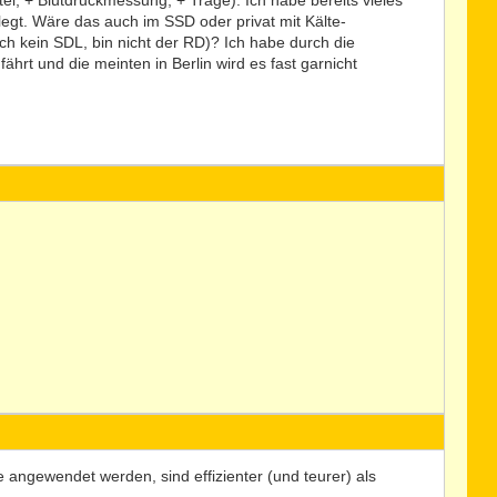
l, + Blutdruckmessung, + Trage). Ich habe bereits vieles
legt. Wäre das auch im SSD oder privat mit Kälte-
h kein SDL, bin nicht der RD)? Ich habe durch die
rt und die meinten in Berlin wird es fast garnicht
 angewendet werden, sind effizienter (und teurer) als