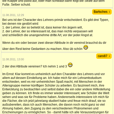
die Klappe und passt auf, oder man schwätzt dann folgt die Strafe auf dem
Fuße. Selber schuld.
↓
Bartsches
11.08.2011, 12:29
Bei uns ist der Character des Lehrers primär entscheident. Es gibt drei Typen,
bei denen nie gestört wird:
1. der Lehrer, der so beliebt ist, dass keiner ihn ärgern will,
2. der Lehrer, der so interessant ist, das man nichts verpassen will
und schließlich die unangenehme dritte Art, vor der jeder Angst at.
Wenn du ein oder besser zwei dieser Attribute in dir vereinst brauchst du dir
über den Rest keine Gedanken zu machen. Also üb schön
↓
caro87
11.08.2011, 13:00
2 der drei Attribute vereinen? Ich nehm 1 und 3
Im Ernst: Klar kommt es unheimlich auf den Charakter des Lehrers und vor
allem auf dessen Einstellung an. Ich habe mich für ein Lehramtsstudium
entschieden, weil es mir unheimlichen Spaß macht, mit Menschen in der
Altersgruppe meiner künftigen Schüler zu arbeiten. Es fasziniert mich, ihre
Entwicklung zu beobachten und selbst dabei die ein oder andere Hilfestellung
geben zu können. Ich finde es immer wieder interessant, wie Schüler die Welt
sehen und was sie für Probleme haben. Andererseits interessiere ich mich für
die Fächer, die ich jetzt jahrelang studiert habe und freue mich drauf, sie so
aufzubereiten, dass ich auch Menschen, die davon noch nicht ganz so viel
Ahnung haben, den Zugang zu den verschiedenen Phänomenen und
Erscheinungen zu ermöglichen. So - damit hätte ich alle Voraussetzungen für