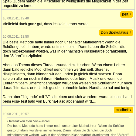
Spaß. Zudem haben die Mitschüler so wenigstens die Möglichkeit in der Zeit
ungestört zu lernen.
↓
peit
10.08.2011, 19:48
Vielleicht doch ganz gut, dass ich kein Lehrer werde...
↓
Don Spekulatius
10.08.2011, 19:50
Die beste Methode hatte immer noch unser alter Mathelehrer: Wenn die
Schüler gestört haben, wurde er immer leiser. Dann haben die Schüler, die
doch mitbekommen wollten, was in der nächsten Klassenarbeit drankommt,
den "Störer" diszipliniert.
Aber das Thema dieses Threads wundert mich schon. Wenn einem Lehrer
dann bald jegliche Möglichkeit genommen werden soll, Störer zu
disziplinieren, dann können wir den Laden ja gleich dicht machen. Dann
spielen alle nur noch mit ihrem Nintendo oder hören Musik und wenn der
Lehrer mit dem Unterricht anfangen will, dann weisen die Schüler ihn nur noch
darauf hin, dass er rechtlich gesehen ohnehin keine Handhabe hat und fertig.
Dann aber "folgende" mit "V" schreiben und sich wundern, warum dieses Land
beim Pisa-Test bald von Burkina-Faso abgehängt wird....
↓
madhef
10.08.2011, 19:57
Original von Don Spekulatius
Die beste Methode hatte immer noch unser alter Mathelehrer: Wenn die Schüler
gestört haben, wurde er immer leiser. Dann haben die Schüler, die doch
mitbekommen wollten, was in der nächsten Klassenarbeit drankommt, den "Störer"