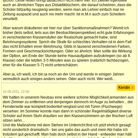
@Don: Leise reden bringt tatsächlich nicht mehr viel. Ich zweifel irgendwie
auch an ähnlichen Tipps aus Didaktikbüchern, die darauf schwören, dass die
Schüler blitzartig neugierig werden, wenn man als Lehrer einfach mal ne
Zeitung auspackt und auch nix mehr macht. Ist m.M.n auch zum Scheitern
verurteilt.
Aber warum diskutieren wir hier nur über Sanktionsmaßnahmen? Womit ich
bisher (teils selbst, teils aus der Beobachterperspektive) echt gute Erfahrungen
in verschiedenen Klassenstufen der Realschule gemacht habe, sind
Belohnungssysteme. Sprich die Strafe für schlechtes Verhalten ist in dem Fall
das nicht Erhalten einer Belohnung. Gibts in tausend verschiedenen Farben,
Formen und Geschmacksrichtungen. Oder so ähnlich. Man sollte die Wirkung
der Option, am Ende der Stunde keine Hausaufgaben aufzukriegen (so ab 8.
Klasse) oder die letzten 3-5 Minuten was zu spielen (natürlich fachbezogen,
eher für die Klassen 5-7) nicht unterschätzen.
Aber ja, ich weiß, ich bin ja noch an der Uni und werde in einigen Jahren
vermutlich auch einiges anders sehen. Oder auch nicht. Wer weiß....
↓
Kerstin
10.08.2011, 22:40
Wir hatten in unserem Neubau eine weitere schöne Möglichkeit jemanden aus
dem Zimmer zu entfernen und denjenigen dennoch im Auge zu behalten... die
Fensterseite war komplett bodentief verglast und mit Türen (Fluchwege)
versehen. Im Sommer konnte man dann in schönster Regelmäßigkeit diverse
Schüler auf ihrem Stuhl draußen vor den Klassenzimmern an der frischen Luft
sitzen sehn...
Und die Maßnahme mit dem Stehen im Unterricht find ich jetzt ehrlich gesagt
nicht sonderlich dramatisch - bei uns gabs das auch und mein Abi habe ich
trotzdem gut geschafft. Man hats doch selbst in der Hand - entweder man hält