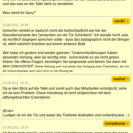
und das was an der Tafel steht zu verstehen.
Was meint ihr dazu?
↓
caro87
10.08.2011, 18:59
Immerhin verletzt er dadurch nicht die Aufsichtspflicht wie bei der
Klassikervariante des "jemanden vor die Tür Schickens". Ich wüsste nicht, was
da rechtlich dagegen sprechen sollte - dass das pädagogisch nicht der Bringer
ist, steht natürlich trotzdem auf einem anderen Blatt.
Wie habe ich gestern erst wieder gelesen: "Unterrichtsstörungen haben
absoluten Vorrang, weil sie wichtig sind - sonst würde es sie nicht geben.
Klären Sie offene Fragen, beseitigen Sie langeweile und fahren Sie dann mit
dem Unterricht fort".
Meiner Meinung nach mal wieder eine Anregung eines Theoretikers, der von
der Unterrichtspraxis auch noch nicht zu viel Ahnung hat
↓
madhef
10.08.2011, 19:20
Da er den Blick auf die Tafel und somit auch das Mitarbeiten ermöglicht, sehe
ich da kein Problem. Diese Handlung ist nicht vergleichbar mit dem
althergebrachten Eckestehen.
@caro
Lustiger ist vor die Tür und dabei die Türklinke festhalten und runterdrücken. ;-)
↓
Dumpfbacke
10.08.2011, 19:29