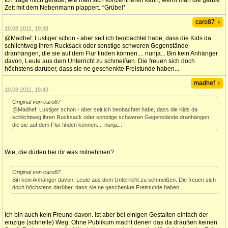
Ich frage mich gerade, wie man sich konzentrieren kann, wenn man die ganze
Zeit mit dem Nebenmann plappert. *Grübel*
↓
caro87
10.08.2011, 19:38
@Madhef: Lustiger schon - aber seit ich beobachtet habe, dass die Kids da
schlichtweg ihren Rucksack oder sonstige schweren Gegenstände
dranhängen, die sie auf dem Flur finden können.... nunja... Bin kein Anhänger
davon, Leute aus dem Unterricht zu schmeißen. Die freuen sich doch
höchstens darüber, dass sie ne geschenkte Freistunde haben...
↓
madhef
10.08.2011, 19:43
Original von caro87
@Madhef: Lustiger schon - aber seit ich beobachtet habe, dass die Kids da
schlichtweg ihren Rucksack oder sonstige schweren Gegenstände dranhängen,
die sie auf dem Flur finden können.... nunja...
Wie, die dürfen bei dir was mitnehmen?
Original von caro87
Bin kein Anhänger davon, Leute aus dem Unterricht zu schmeißen. Die freuen sich
doch höchstens darüber, dass sie ne geschenkte Freistunde haben...
Ich bin auch kein Freund davon. Ist aber bei einigen Gestalten einfach der
einzige (schnelle) Weg. Ohne Publikum macht denen das da draußen keinen