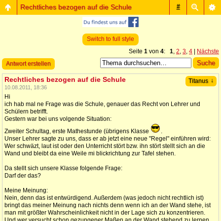
Rechtliches bezogen auf die Schule
#
Switch to full style
Seite
1
von
4
:
1
,
2
,
3
,
4
|
Nächste
Antwort erstellen
Rechtliches bezogen auf die Schule
↓
Titanus
10.08.2011, 18:36
Hi
ich hab mal ne Frage was die Schule, genauer das Recht von Lehrer und
Schülern betrifft.
Gestern war bei uns volgende Situation:
Zweiter Schultag, erste Mathestunde (übrigens Klasse
.
Unser Lehrer sagte zu uns, dass er ab jetzt eine neue "Regel" einführen wird:
Wer schwäzt, laut ist oder den Unterricht stört bzw. ihn stört stellt sich an die
Wand und bleibt da eine Weile mi blickrichtung zur Tafel stehen.
Da stellt sich unsere Klasse folgende Frage:
Darf der das?
Meine Meinung:
Nein, denn das ist entwürdigend. Außerdem (was jedoch nicht rechtlich ist)
bringt das meiner Meinung nach nichts denn wenn ich an der Wand stehe, ist
man mit größter Wahrscheinlichkeit nicht in der Lage sich zu konzentrieren.
Und wer versucht schon gezungener Maßen an der Wand stehend zu lernen