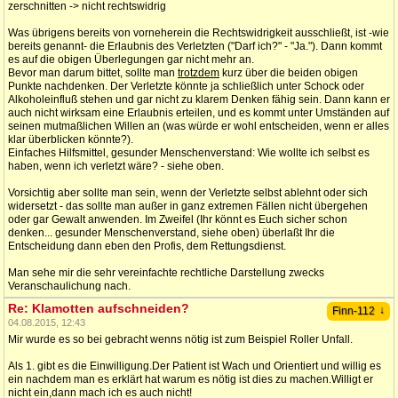
zerschnitten -> nicht rechtswidrig
Was übrigens bereits von vorneherein die Rechtswidrigkeit ausschließt, ist -wie
bereits genannt- die Erlaubnis des Verletzten ("Darf ich?" - "Ja."). Dann kommt
es auf die obigen Überlegungen gar nicht mehr an.
Bevor man darum bittet, sollte man
trotzdem
kurz über die beiden obigen
Punkte nachdenken. Der Verletzte könnte ja schließlich unter Schock oder
Alkoholeinfluß stehen und gar nicht zu klarem Denken fähig sein. Dann kann er
auch nicht wirksam eine Erlaubnis erteilen, und es kommt unter Umständen auf
seinen mutmaßlichen Willen an (was würde er wohl entscheiden, wenn er alles
klar überblicken könnte?).
Einfaches Hilfsmittel, gesunder Menschenverstand: Wie wollte ich selbst es
haben, wenn ich verletzt wäre? - siehe oben.
Vorsichtig aber sollte man sein, wenn der Verletzte selbst ablehnt oder sich
widersetzt - das sollte man außer in ganz extremen Fällen nicht übergehen
oder gar Gewalt anwenden. Im Zweifel (Ihr könnt es Euch sicher schon
denken... gesunder Menschenverstand, siehe oben) überlaßt Ihr die
Entscheidung dann eben den Profis, dem Rettungsdienst.
Man sehe mir die sehr vereinfachte rechtliche Darstellung zwecks
Veranschaulichung nach.
Re: Klamotten aufschneiden?
↓
Finn-112
04.08.2015, 12:43
Mir wurde es so bei gebracht wenns nötig ist zum Beispiel Roller Unfall.
Als 1. gibt es die Einwilligung.Der Patient ist Wach und Orientiert und willig es
ein nachdem man es erklärt hat warum es nötig ist dies zu machen.Willigt er
nicht ein,dann mach ich es auch nicht!