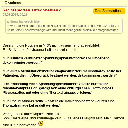
LG Andreas
Re: Klamotten aufschneiden?
↓
Don Spekulatius
05.08.2015, 09:28
andreas hat geschrieben:
In welcher Welt nimmt denn ein Notarzt eine Notoperation an der Einsatzstelle vor?
Selbst eine Thoraxdrainage wird hier nicht mehr gerne präklinisch vorgenommen.
Dann sind die Notärzte in NRW nicht ausreichend ausgebildet.
Ein Blick in die Polytrauma-Leitlinien zeigt doch:
"Ein klinisch vermuteter Spannungspneumothorax soll umgehend
dekomprimiert werden."
"Ein durch Auskultationsbefund diagnostizierter Pneumothorax sollte bei
Patienten, die mit Überdruck beatmet werden, dekomprimiert werden."
"Die Entlastung eines Spannungspneumothorax sollte durch eine
Nadeldekompression, gefolgt von einer chirurgischen Eröffnung des
Pleuraspaltes mit oder ohne Thoraxdrainage, erfolgen."
"Ein Pneumothorax sollte – sofern die Indikation besteht – durch eine
Thoraxdrainage behandelt werden."
Wohlgemerkt unter Kapitel "Präklinik".
Somit sollte eine Thoraxdrainage kein SO seltenes Ereignis sein. Mein Rekord
sind 3 in einer Woche.