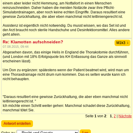
einem aber leider nicht Hemmung, am Notfallort in einen Menschen
reinzuschneiden. Daher haben die meisten Notärzte zwar ihre Pflicht-
Simulatordrainagen, aber noch keine echten Eingriffe. Daraus resultiert eine
gewisse Zurückhaltung, die aber eben manchmal nicht leitliniengerecht ist.
Assistenz ist eigentlich nicht notwendig. Du musst wissen, wo das Set ist und
der Arzt braucht noch sterile Handschuhe und Desinfektionsmittel. Alles andere
geht allein.
Re: Klamotten aufschneiden?
↓
M1k3
07.08.2015, 09:44
Abgesehen davon, das einige Helis in England die Thorakotomie durchführen,
(und London mit 18% Erfolgsquote bis KH Entlassung das Ganze als sinnvoll
erscheinen lässt).
Um Don zu ergänzen: spätestens wenn der Patient beatmet wird, wird man um
eine Thoraxdrainage nicht drum rum kommen. Das es selten wurde kann ich
nicht behaupten.
"Daraus resultiert eine gewisse Zurückhaltung, die aber eben manchmal nicht
leitliniengerecht ist. "
Ich möchte einen Schritt weiter gehen: Manchmal schadet diese Zurückhaltung,
manchmal tötet Sie.
Seite
1
von
2
:
1
,
2
|
Nächste
Antwort erstellen