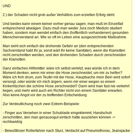
UND
2.) der Schaden nicht grob außer Verhältnis zum erzielten Erfolg steht.
Und beides kann einem keiner vorher genau sagen, man muß im Einzelfall
entsprechend abwägen. Dazu muß man weder Jura noch Medizin studiert
haben, sondern man wendet einfach den (hoffentlich vorhandenen) gesunden
Menschenverstand an. Wie so oft im Leben eine ausgezeichnete Maßnahme.
Man sieht sich einfach die drohende Gefahr an (den entsprechenden
Sachverstand habt Ihr ja, sonst wärt Ihr keine Sanitäter), wenn die Klamotten
nicht zerschnitten werden, und den drohenden Schaden durch zerschneiden
der Klamotten.
Ganz einfaches Hilfsmittel: wäre ich selbst verletzt, was würde ich in dem
Moment denken, wenn mir einer die Hose zerschneidet, um mir zu helfen?
Wäre ich froh drum, zum Teufel mit der Hose, Hauptsache mein Bein wird sofort
versorgt, oder würde ich mich ärgern, wenn mir einer wegen so einem
Kinkerlitzchen die schöne Hose zerschneidet? Dann wird man fast nie verkehrt
liegen, und mehr wird auch ein Richter nicht von einem Sanitäter erwarten.
Also keine Angst vor der zu treffenden Entscheidung.
Zur Verdeutlichung noch zwei Extrem-Beispiele:
- Finger aus Versehen in einer Schublade eingeklemmt, Handschuh
zerschnitten, den man genausogut einfach hätte ausziehen können ->
rechtswidrig
- Bewußtloser Rollerfahrer nach Sturz, Verdacht auf Pneumothorax, Jeansjacke