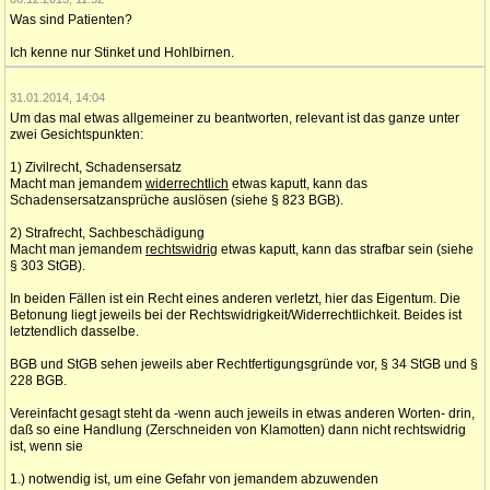
Was sind Patienten?
Ich kenne nur Stinket und Hohlbirnen.
31.01.2014, 14:04
Um das mal etwas allgemeiner zu beantworten, relevant ist das ganze unter
zwei Gesichtspunkten:
1) Zivilrecht, Schadensersatz
Macht man jemandem
widerrechtlich
etwas kaputt, kann das
Schadensersatzansprüche auslösen (siehe § 823 BGB).
2) Strafrecht, Sachbeschädigung
Macht man jemandem
rechtswidrig
etwas kaputt, kann das strafbar sein (siehe
§ 303 StGB).
In beiden Fällen ist ein Recht eines anderen verletzt, hier das Eigentum. Die
Betonung liegt jeweils bei der Rechtswidrigkeit/Widerrechtlichkeit. Beides ist
letztendlich dasselbe.
BGB und StGB sehen jeweils aber Rechtfertigungsgründe vor, § 34 StGB und §
228 BGB.
Vereinfacht gesagt steht da -wenn auch jeweils in etwas anderen Worten- drin,
daß so eine Handlung (Zerschneiden von Klamotten) dann nicht rechtswidrig
ist, wenn sie
1.) notwendig ist, um eine Gefahr von jemandem abzuwenden