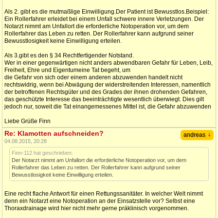
Als 2. gibt es die mutmaßlige Einwilligung.Der Patient ist Bewusstlos.Beispiel:
Ein Rollerfahrer erleidet bei einem Unfall schwere innere Verletzungen. Der
Notarzt nimmt am Unfallort die erforderliche Notoperation vor, um dem
Rollerfahrer das Leben zu retten. Der Rollerfahrer kann aufgrund seiner
Bewusstlosigkeit keine Einwilligung erteilen.
Als 3.gibt es den § 34 Rechtfertigender Notstand.
Wer in einer gegenwärtigen nicht anders abwendbaren Gefahr für Leben, Leib,
Freiheit, Ehre und Eigentumeine Tat begeht, um
die Gefahr von sich oder einem anderen abzuwenden handelt nicht
rechtswidrig, wenn bei Abwägung der widerstreitenden Interessen, namentlich
der betroffenen Rechtsgüter und des Grades der ihnen drohenden Gefahren,
das geschützte Interesse das beeinträchtigte wesentlich überwiegt. Dies gilt
jedoch nur, soweit die Tat einangemessenes Mittel ist, die Gefahr abzuwenden
Liebe Grüße Finn
Re: Klamotten aufschneiden?
↓
andreas
04.08.2015, 20:28
Finn-112 hat geschrieben:
Der Notarzt nimmt am Unfallort die erforderliche Notoperation vor, um dem
Rollerfahrer das Leben zu retten. Der Rollerfahrer kann aufgrund seiner
Bewusstlosigkeit keine Einwilligung erteilen.
Eine recht flache Antwort für einen Rettungssanitäter. In welcher Welt nimmt
denn ein Notarzt eine Notoperation an der Einsatzstelle vor? Selbst eine
Thoraxdrainage wird hier nicht mehr gerne präklinisch vorgenommen.