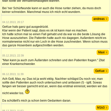
Man sollte die Verhältnismäßigkeit wahren.
Bei 'ner Schürfwunde kann er auch die Hose runter ziehen, da muss doch
keiner schneiden. Manchmal muss ich mich echt wundern.
↓
andreas
04.12.2013, 20:17
GeKue hats ganz gut ausgedrückt.
Klar wenn der Patient sagt, dass es ok ist kann man es machen.
Ich hatte schon mal so einen Fall gehabt und da war es die beste Lösung die
Hose auszuziehen. Die Patientin hatte auch nix dagegen. Außerdem reicht es
normalerweise nicht nur ein Loch in die Hose zuschneiden. Wenn schon muss
das ganze Hosenbein aufgeschnitten werden.
↓
Maxi
05.12.2013, 22:39
"Man kann ja auch zum Äußersten schreiten und den Patienten fragen." Zitat
einer Krankenschwester.
↓
GeKue
06.12.2013, 11:39
Ach Gott, Max, ey. Das ist ja wohl eklig. Nachher schlägst Du noch vor, man
sollte den Patienten auch noch untersuchen und anfassen (!) - igitt. Sowas
fangen wir besser garnicht erst an, wenn das erstmal einreisst, werden wir das
nicht wieder los.
Da schüttelt's mich ja schon beim Gedanken daran.
↓
M1k3
06.12.2013, 11:52