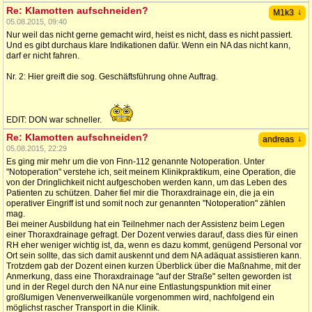
Re: Klamotten aufschneiden?
↓
M1k3
05.08.2015, 09:40
Nur weil das nicht gerne gemacht wird, heist es nicht, dass es nicht passiert.
Und es gibt durchaus klare Indikationen dafür. Wenn ein NA das nicht kann,
darf er nicht fahren.
Nr. 2: Hier greift die sog. Geschäftsführung ohne Auftrag.
EDIT: DON war schneller.
Re: Klamotten aufschneiden?
↓
andreas
05.08.2015, 22:29
Es ging mir mehr um die von Finn-112 genannte Notoperation. Unter
"Notoperation" verstehe ich, seit meinem Klinikpraktikum, eine Operation, die
von der Dringlichkeit nicht aufgeschoben werden kann, um das Leben des
Patienten zu schützen. Daher fiel mir die Thoraxdrainage ein, die ja ein
operativer Eingriff ist und somit noch zur genannten "Notoperation" zählen
mag.
Bei meiner Ausbildung hat ein Teilnehmer nach der Assistenz beim Legen
einer Thoraxdrainage gefragt. Der Dozent verwies darauf, dass dies für einen
RH eher weniger wichtig ist, da, wenn es dazu kommt, genügend Personal vor
Ort sein sollte, das sich damit auskennt und dem NA adäquat assistieren kann.
Trotzdem gab der Dozent einen kurzen Überblick über die Maßnahme, mit der
Anmerkung, dass eine Thoraxdrainage "auf der Straße" selten geworden ist
und in der Regel durch den NA nur eine Entlastungspunktion mit einer
großlumigen Venenverweilkanüle vorgenommen wird, nachfolgend ein
möglichst rascher Transport in die Klinik.