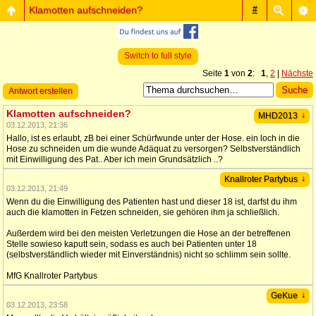
Klamotten aufschneiden?
#
Switch to full style
Seite
1
von
2
:
1
,
2
|
Nächste
Antwort erstellen
Klamotten aufschneiden?
↓
MHD2013
03.12.2013, 21:36
Hallo, ist es erlaubt, zB bei einer Schürfwunde unter der Hose. ein loch in die
Hose zu schneiden um die wunde Adäquat zu versorgen? Selbstverständlich
mit Einwilligung des Pat.. Aber ich mein Grundsätzlich ..?
↓
Knallroter Partybus
03.12.2013, 21:49
Wenn du die Einwilligung des Patienten hast und dieser 18 ist, darfst du ihm
auch die klamotten in Fetzen schneiden, sie gehören ihm ja schließlich.
Außerdem wird bei den meisten Verletzungen die Hose an der betreffenen
Stelle sowieso kaputt sein, sodass es auch bei Patienten unter 18
(selbstverständlich wieder mit Einverständnis) nicht so schlimm sein sollte.
MfG Knallroter Partybus
↓
GeKue
03.12.2013, 23:58