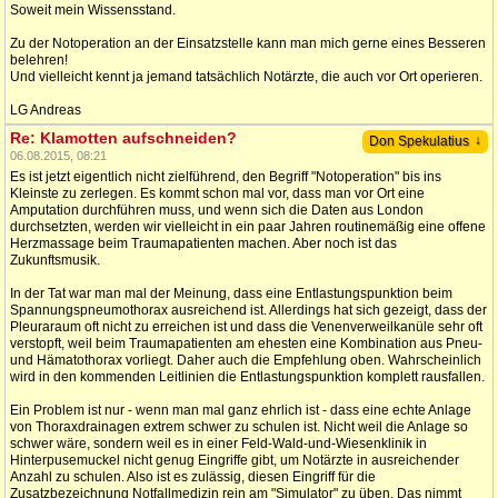
Soweit mein Wissensstand.
Zu der Notoperation an der Einsatzstelle kann man mich gerne eines Besseren
belehren!
Und vielleicht kennt ja jemand tatsächlich Notärzte, die auch vor Ort operieren.
LG Andreas
Re: Klamotten aufschneiden?
↓
Don Spekulatius
06.08.2015, 08:21
Es ist jetzt eigentlich nicht zielführend, den Begriff "Notoperation" bis ins
Kleinste zu zerlegen. Es kommt schon mal vor, dass man vor Ort eine
Amputation durchführen muss, und wenn sich die Daten aus London
durchsetzten, werden wir vielleicht in ein paar Jahren routinemäßig eine offene
Herzmassage beim Traumapatienten machen. Aber noch ist das
Zukunftsmusik.
In der Tat war man mal der Meinung, dass eine Entlastungspunktion beim
Spannungspneumothorax ausreichend ist. Allerdings hat sich gezeigt, dass der
Pleuraraum oft nicht zu erreichen ist und dass die Venenverweilkanüle sehr oft
verstopft, weil beim Traumapatienten am ehesten eine Kombination aus Pneu-
und Hämatothorax vorliegt. Daher auch die Empfehlung oben. Wahrscheinlich
wird in den kommenden Leitlinien die Entlastungspunktion komplett rausfallen.
Ein Problem ist nur - wenn man mal ganz ehrlich ist - dass eine echte Anlage
von Thoraxdrainagen extrem schwer zu schulen ist. Nicht weil die Anlage so
schwer wäre, sondern weil es in einer Feld-Wald-und-Wiesenklinik in
Hinterpusemuckel nicht genug Eingriffe gibt, um Notärzte in ausreichender
Anzahl zu schulen. Also ist es zulässig, diesen Eingriff für die
Zusatzbezeichnung Notfallmedizin rein am "Simulator" zu üben. Das nimmt